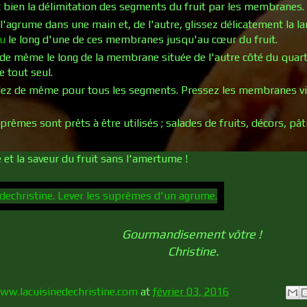
t bien la délimitation des segments du fruit par les membranes.
l'agrume dans une main et, de l'autre, glissez délicatement la 
u
le long d'une de ces membranes jusqu'au cœur du fruit.
 de même le long de la membrane située de l'autre côté du quarti
e tout seul.
ez de même pour tous les segments. Pressez les membranes vi
rêmes sont prêts à être utilisés ; salades de fruits, décors, pâti
 et la saveur du fruit sans l'amertume !
Gourmandisement vôtre !
Christine.
ww.lacuisinedechristine.com
at
février 03, 2016