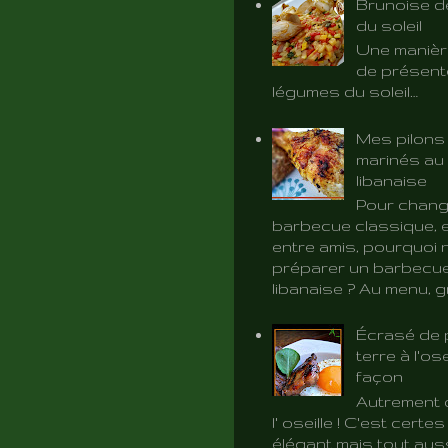
Brunoise d
du soleil
Une manièr
de présent
légumes du soleil…
Mes pilons
marinés au 
libanaise
Pour chang
barbecue classique, e
entre amis, pourquoi 
préparer un barbecue
libanaise ? Au menu, gri
Écrasé de
terre à l'ose
façon
Autrement d
l' oseille ! C'est certe
élégant mais tout aus