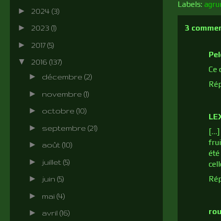
Labels:
agr
►
2024
(3)
►
3 commen
2023
(1)
►
2017
(5)
Pel
▼
2016
(137)
Ce 
►
décembre
(2)
Ré
►
novembre
(1)
►
octobre
(10)
LEX
►
septembre
(21)
[…]
fru
►
août
(10)
été
►
juillet
(5)
cell
►
Ré
juin
(5)
►
mai
(4)
rou
►
avril
(16)