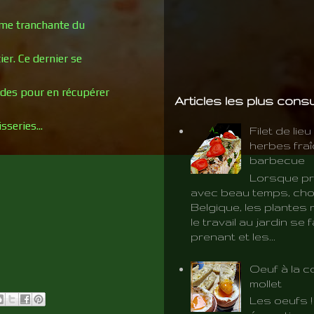
lame tranchante du
er. Ce dernier se
des pour en récupérer
Articles les plus cons
sseries...
Filet de lie
herbes fra
barbecue
Lorsque pr
avec beau temps, cho
Belgique, les plantes 
le travail au jardin se f
prenant et les...
Oeuf à la c
mollet
Les oeufs 