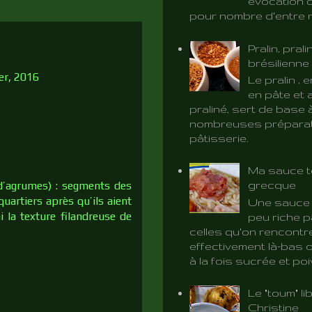
évocation d
pour nombre d'entre 
Pralin, prali
brésilienne
ier, 2016
Le pralin ,
en pâte et 
praliné, sert de base 
nombreuses préparat
pâtisserie.
Ma sauce t
grecque
 d’agrumes) : segments des
uartiers après qu’ils aient
Une sauce 
i la texture filandreuse de
peu riche p
celles qu'on rencontr
effectivement là-bas o
à la fois sucrée et poiv
Le "toum" l
Christine