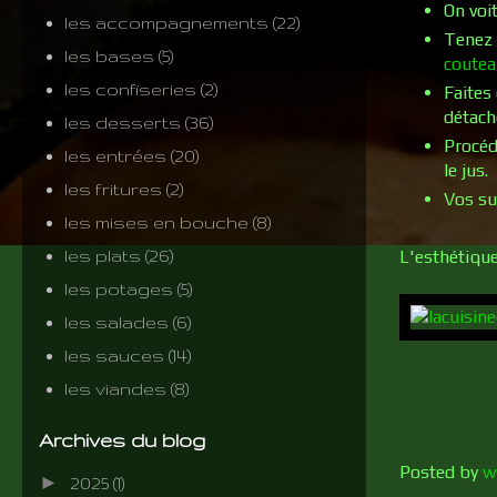
On voi
les accompagnements
(22)
Tenez 
les bases
(5)
coutea
les confiseries
(2)
Faites
détach
les desserts
(36)
Procéd
les entrées
(20)
le jus.
les fritures
(2)
Vos sup
les mises en bouche
(8)
les plats
(26)
L'esthétique
les potages
(5)
les salades
(6)
les sauces
(14)
les viandes
(8)
Archives du blog
Posted by
w
►
2025
(1)