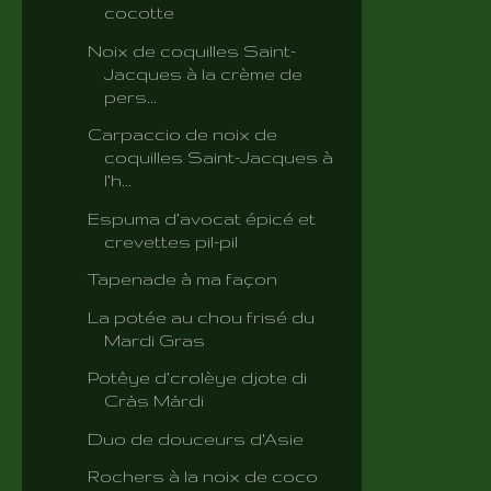
cocotte
Noix de coquilles Saint-
Jacques à la crème de
pers...
Carpaccio de noix de
coquilles Saint-Jacques à
l’h...
Espuma d’avocat épicé et
crevettes pil-pil
Tapenade à ma façon
La potée au chou frisé du
Mardi Gras
Potêye d’crolèye djote di
Crås Mårdi
Duo de douceurs d'Asie
Rochers à la noix de coco