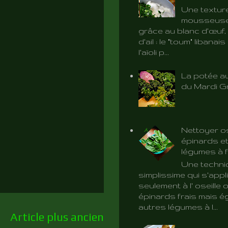
Une textur
mousseuse 
grâce au blanc d’œuf, 
d'ail : le "toum" libanai
l'aïoli p...
La potée au
du Mardi G
Nettoyer os
épinards et
légumes à f
Une techni
simplissime qui s'app
seulement à l' oseille 
épinards frais mais é
autres légumes à l...
Article plus ancien