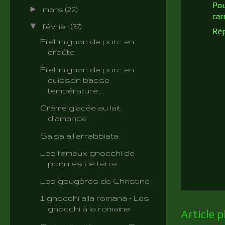
Pou
►
mars
(22)
car
▼
février
(37)
Ré
Filet mignon de porc en
croûte
Filet mignon de porc en
cuisson basse
température ...
Crème glacée au lait
d'amande
Salsa all'arrabbiata
Les fameux gnocchi de
pommes de terre
Les gougères de Christine
I gnocchi alla romana - Les
gnocchi à la romaine
Article p