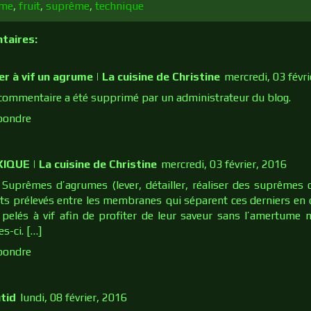
ume
,
fruit
,
suprême
,
technique
taires:
er à vif un agrume | La cuisine de Christine
mercredi, 03 févr
commentaire a été supprimé par un administrateur du blog.
pondre
IQUE | La cuisine de Christine
mercredi, 03 février, 2016
 Suprêmes d’agrumes (lever, détailler, réaliser des suprêmes
its prélevés entre les membranes qui séparent ces derniers en q
 pelés à vif afin de profiter de leur saveur sans l’amertume n
es-ci. […]
pondre
tid
lundi, 08 février, 2016