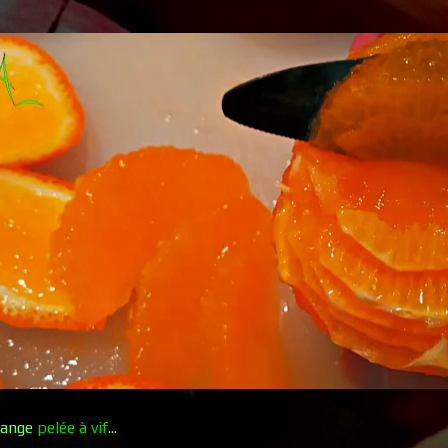
orange
pelée à vif
...