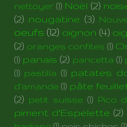
Noël
(2)
nois
nettoyer
(1)
(2)
nougatine
(3)
Nouve
oeufs
(12)
oignon
(4)
oi
(2)
Or
oranges confites
(1)
panais
(2)
(1)
pancetta
(1)
patates d
(1)
pastilla
(1)
pâte feuill
d'amande
(1)
(2)
petit suisse
(1)
Pico 
piment d'Espelette
(2)
badiane
(1)
pois chiches
(1)