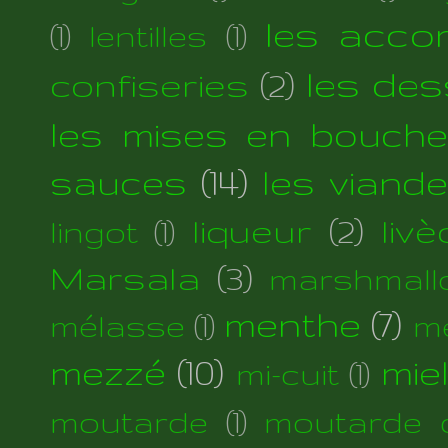
les acc
(1)
lentilles
(1)
les des
confiseries
(2)
les mises en bouche
sauces
(14)
les viand
liqueur
(2)
liv
lingot
(1)
Marsala
(3)
marshmall
menthe
(7)
mélasse
(1)
m
mezzé
(10)
mie
mi-cuit
(1)
moutarde
(1)
moutarde d