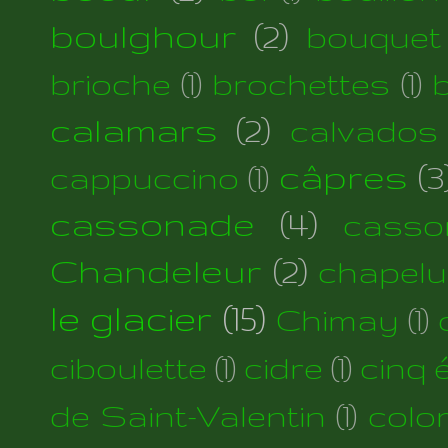
boulghour
(2)
bouquet
brioche
(1)
brochettes
(1)
calamars
(2)
calvados
câpres
(3
cappuccino
(1)
cassonade
(4)
casso
Chandeleur
(2)
chapelu
le glacier
(15)
Chimay
(1)
ciboulette
(1)
cidre
(1)
cinq 
de Saint-Valentin
(1)
colo