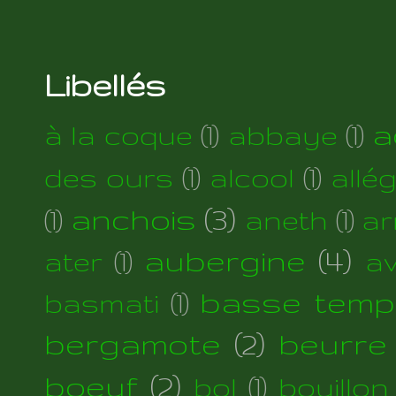
Libellés
a
à la coque
(1)
abbaye
(1)
des ours
(1)
alcool
(1)
allé
anchois
(3)
(1)
aneth
(1)
ar
aubergine
(4)
ater
(1)
a
basse temp
basmati
(1)
bergamote
(2)
beurre
boeuf
(2)
bol
(1)
bouillon