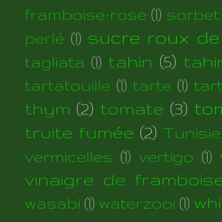
framboise-rose
(1)
sorbet
sucre roux de
perlé
(1)
tahin
(5)
tahi
tagliata
(1)
tartatouille
(1)
tarte
(1)
tar
thym
(2)
tomate
(3)
to
truite fumée
(2)
Tunisie
vermicelles
(1)
vertigo
(1)
vinaigre de frambois
wh
wasabi
(1)
waterzooi
(1)