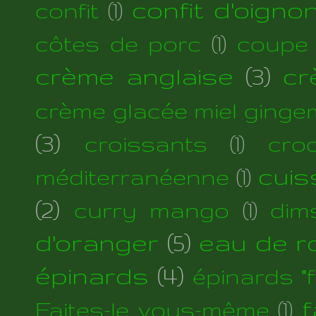
confit d'oigno
confit
(1)
côtes de porc
(1)
coupe
crème anglaise
(3)
cr
crème glacée miel ginge
(3)
croissants
(1)
cro
cuis
méditerranéenne
(1)
(2)
curry mango
(1)
dim
d'oranger
(5)
eau de r
épinards
(4)
épinards "fi
f
Faites-le vous-même
(1)