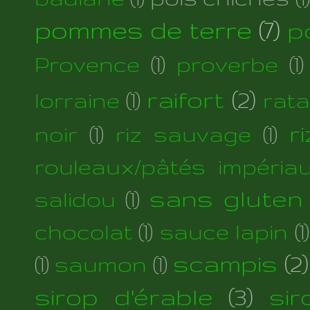
pommes de terre
(7)
p
Provence
(1)
proverbe
(1)
raifort
(2)
lorraine
(1)
rata
r
noir
(1)
riz sauvage
(1)
rouleaux/pâtés impéria
sans gluten
salidou
(1)
chocolat
(1)
sauce lapin
(1)
scampis
(2)
(1)
saumon
(1)
sirop d'érable
(3)
si