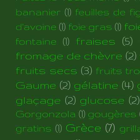
bananier
(1)
feuilles de fi
foi
d'avoine
(1)
foie gras
(1)
fraises
(5)
fontaine
(1)
fromage de chèvre
(2)
fruits secs
(3)
fruits tr
Gaume
(2)
gélatine
(4)
glaçage
(2)
glucose
(2)
Gorgonzola
(1)
gougères
Grèce
(7)
gratins
(1)
gril