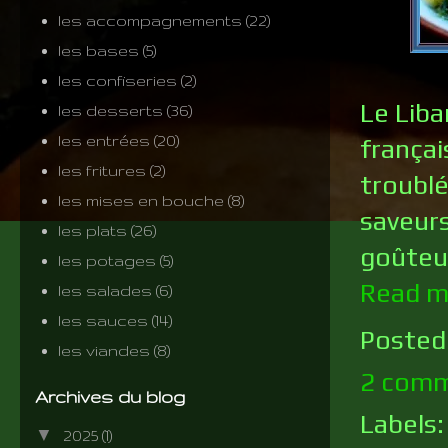
les accompagnements
(22)
les bases
(5)
les confiseries
(2)
Le Liba
les desserts
(36)
les entrées
(20)
françai
les fritures
(2)
troublé
les mises en bouche
(8)
saveurs
les plats
(26)
goûteu
les potages
(5)
Read m
les salades
(6)
les sauces
(14)
Posted
les viandes
(8)
2 comm
Archives du blog
Labels
▼
2025
(1)