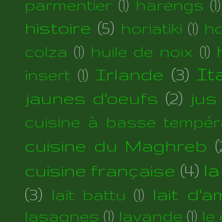
parmentier
(1)
harengs
(1)
histoire
(5)
horiatiki
(1)
h
colza
(1)
huile de noix
(1)
Irlande
(3)
Ita
insert
(1)
jaunes d'oeufs
(2)
jus
cuisine à basse tempér
cuisine du Maghreb
(
cuisine française
(4)
la
(3)
lait d'
lait battu
(1)
lasagnes
(1)
lavande
(1)
le