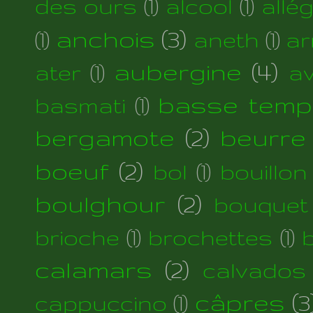
des ours
(1)
alcool
(1)
allé
anchois
(3)
(1)
aneth
(1)
ar
aubergine
(4)
ater
(1)
a
basse temp
basmati
(1)
bergamote
(2)
beurre
boeuf
(2)
bol
(1)
bouillon
boulghour
(2)
bouquet
brioche
(1)
brochettes
(1)
calamars
(2)
calvados
câpres
(3
cappuccino
(1)