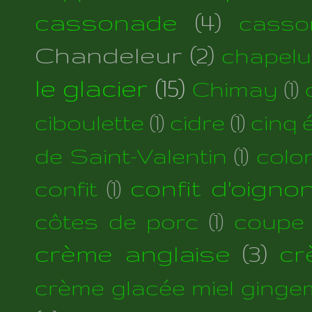
cassonade
(4)
casso
Chandeleur
(2)
chapelu
le glacier
(15)
Chimay
(1)
ciboulette
(1)
cidre
(1)
cinq 
de Saint-Valentin
(1)
colo
confit d'oigno
confit
(1)
côtes de porc
(1)
coupe
crème anglaise
(3)
cr
crème glacée miel ginge