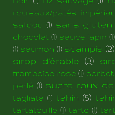
r
noir
(1)
riz sauvage
(1)
rouleaux/pâtés impéria
sans gluten
salidou
(1)
chocolat
(1)
sauce lapin
(1)
scampis
(2)
(1)
saumon
(1)
sirop d'érable
(3)
si
framboise-rose
(1)
sorbet
sucre roux de
perlé
(1)
tahin
(5)
tahi
tagliata
(1)
tartatouille
(1)
tarte
(1)
tar