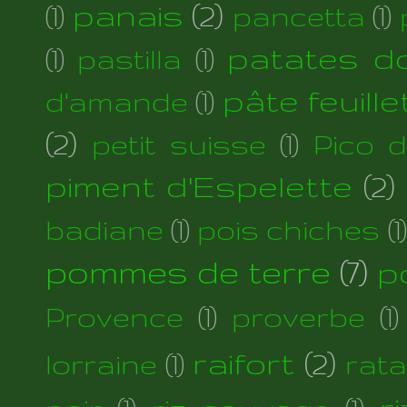
panais
(2)
(1)
pancetta
(1)
patates d
(1)
pastilla
(1)
pâte feuill
d'amande
(1)
(2)
petit suisse
(1)
Pico 
piment d'Espelette
(2)
badiane
(1)
pois chiches
(1)
pommes de terre
(7)
p
Provence
(1)
proverbe
(1)
raifort
(2)
lorraine
(1)
rata