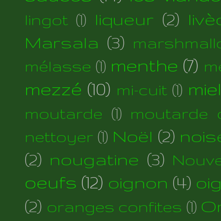
liqueur
(2)
liv
lingot
(1)
Marsala
(3)
marshmall
menthe
(7)
mélasse
(1)
m
mezzé
(10)
mie
mi-cuit
(1)
moutarde
(1)
moutarde d
Noël
(2)
nois
nettoyer
(1)
(2)
nougatine
(3)
Nouve
oeufs
(12)
oignon
(4)
oi
(2)
Or
oranges confites
(1)