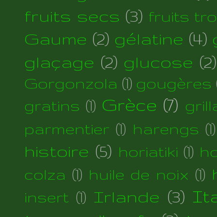
fruits secs
(3)
fruits tr
Gaume
(2)
gélatine
(4)
glaçage
(2)
glucose
(2)
Gorgonzola
(1)
gougères
Grèce
(7)
gratins
(1)
gril
parmentier
(1)
harengs
(1)
histoire
(5)
horiatiki
(1)
h
colza
(1)
huile de noix
(1)
Irlande
(3)
Ita
insert
(1)