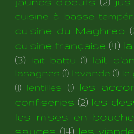
jaunes d'oeufs
(2)
jus
cuisine à basse tempér
cuisine du Maghreb
(
cuisine française
(4)
la
(3)
lait d'
lait battu
(1)
lasagnes
(1)
lavande
(1)
le
les acc
(1)
lentilles
(1)
les des
confiseries
(2)
les mises en bouche
sauces
(14)
les viand