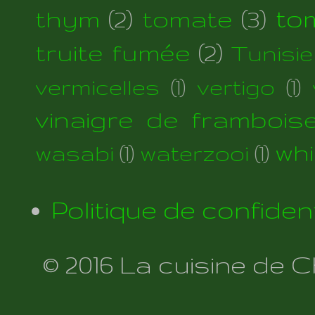
thym
(2)
tomate
(3)
to
truite fumée
(2)
Tunisie
vermicelles
(1)
vertigo
(1)
vinaigre de frambois
wh
wasabi
(1)
waterzooi
(1)
Politique de confident
© 2016 La cuisine de 