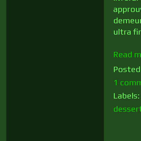
approu
demeur
ultra fi
Read m
Posted
1 comm
Labels
desser