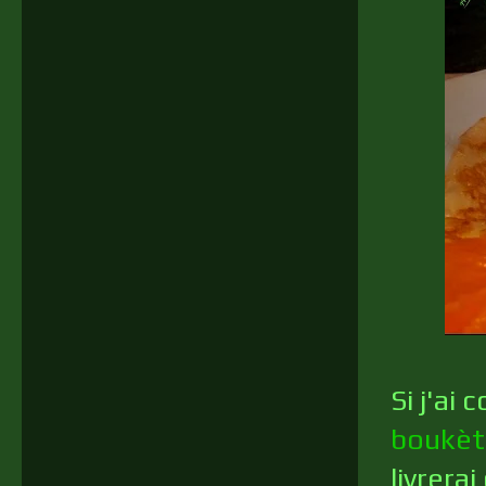
Si j'ai
boukèt
livrera