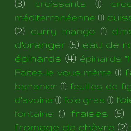
(3)
croissants
(1)
cro
cuis
méditerranéenne
(1)
(2)
curry mango
(1)
dim
d'oranger
(5)
eau de r
épinards
(4)
épinards "fi
f
Faites-le vous-même
(1)
bananier
(1)
feuilles de fi
foi
d'avoine
(1)
foie gras
(1)
fraises
(5)
fontaine
(1)
fromage de chèvre
(2)