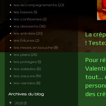
les accompagnements
(22)
les bases
(5)
les confiseries
(2)
les desserts
(36)
La crêp
les entrées
(20)
les fritures
(2)
! Teste
les mises en bouche
(8)
les plats
(26)
Pour ré
les potages
(5)
Valenti
les salades
(6)
tout...
les sauces
(14)
les viandes
(8)
personn
des crê
Archives du blog
▼
2025
(1)