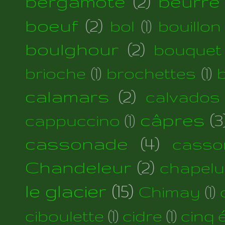
bergamote
(2)
beurre
boeuf
(2)
bol
(1)
bouillon
boulghour
(2)
bouquet
brioche
(1)
brochettes
(1)
calamars
(2)
calvados
câpres
(3
cappuccino
(1)
cassonade
(4)
casso
Chandeleur
(2)
chapelu
le glacier
(15)
Chimay
(1)
ciboulette
(1)
cidre
(1)
cinq 