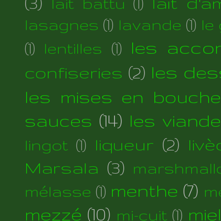
(3)
lait d'
lait battu
(1)
lasagnes
(1)
lavande
(1)
le
les acc
(1)
lentilles
(1)
les des
confiseries
(2)
les mises en bouche
sauces
(14)
les viand
liqueur
(2)
liv
lingot
(1)
Marsala
(3)
marshmall
menthe
(7)
mélasse
(1)
m
mezzé
(10)
mie
mi-cuit
(1)