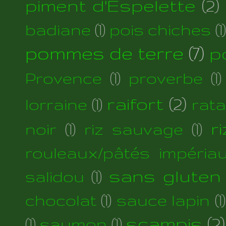
piment d'Espelette
(2)
badiane
(1)
pois chiches
(1)
pommes de terre
(7)
p
Provence
(1)
proverbe
(1)
raifort
(2)
lorraine
(1)
rata
r
noir
(1)
riz sauvage
(1)
rouleaux/pâtés impéria
sans gluten
salidou
(1)
chocolat
(1)
sauce lapin
(1)
scampis
(2)
(1)
saumon
(1)