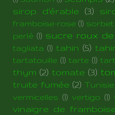
sirop d'érable
(3)
si
framboise-rose
(1)
sorbet
sucre roux de
perlé
(1)
tahin
(5)
tahi
tagliata
(1)
tartatouille
(1)
tarte
(1)
tar
thym
(2)
tomate
(3)
to
truite fumée
(2)
Tunisie
vermicelles
(1)
vertigo
(1)
vinaigre de frambois