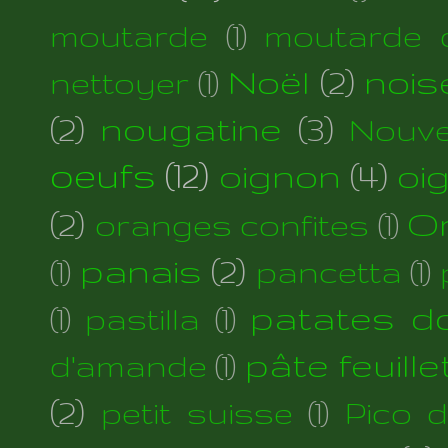
moutarde
(1)
moutarde d
Noël
(2)
nois
nettoyer
(1)
(2)
nougatine
(3)
Nouve
oeufs
(12)
oignon
(4)
oi
(2)
Or
oranges confites
(1)
panais
(2)
(1)
pancetta
(1)
patates d
(1)
pastilla
(1)
pâte feuill
d'amande
(1)
(2)
petit suisse
(1)
Pico 