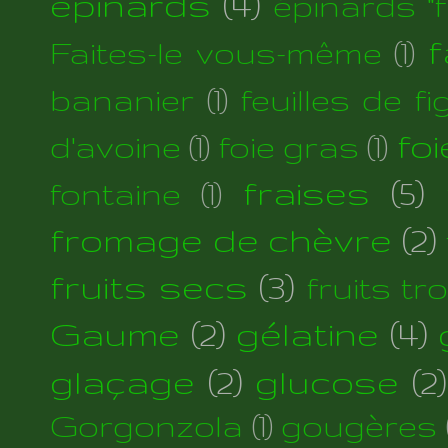
épinards
(4)
épinards "fi
f
Faites-le vous-même
(1)
bananier
(1)
feuilles de fi
foi
d'avoine
(1)
foie gras
(1)
fraises
(5)
fontaine
(1)
fromage de chèvre
(2)
fruits secs
(3)
fruits tr
Gaume
(2)
gélatine
(4)
glaçage
(2)
glucose
(2)
Gorgonzola
(1)
gougères