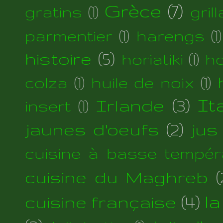
Grèce
(7)
gratins
(1)
gril
parmentier
(1)
harengs
(1)
histoire
(5)
horiatiki
(1)
h
colza
(1)
huile de noix
(1)
Irlande
(3)
Ita
insert
(1)
jaunes d'oeufs
(2)
jus
cuisine à basse tempér
cuisine du Maghreb
(
cuisine française
(4)
la