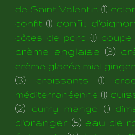
de Saint-Valentin
(1)
colo
confit d'oigno
confit
(1)
côtes de porc
(1)
coupe
crème anglaise
(3)
cr
crème glacée miel ginge
(3)
croissants
(1)
cro
cuis
méditerranéenne
(1)
(2)
curry mango
(1)
dim
d'oranger
(5)
eau de r