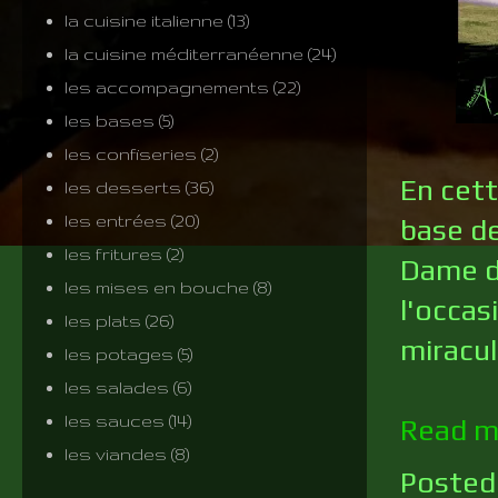
la cuisine italienne
(13)
la cuisine méditerranéenne
(24)
les accompagnements
(22)
les bases
(5)
les confiseries
(2)
En cett
les desserts
(36)
les entrées
(20)
base de
les fritures
(2)
Dame d'
les mises en bouche
(8)
l'occas
les plats
(26)
miracul
les potages
(5)
les salades
(6)
les sauces
(14)
Read m
les viandes
(8)
Posted