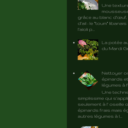
Une textur
mousseuse 
grâce au blanc d’œuf, 
d'ail : le "toum" libanai
l'aïoli p...
La potée au
du Mardi G
Nettoyer os
épinards et
légumes à f
Une techni
simplissime qui s'app
seulement à l' oseille 
épinards frais mais é
autres légumes à l...