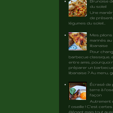
Brunoise d
du soleil
Une manièr
de présent
légumes du soleil…
Mes pilons
marinés au 
libanaise
Pour chang
barbecue classique, e
entre amis, pourquoi 
préparer un barbecue
libanaise ? Au menu, gri
Écrasé de
terre à l'ose
façon
Autrement d
l' oseille ! C'est certe
élégant mais tout aus