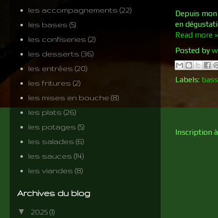
les accompagnements
(22)
Depuis mon p
en dégustati
les bases
(5)
Read more »
les confiseries
(2)
Posted by
w
les desserts
(36)
les entrées
(20)
Labels:
bass
les fritures
(2)
les mises en bouche
(8)
les plats
(26)
les potages
(5)
Inscription à
les salades
(6)
les sauces
(14)
les viandes
(8)
Archives du blog
▼
2025
(1)