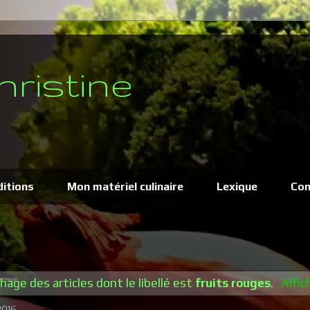
hristine
ditions
Mon matériel culinaire
Lexique
Con
chage des articles dont le libellé est
fruits rouges
.
Affic
2016