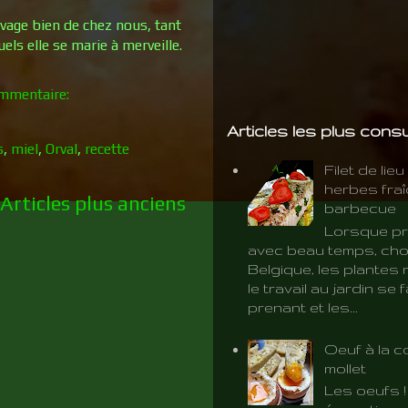
uvage bien de chez nous, tant
ls elle se marie à merveille.
mmentaire:
Articles les plus cons
s
,
miel
,
Orval
,
recette
Filet de lie
herbes fra
Articles plus anciens
barbecue
Lorsque pr
avec beau temps, cho
Belgique, les plantes 
le travail au jardin se f
prenant et les...
Oeuf à la c
mollet
Les oeufs 