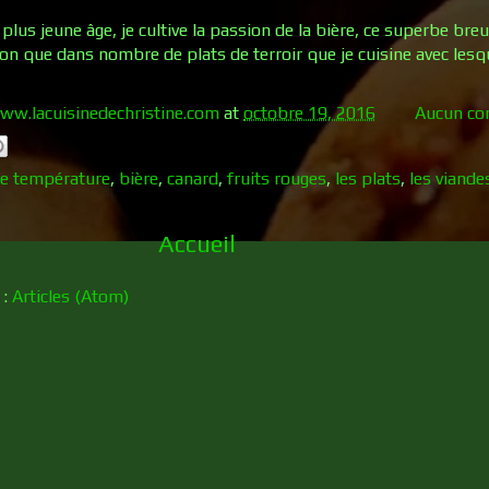
lus jeune âge, je cultive la passion de la bière, ce superbe bre
on que dans nombre de plats de terroir que je cuisine avec lesque
ww.lacuisinedechristine.com
at
octobre 19, 2016
Aucun co
e température
,
bière
,
canard
,
fruits rouges
,
les plats
,
les viande
Accueil
 :
Articles (Atom)