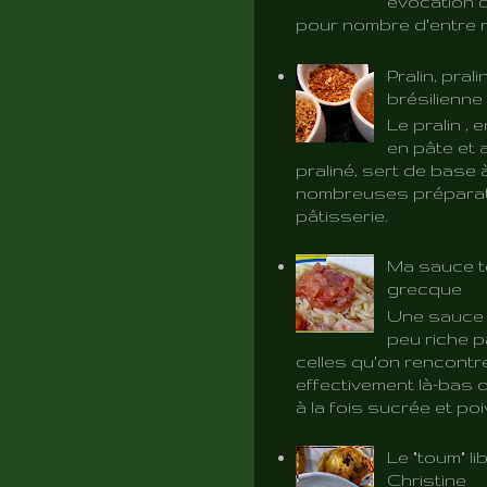
évocation d
pour nombre d'entre 
Pralin, prali
brésilienne
Le pralin ,
en pâte et 
praliné, sert de base 
nombreuses préparat
pâtisserie.
Ma sauce t
grecque
Une sauce 
peu riche p
celles qu'on rencontr
effectivement là-bas o
à la fois sucrée et poiv
Le "toum" l
Christine