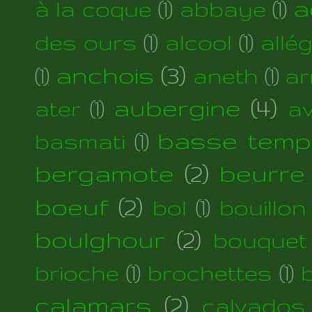
a
à la coque
(1)
abbaye
(1)
des ours
(1)
alcool
(1)
allé
anchois
(3)
(1)
aneth
(1)
ar
aubergine
(4)
ater
(1)
a
basse temp
basmati
(1)
bergamote
(2)
beurre
boeuf
(2)
bol
(1)
bouillon
boulghour
(2)
bouquet
brioche
(1)
brochettes
(1)
calamars
(2)
calvados