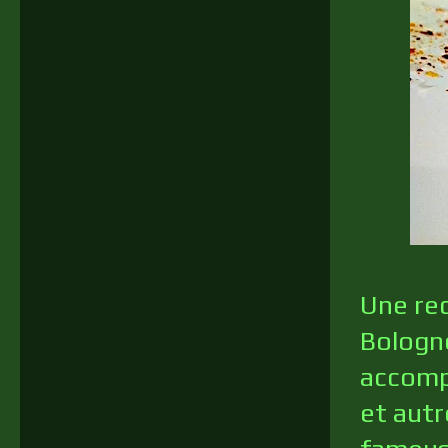
Une rec
Bologne
accompa
et autr