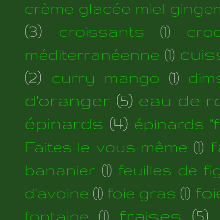
crème glacée miel ginge
(3)
croissants
(1)
cro
cuis
méditerranéenne
(1)
(2)
curry mango
(1)
dim
d'oranger
(5)
eau de r
épinards
(4)
épinards "fi
f
Faites-le vous-même
(1)
bananier
(1)
feuilles de fi
foi
d'avoine
(1)
foie gras
(1)
fraises
(5)
fontaine
(1)