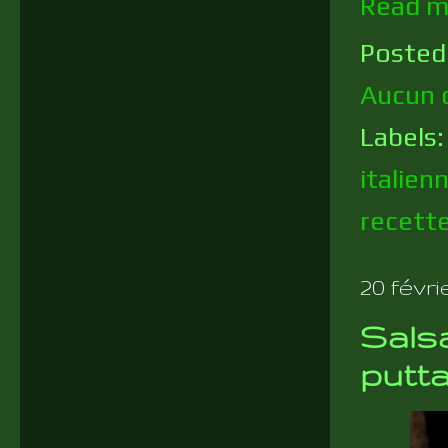
Read m
Posted
Aucun 
Labels
italien
recett
20 févri
Salsa
putt