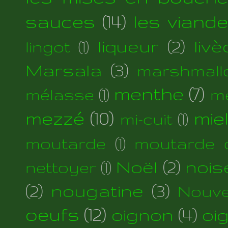
sauces
(14)
les viand
liqueur
(2)
liv
lingot
(1)
Marsala
(3)
marshmall
menthe
(7)
mélasse
(1)
m
mezzé
(10)
mie
mi-cuit
(1)
moutarde
(1)
moutarde d
Noël
(2)
nois
nettoyer
(1)
(2)
nougatine
(3)
Nouve
oeufs
(12)
oignon
(4)
oi