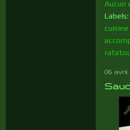
Aucun 
Labels
cuisine
accom
ratatou
06 avril,
Sauce