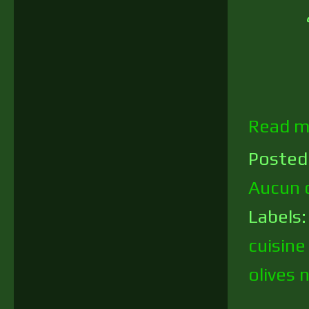
Read m
Posted
Aucun 
Labels
cuisine
olives 