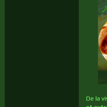
De la v
et autr