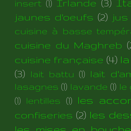
Irlande
(3)
Ita
insert
(1)
jaunes d'oeufs
(2)
jus
cuisine à basse tempér
cuisine du Maghreb
(
cuisine française
(4)
la
(3)
lait d'
lait battu
(1)
lasagnes
(1)
lavande
(1)
le
les acc
(1)
lentilles
(1)
les des
confiseries
(2)
les mises en bouche