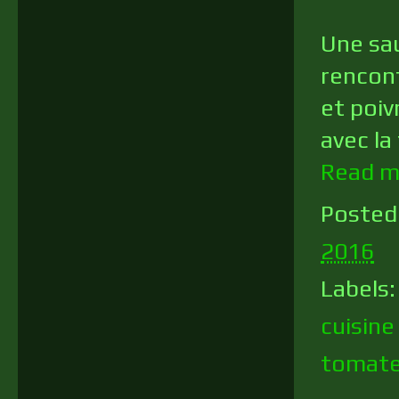
Une sau
rencont
et poiv
avec la
Read m
Posted
2016
Labels
cuisin
tomat