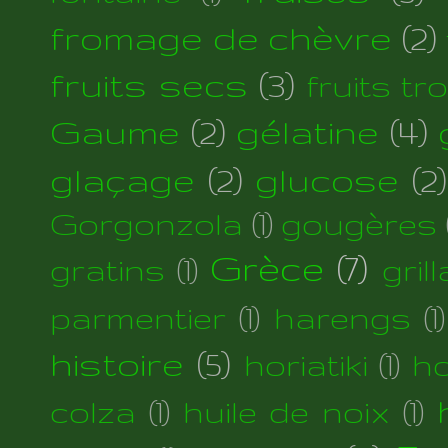
fromage de chèvre
(2)
fruits secs
(3)
fruits tr
Gaume
(2)
gélatine
(4)
glaçage
(2)
glucose
(2)
Gorgonzola
(1)
gougères
Grèce
(7)
gratins
(1)
gril
parmentier
(1)
harengs
(1)
histoire
(5)
horiatiki
(1)
h
colza
(1)
huile de noix
(1)