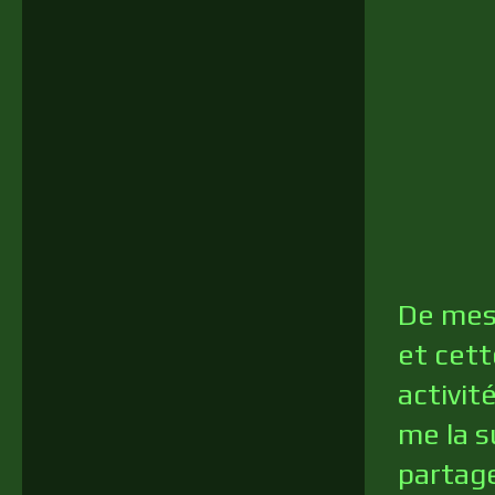
De mes 
et cett
activit
me la s
partage