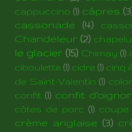
câpres
(3
cappuccino
(1)
cassonade
(4)
casso
Chandeleur
(2)
chapelu
le glacier
(15)
Chimay
(1)
ciboulette
(1)
cidre
(1)
cinq 
de Saint-Valentin
(1)
colo
confit d'oigno
confit
(1)
côtes de porc
(1)
coupe
crème anglaise
(3)
cr