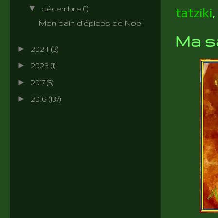
▼
décembre
(1)
tatziki
Mon pain d'épices de Noël
Ma s
►
2024
(3)
►
2023
(1)
►
2017
(5)
►
2016
(137)