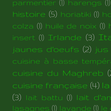
parmentier
(1)
harengs
(1)
histoire
(5)
horiatiki
(1)
h
colza
(1)
huile de noix
(1)
Irlande
(3)
Ita
insert
(1)
jaunes d'oeufs
(2)
jus
cuisine à basse tempér
cuisine du Maghreb
(
cuisine française
(4)
la
(3)
lait d'
lait battu
(1)
lasagnes
(1)
lavande
(1)
le