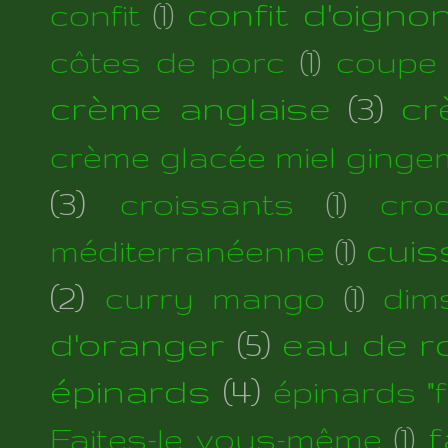
confit d'oigno
confit
(1)
côtes de porc
(1)
coupe
crème anglaise
(3)
cr
crème glacée miel ginge
(3)
croissants
(1)
cro
cuis
méditerranéenne
(1)
(2)
curry mango
(1)
dim
d'oranger
(5)
eau de r
épinards
(4)
épinards "fi
f
Faites-le vous-même
(1)