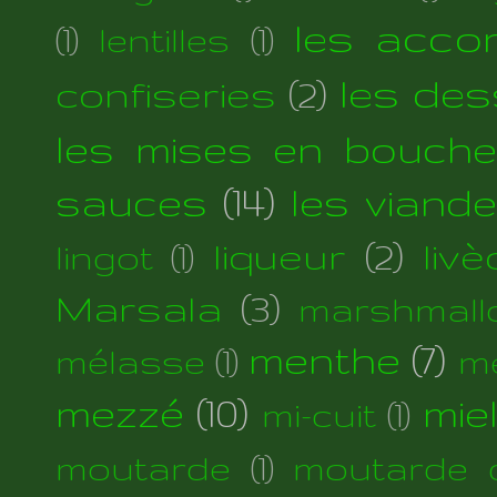
les acc
(1)
lentilles
(1)
les des
confiseries
(2)
les mises en bouche
sauces
(14)
les viand
liqueur
(2)
liv
lingot
(1)
Marsala
(3)
marshmall
menthe
(7)
mélasse
(1)
m
mezzé
(10)
mie
mi-cuit
(1)
moutarde
(1)
moutarde d