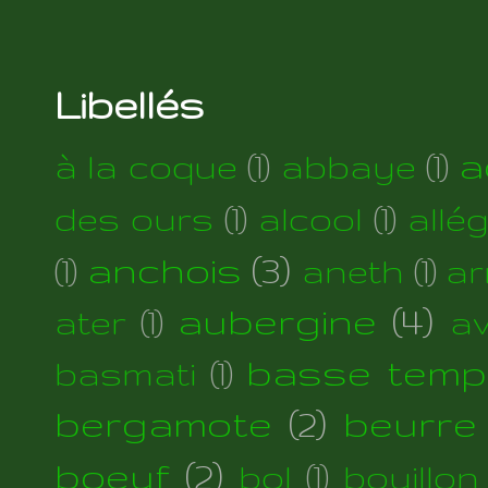
Libellés
a
à la coque
(1)
abbaye
(1)
des ours
(1)
alcool
(1)
allé
anchois
(3)
(1)
aneth
(1)
ar
aubergine
(4)
ater
(1)
a
basse temp
basmati
(1)
bergamote
(2)
beurre
boeuf
(2)
bol
(1)
bouillon