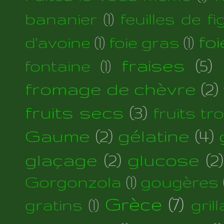
bananier
(1)
feuilles de fi
foi
d'avoine
(1)
foie gras
(1)
fraises
(5)
fontaine
(1)
fromage de chèvre
(2)
fruits secs
(3)
fruits tr
Gaume
(2)
gélatine
(4)
glaçage
(2)
glucose
(2)
Gorgonzola
(1)
gougères
Grèce
(7)
gratins
(1)
gril