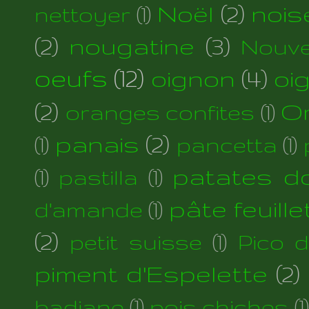
Noël
(2)
nois
nettoyer
(1)
(2)
nougatine
(3)
Nouve
oeufs
(12)
oignon
(4)
oi
(2)
Or
oranges confites
(1)
panais
(2)
(1)
pancetta
(1)
patates d
(1)
pastilla
(1)
pâte feuill
d'amande
(1)
(2)
petit suisse
(1)
Pico 
piment d'Espelette
(2)
badiane
(1)
pois chiches
(1)