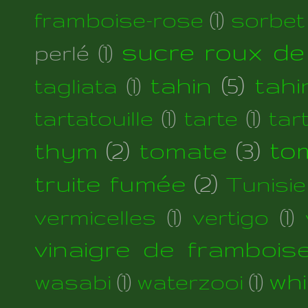
framboise-rose
(1)
sorbet
sucre roux de
perlé
(1)
tahin
(5)
tahi
tagliata
(1)
tartatouille
(1)
tarte
(1)
tar
thym
(2)
tomate
(3)
to
truite fumée
(2)
Tunisie
vermicelles
(1)
vertigo
(1)
vinaigre de frambois
wh
wasabi
(1)
waterzooi
(1)