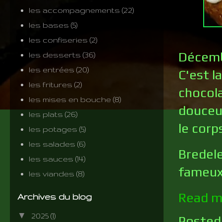
les accompagnements
(22)
les bases
(5)
les confiseries
(2)
Décembr
les desserts
(36)
les entrées
(20)
C'est l
les fritures
(2)
chocola
les mises en bouche
(8)
douceur
les plats
(26)
le corp
les potages
(5)
les salades
(6)
Bredele
les sauces
(14)
fameux 
les viandes
(8)
Read m
Archives du blog
▼
2025
(1)
Posted