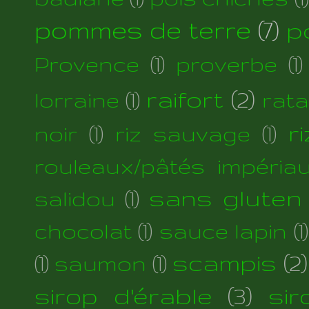
pommes de terre
(7)
p
Provence
(1)
proverbe
(1)
raifort
(2)
lorraine
(1)
rata
r
noir
(1)
riz sauvage
(1)
rouleaux/pâtés impéria
sans gluten
salidou
(1)
chocolat
(1)
sauce lapin
(1)
scampis
(2)
(1)
saumon
(1)
sirop d'érable
(3)
si