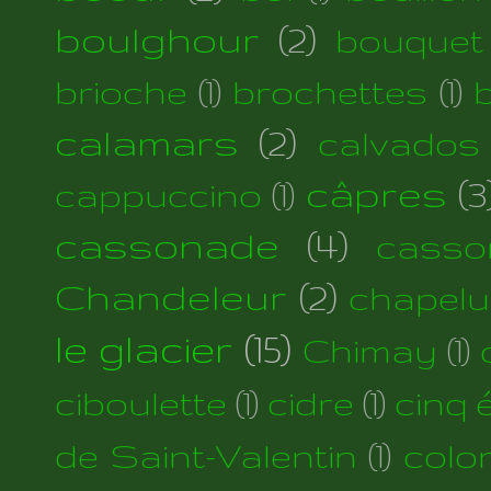
boulghour
(2)
bouquet
brioche
(1)
brochettes
(1)
calamars
(2)
calvados
câpres
(3
cappuccino
(1)
cassonade
(4)
casso
Chandeleur
(2)
chapelu
le glacier
(15)
Chimay
(1)
ciboulette
(1)
cidre
(1)
cinq 
de Saint-Valentin
(1)
colo