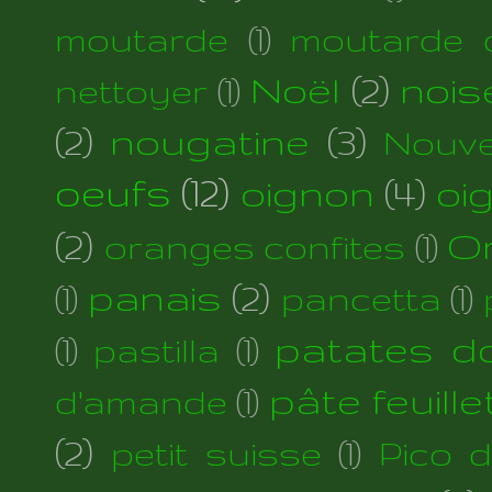
moutarde
(1)
moutarde d
Noël
(2)
nois
nettoyer
(1)
(2)
nougatine
(3)
Nouve
oeufs
(12)
oignon
(4)
oi
(2)
Or
oranges confites
(1)
panais
(2)
(1)
pancetta
(1)
patates d
(1)
pastilla
(1)
pâte feuill
d'amande
(1)
(2)
petit suisse
(1)
Pico 