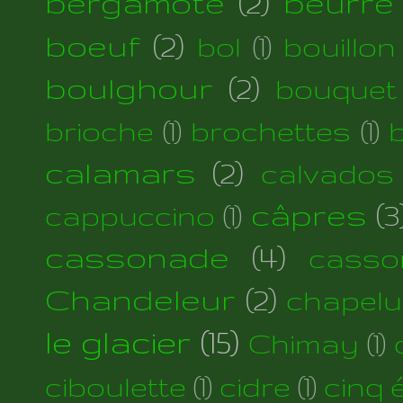
bergamote
(2)
beurre
boeuf
(2)
bol
(1)
bouillon
boulghour
(2)
bouquet
brioche
(1)
brochettes
(1)
calamars
(2)
calvados
câpres
(3
cappuccino
(1)
cassonade
(4)
casso
Chandeleur
(2)
chapelu
le glacier
(15)
Chimay
(1)
ciboulette
(1)
cidre
(1)
cinq 