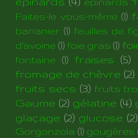
épinards
(4)
épinards "fi
f
Faites-le vous-même
(1)
bananier
(1)
feuilles de fi
foi
d'avoine
(1)
foie gras
(1)
fraises
(5)
fontaine
(1)
fromage de chèvre
(2)
fruits secs
(3)
fruits tr
Gaume
(2)
gélatine
(4)
glaçage
(2)
glucose
(2)
Gorgonzola
(1)
gougères