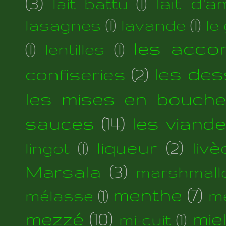
(3)
lait d'
lait battu
(1)
lasagnes
(1)
lavande
(1)
le
les acc
(1)
lentilles
(1)
les des
confiseries
(2)
les mises en bouche
sauces
(14)
les viand
liqueur
(2)
liv
lingot
(1)
Marsala
(3)
marshmall
menthe
(7)
mélasse
(1)
m
mezzé
(10)
mie
mi-cuit
(1)