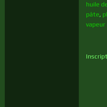
huile 
pâte
,
p
vapeur
Inscrip