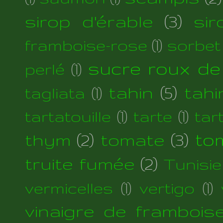
sirop d'érable
(3)
si
framboise-rose
(1)
sorbet
sucre roux de
perlé
(1)
tahin
(5)
tahi
tagliata
(1)
tartatouille
(1)
tarte
(1)
tar
thym
(2)
tomate
(3)
to
truite fumée
(2)
Tunisie
vermicelles
(1)
vertigo
(1)
vinaigre de frambois