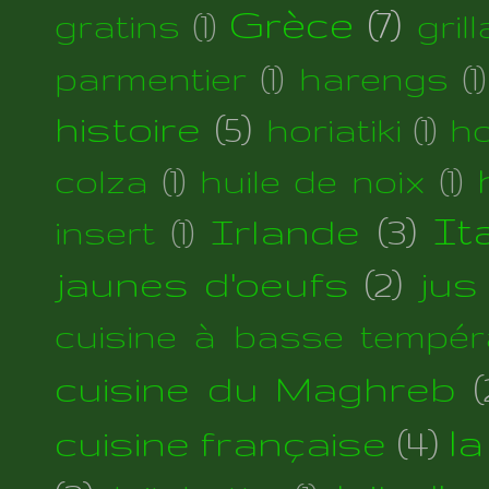
Grèce
(7)
gratins
(1)
gril
parmentier
(1)
harengs
(1)
histoire
(5)
horiatiki
(1)
h
colza
(1)
huile de noix
(1)
Irlande
(3)
Ita
insert
(1)
jaunes d'oeufs
(2)
jus
cuisine à basse tempér
cuisine du Maghreb
(
cuisine française
(4)
la