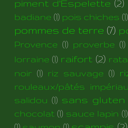
piment d'Espelette
(2)
badiane
(1)
pois chiches
(1)
pommes de terre
(7)
p
Provence
(1)
proverbe
(1)
raifort
(2)
lorraine
(1)
rata
r
noir
(1)
riz sauvage
(1)
rouleaux/pâtés impéria
sans gluten
salidou
(1)
chocolat
(1)
sauce lapin
(1)
scampis
(2)
(1)
saumon
(1)