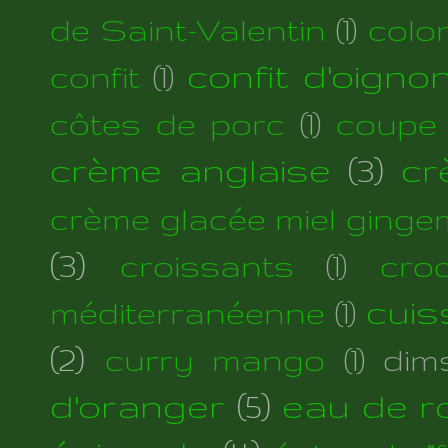
de Saint-Valentin
(1)
colo
confit d'oigno
confit
(1)
côtes de porc
(1)
coupe
crème anglaise
(3)
cr
crème glacée miel ginge
(3)
croissants
(1)
cro
cuis
méditerranéenne
(1)
(2)
curry mango
(1)
dim
d'oranger
(5)
eau de r