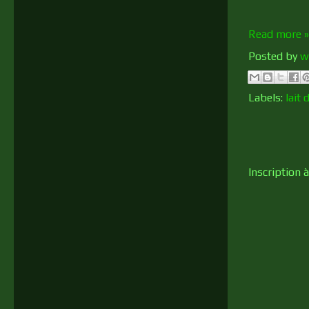
Read more »
Posted by
w
Labels:
lait
Inscription à