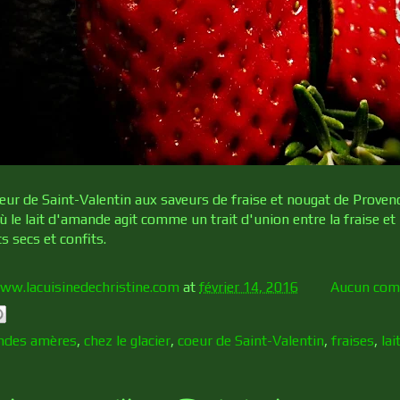
r de Saint-Valentin aux saveurs de fraise et nougat de Provence,
où le lait d'amande agit comme un trait d'union entre la fraise et
s secs et confits.
ww.lacuisinedechristine.com
at
février 14, 2016
Aucun com
ndes amères
,
chez le glacier
,
coeur de Saint-Valentin
,
fraises
,
la