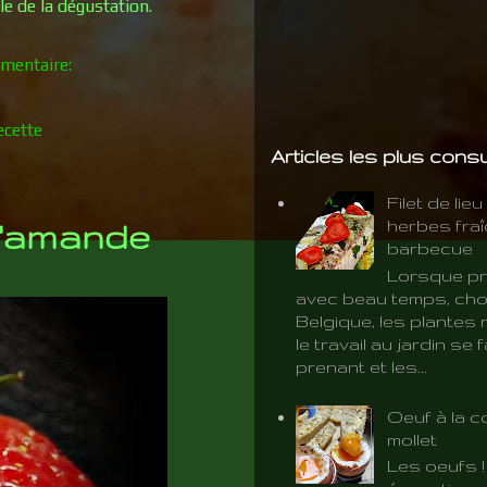
le de la dégustation.
mentaire:
ecette
Articles les plus cons
Filet de lie
herbes fra
 d'amande
barbecue
Lorsque pr
avec beau temps, cho
Belgique, les plantes 
le travail au jardin se f
prenant et les...
Oeuf à la c
mollet
Les oeufs 