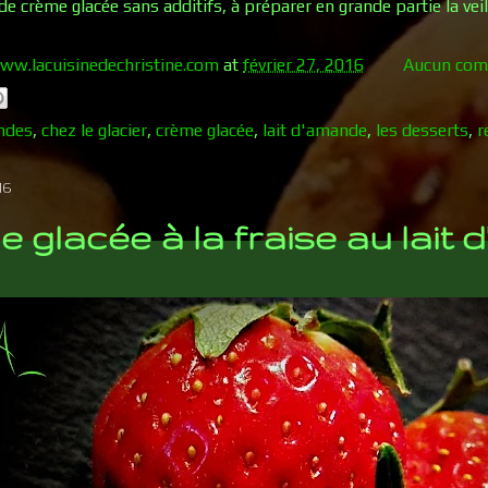
de crème glacée sans additifs, à préparer en grande partie la veil
ww.lacuisinedechristine.com
at
février 27, 2016
Aucun com
ndes
,
chez le glacier
,
crème glacée
,
lait d'amande
,
les desserts
,
r
16
 glacée à la fraise au lait