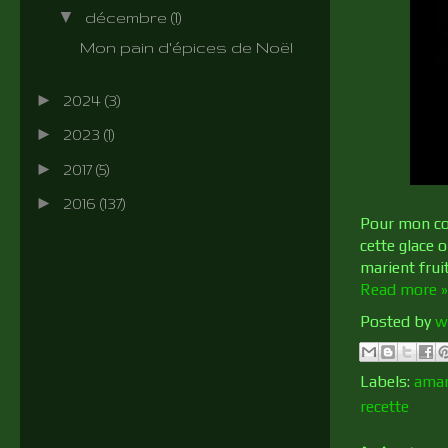
▼
décembre
(1)
Mon pain d'épices de Noël
►
2024
(3)
►
2023
(1)
►
2017
(5)
►
2016
(137)
Pour mon cœu
cette glace 
marient fruit
Read more »
Posted by
w
Labels:
ama
recette