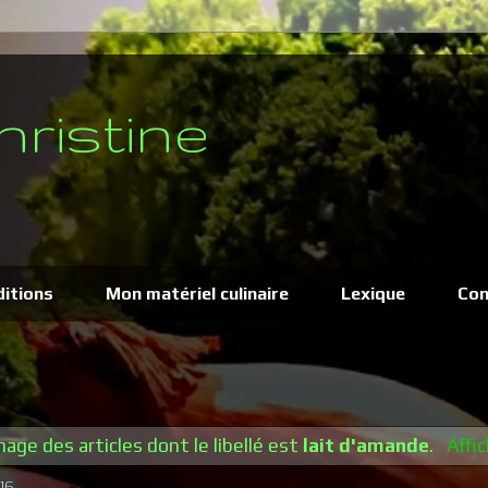
hristine
ditions
Mon matériel culinaire
Lexique
Con
hage des articles dont le libellé est
lait d'amande
.
Affic
16