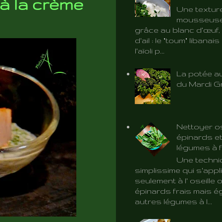
 à la crème
Une textur
mousseuse 
grâce au blanc d’œuf, 
d'ail : le "toum" libanai
l'aïoli p...
La potée au
du Mardi G
Nettoyer os
épinards et
légumes à f
Une techni
simplissime qui s'app
seulement à l' oseille 
épinards frais mais é
autres légumes à l...