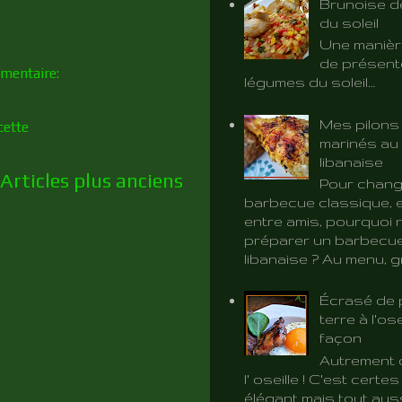
Brunoise d
du soleil
Une manièr
de présent
mentaire:
légumes du soleil…
Mes pilons
cette
marinés au 
libanaise
Articles plus anciens
Pour chang
barbecue classique, e
entre amis, pourquoi 
préparer un barbecue
libanaise ? Au menu, gri
Écrasé de
terre à l'ose
façon
Autrement d
l' oseille ! C'est certe
élégant mais tout aus