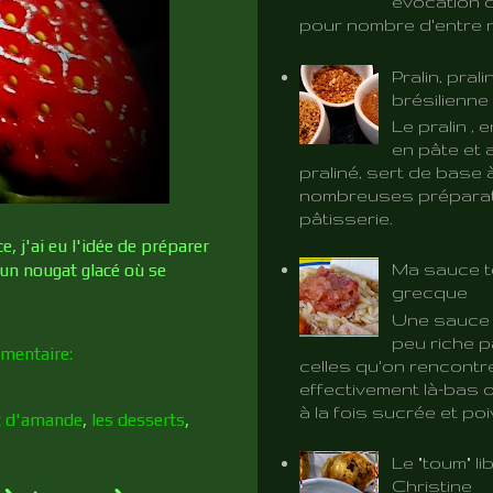
évocation d
pour nombre d'entre 
Pralin, prali
brésilienne
Le pralin ,
en pâte et 
praliné, sert de base 
nombreuses préparat
pâtisserie.
 j'ai eu l'idée de préparer
 un nougat glacé où se
Ma sauce t
grecque
Une sauce 
peu riche p
mentaire:
celles qu'on rencontr
effectivement là-bas o
à la fois sucrée et poiv
it d'amande
,
les desserts
,
Le "toum" l
Christine