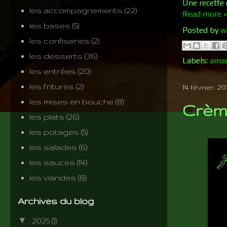
Une recette 
les accompagnements
(22)
Read more »
les bases
(5)
Posted by
w
les confiseries
(2)
les desserts
(36)
Labels:
ama
les entrées
(20)
les fritures
(2)
14 février, 20
les mises en bouche
(8)
Crème
les plats
(26)
les potages
(5)
les salades
(6)
les sauces
(14)
les viandes
(8)
Archives du blog
▼
2025
(1)