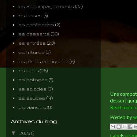
les accompagnements
(22)
les bases
(5)
les confiseries
(2)
les desserts
(36)
les entrées
(20)
les fritures
(2)
les mises en bouche
(8)
les plats
(26)
les potages
(5)
les salades
(6)
Une compotée
les sauces
(14)
dessert gorg
les viandes
(8)
Read more »
Posted by
w
Archives du blog
▼
2025
(1)
Labels:
com