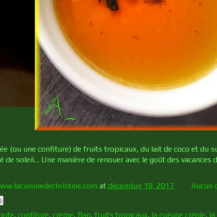
 (ou une confiture) de fruits tropicaux, du lait de coco et du 
é de soleil… Une manière de renouer avec le goût des vacances d
ww.lacuisinedechristine.com
at
décembre 18, 2017
Aucun 
pote
,
confiture
,
crème
,
flan
,
fruits tropicaux
,
la cuisine créole
,
la