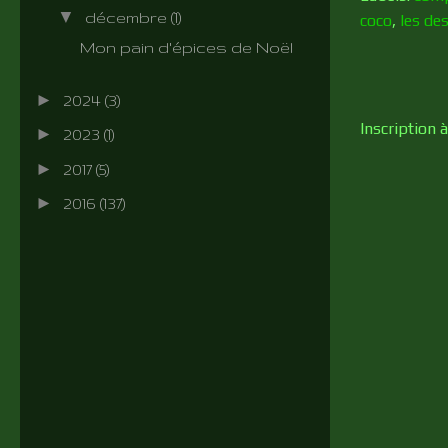
▼
décembre
(1)
coco
,
les de
Mon pain d'épices de Noël
►
2024
(3)
Inscription à
►
2023
(1)
►
2017
(5)
►
2016
(137)