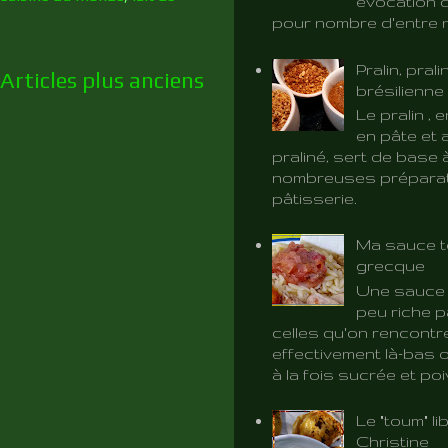
évocation d
pour nombre d'entre 
Pralin, prali
Articles plus anciens
brésilienne
Le pralin ,
en pâte et 
praliné, sert de base 
nombreuses préparat
pâtisserie.
Ma sauce t
grecque
Une sauce 
peu riche p
celles qu'on rencontr
effectivement là-bas o
à la fois sucrée et poiv
Le "toum" l
Christine