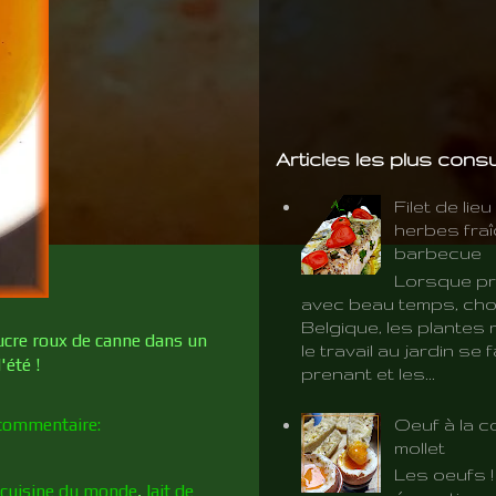
Articles les plus cons
Filet de lie
herbes fra
barbecue
Lorsque pr
avec beau temps, cho
Belgique, les plantes 
sucre roux de canne dans un
le travail au jardin se f
'été !
prenant et les...
commentaire:
Oeuf à la c
mollet
Les oeufs 
 cuisine du monde
,
lait de