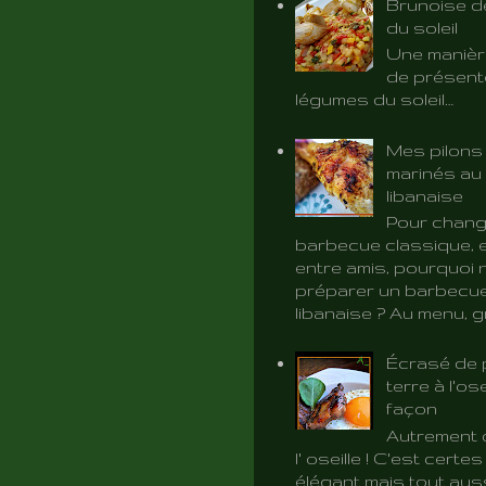
Brunoise d
du soleil
Une manièr
de présent
légumes du soleil…
Mes pilons
marinés au 
libanaise
Pour chang
barbecue classique, e
entre amis, pourquoi 
préparer un barbecue
libanaise ? Au menu, gri
Écrasé de
terre à l'ose
façon
Autrement d
l' oseille ! C'est certe
élégant mais tout aus