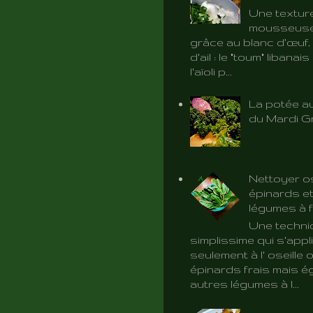
Une textur
mousseuse 
grâce au blanc d’œuf, 
d'ail : le "toum" libanai
l'aïoli p...
La potée au
du Mardi G
Nettoyer os
épinards et
légumes à f
Une techni
simplissime qui s'app
seulement à l' oseille 
épinards frais mais é
autres légumes à l...