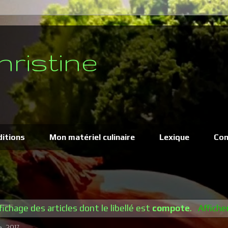
hristine
ditions
Mon matériel culinaire
Lexique
Con
fichage des articles dont le libellé est
compote
.
Affiche
, 2017