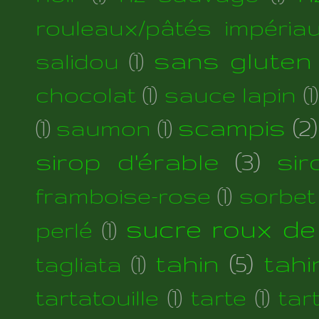
rouleaux/pâtés impéria
sans gluten
salidou
(1)
chocolat
(1)
sauce lapin
(1)
scampis
(2)
(1)
saumon
(1)
sirop d'érable
(3)
si
framboise-rose
(1)
sorbet
sucre roux de
perlé
(1)
tahin
(5)
tahi
tagliata
(1)
tartatouille
(1)
tarte
(1)
tar