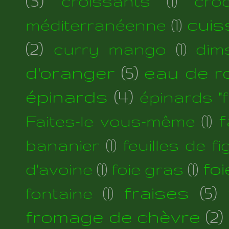
(3)
croissants
(1)
cro
cuis
méditerranéenne
(1)
(2)
curry mango
(1)
dim
d'oranger
(5)
eau de r
épinards
(4)
épinards "fi
f
Faites-le vous-même
(1)
bananier
(1)
feuilles de fi
foi
d'avoine
(1)
foie gras
(1)
fraises
(5)
fontaine
(1)
fromage de chèvre
(2)