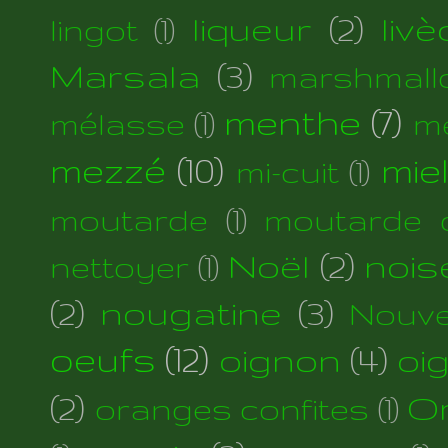
liqueur
(2)
liv
lingot
(1)
Marsala
(3)
marshmall
menthe
(7)
mélasse
(1)
m
mezzé
(10)
mie
mi-cuit
(1)
moutarde
(1)
moutarde d
Noël
(2)
nois
nettoyer
(1)
(2)
nougatine
(3)
Nouve
oeufs
(12)
oignon
(4)
oi
(2)
Or
oranges confites
(1)