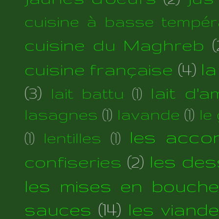
cuisine à basse tempér
cuisine du Maghreb
(
cuisine française
(4)
la
(3)
lait d'
lait battu
(1)
lasagnes
(1)
lavande
(1)
le
les acc
(1)
lentilles
(1)
les des
confiseries
(2)
les mises en bouche
sauces
(14)
les viand