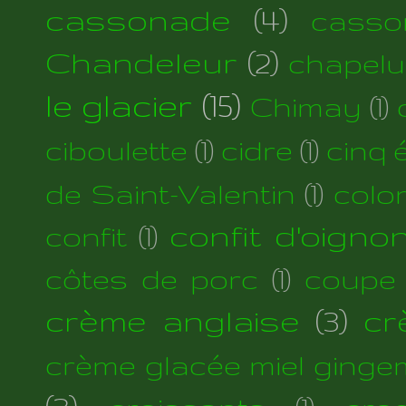
cassonade
(4)
casso
Chandeleur
(2)
chapelu
le glacier
(15)
Chimay
(1)
ciboulette
(1)
cidre
(1)
cinq 
de Saint-Valentin
(1)
colo
confit d'oigno
confit
(1)
côtes de porc
(1)
coupe
crème anglaise
(3)
cr
crème glacée miel ginge