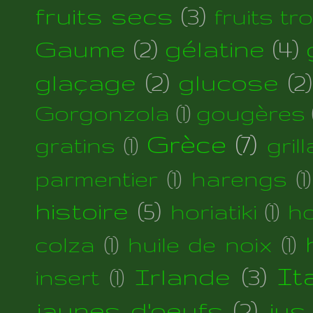
fruits secs
(3)
fruits tr
Gaume
(2)
gélatine
(4)
glaçage
(2)
glucose
(2)
Gorgonzola
(1)
gougères
Grèce
(7)
gratins
(1)
gril
parmentier
(1)
harengs
(1)
histoire
(5)
horiatiki
(1)
h
colza
(1)
huile de noix
(1)
Irlande
(3)
Ita
insert
(1)
jaunes d'oeufs
(2)
jus