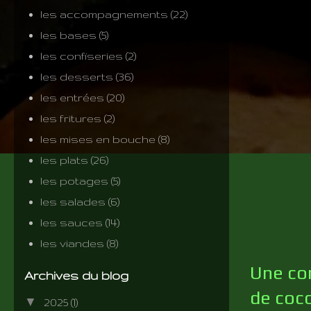
les accompagnements
(22)
les bases
(5)
les confiseries
(2)
les desserts
(36)
les entrées
(20)
les fritures
(2)
les mises en bouche
(8)
les plats
(26)
les potages
(5)
les salades
(6)
les sauces
(14)
les viandes
(8)
Une com
Archives du blog
de coco
▼
2025
(1)