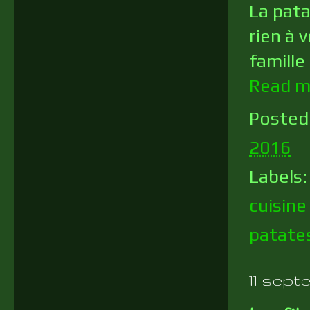
La pata
rien à 
famille
Read m
Posted
2016
Labels
cuisine
patate
11 sept