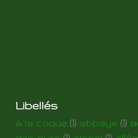
Libellés
a
à la coque
(1)
abbaye
(1)
des ours
(1)
alcool
(1)
allé