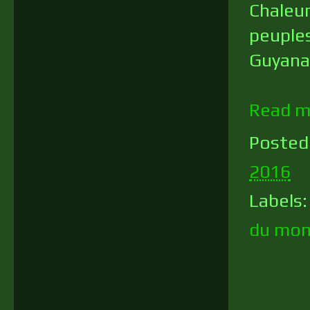
Chaleur
peuples
Guyana
Read m
Posted
2016
Labels
du mo