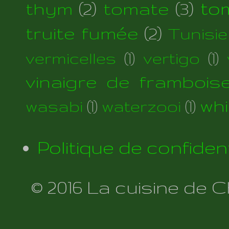
thym
(2)
tomate
(3)
to
truite fumée
(2)
Tunisie
vermicelles
(1)
vertigo
(1)
vinaigre de frambois
wh
wasabi
(1)
waterzooi
(1)
Politique de confident
© 2016 La cuisine de 