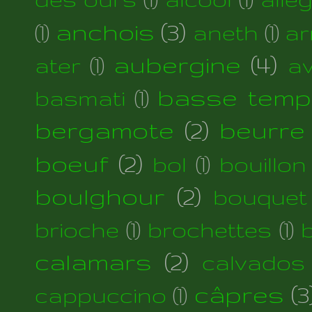
anchois
(3)
(1)
aneth
(1)
ar
aubergine
(4)
ater
(1)
a
basse temp
basmati
(1)
bergamote
(2)
beurre
boeuf
(2)
bol
(1)
bouillon
boulghour
(2)
bouquet
brioche
(1)
brochettes
(1)
calamars
(2)
calvados
câpres
(3
cappuccino
(1)