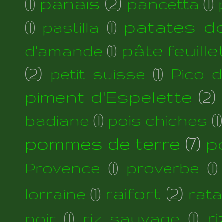
panais
(2)
(1)
pancetta
(1)
patates d
(1)
pastilla
(1)
pâte feuill
d'amande
(1)
(2)
petit suisse
(1)
Pico 
piment d'Espelette
(2)
badiane
(1)
pois chiches
(1)
pommes de terre
(7)
p
Provence
(1)
proverbe
(1)
raifort
(2)
lorraine
(1)
rata
r
noir
(1)
riz sauvage
(1)