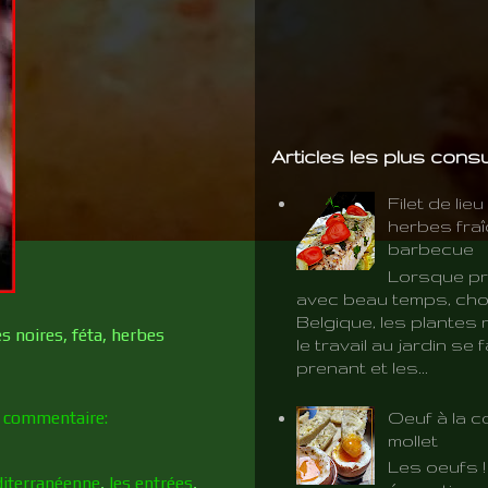
Articles les plus cons
Filet de lie
herbes fra
barbecue
Lorsque pr
avec beau temps, cho
Belgique, les plantes 
s noires, féta, herbes
le travail au jardin se f
prenant et les...
 commentaire:
Oeuf à la c
mollet
Les oeufs 
diterranéenne
,
les entrées
,