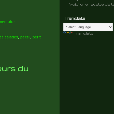
Voici une recette de te
Translate
entaire:
Translate
les salades
,
persil
,
petit
eurs du