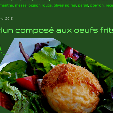
menthe
,
mezzé
,
oignon rouge
,
olives noires
,
persil
,
poivron
,
rece
e, 2016
lun composé aux oeufs frit