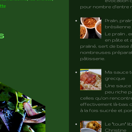
évocation d
tte
pour nombre d'entre 
Pralin, prali
brésilienne
s
Le pralin ,
en pâte et 
praliné, sert de base 
nombreuses préparat
pâtisserie.
Ma sauce t
grecque
Une sauce 
peu riche p
celles qu'on rencontr
effectivement là-bas o
à la fois sucrée et poiv
Le "toum" l
Christine