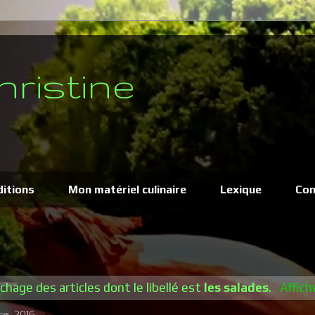
hristine
ditions
Mon matériel culinaire
Lexique
Con
ichage des articles dont le libellé est
les salades
.
Affich
e, 2016