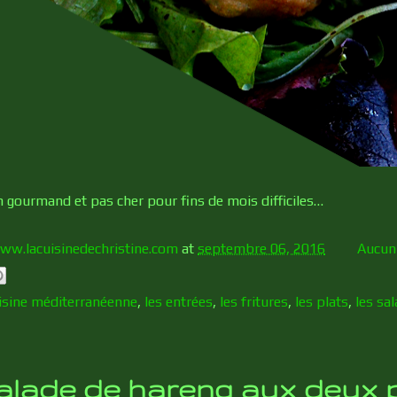
gourmand et pas cher pour fins de mois difficiles…
ww.lacuisinedechristine.com
at
septembre 06, 2016
Aucun
uisine méditerranéenne
,
les entrées
,
les fritures
,
les plats
,
les sa
alade de hareng aux deux