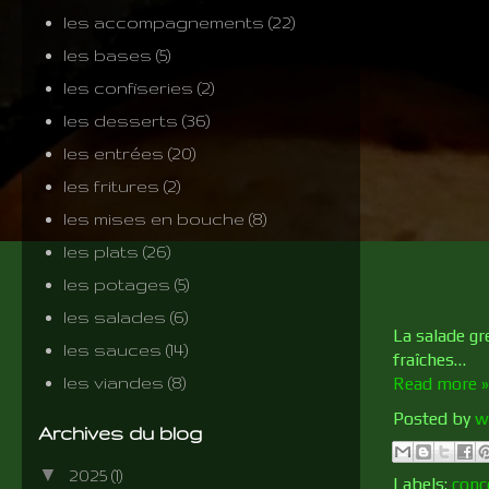
les accompagnements
(22)
les bases
(5)
les confiseries
(2)
les desserts
(36)
les entrées
(20)
les fritures
(2)
les mises en bouche
(8)
les plats
(26)
les potages
(5)
les salades
(6)
La salade gr
les sauces
(14)
fraîches…
les viandes
(8)
Read more »
Posted by
w
Archives du blog
▼
2025
(1)
Labels:
con