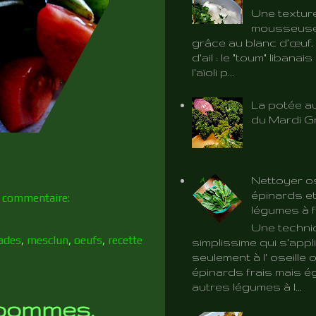
Une textur
mousseuse 
grâce au blanc d’œuf, 
d'ail : le "toum" libanai
l'aïoli p...
La potée au
du Mardi G
Nettoyer os
épinards et
 commentaire:
légumes à f
Une techni
lades
,
mesclun
,
oeufs
,
recette
simplissime qui s'app
seulement à l' oseille 
épinards frais mais é
autres légumes à l...
 pommes,