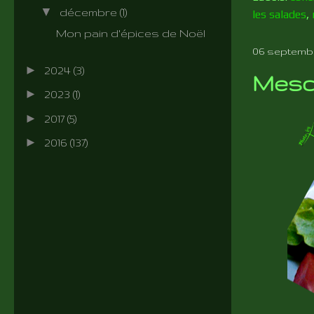
▼
décembre
(1)
les salades
,
Mon pain d'épices de Noël
06 septembr
►
2024
(3)
Mesc
►
2023
(1)
►
2017
(5)
►
2016
(137)