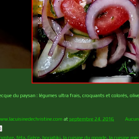
ecque du paysan : légumes ultra frais, croquants et colorés, olive
ww.lacuisinedechristine.com
at
septembre 24, 2016
Aucun
combre
,
féta
,
Grèce
,
horiatiki
,
la cuisine du monde
,
la cuisine mé