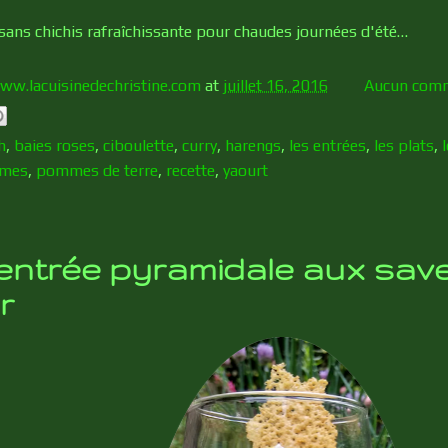
sans chichis rafraîchissante pour chaudes journées d'été…
ww.lacuisinedechristine.com
at
juillet 16, 2016
Aucun comm
h
,
baies roses
,
ciboulette
,
curry
,
harengs
,
les entrées
,
les plats
,
mes
,
pommes de terre
,
recette
,
yaourt
entrée pyramidale aux sav
r