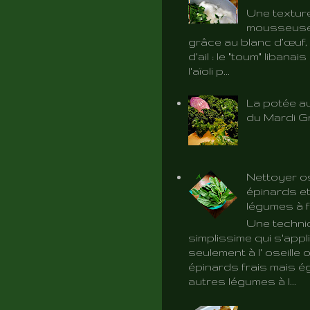
Une textur
mousseuse 
grâce au blanc d’œuf, 
d'ail : le "toum" libanai
l'aïoli p...
La potée au
du Mardi G
Nettoyer os
épinards et
légumes à f
Une techni
simplissime qui s'app
seulement à l' oseille 
épinards frais mais é
autres légumes à l...