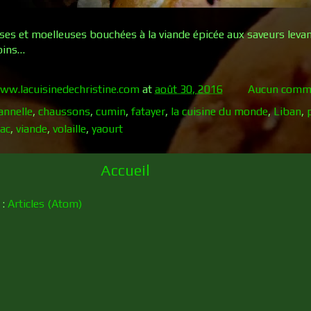
es et moelleuses bouchées à la viande épicée aux saveurs leva
pins…
ww.lacuisinedechristine.com
at
août 30, 2016
Aucun comme
annelle
,
chaussons
,
cumin
,
fatayer
,
la cuisine du monde
,
Liban
,
ac
,
viande
,
volaille
,
yaourt
Accueil
 :
Articles (Atom)