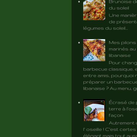
Brunoise d
du soleil
Une manièr
de présent
légumes du soleil…
Mes pilons
marinés au 
libanaise
Pour chang
barbecue classique, e
entre amis, pourquoi 
préparer un barbecue
libanaise ? Au menu, gri
Écrasé de
terre à l'ose
façon
Autrement d
l' oseille ! C'est certe
élégant mais tout aus