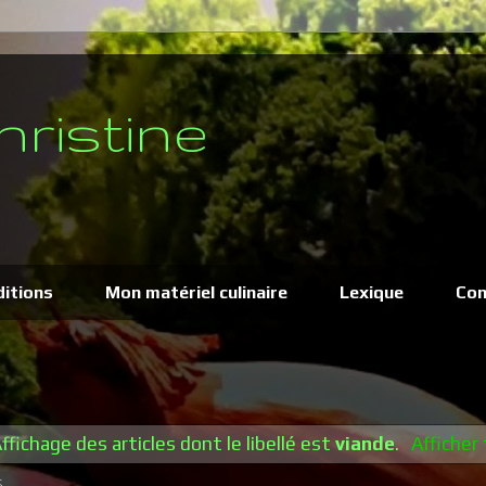
hristine
ditions
Mon matériel culinaire
Lexique
Con
ffichage des articles dont le libellé est
viande
.
Afficher 
6