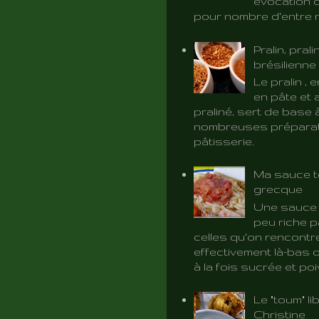
évocation d
pour nombre d'entre 
Pralin, prali
brésilienne
Le pralin ,
en pâte et 
praliné, sert de base 
nombreuses préparat
pâtisserie.
Ma sauce t
grecque
Une sauce 
peu riche p
celles qu'on rencontr
effectivement là-bas o
à la fois sucrée et poiv
Le "toum" l
Christine