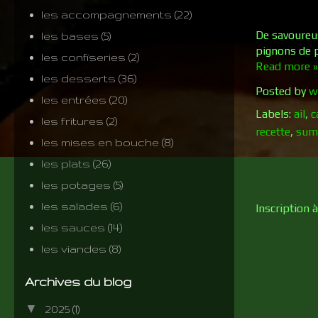
les accompagnements
(22)
De savoureus
les bases
(5)
pignons de 
les confiseries
(2)
Read more »
les desserts
(36)
Posted by
w
les entrées
(20)
Labels:
ail
,
c
les fritures
(2)
recette
,
sum
les mises en bouche
(8)
les plats
(26)
les potages
(5)
les salades
(6)
Inscription à
les sauces
(14)
les viandes
(8)
Archives du blog
▼
2025
(1)