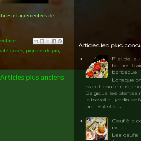
ntines et agrémentées de
ntaire:
Articles les plus cons
pâte brisée
,
pignons de pin
,
Filet de lie
herbes fra
barbecue
Articles plus anciens
Lorsque pr
avec beau temps, cho
Belgique, les plantes 
le travail au jardin se f
prenant et les...
Oeuf à la c
mollet
Les oeufs 