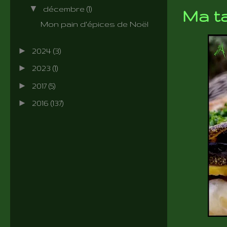
▼
décembre
(1)
Ma ta
Mon pain d'épices de Noël
►
2024
(3)
►
2023
(1)
►
2017
(5)
►
2016
(137)