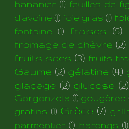
bananier
(1)
feuilles de fi
foi
d'avoine
(1)
foie gras
(1)
fraises
(5)
fontaine
(1)
fromage de chèvre
(2)
fruits secs
(3)
fruits tr
Gaume
(2)
gélatine
(4)
glaçage
(2)
glucose
(2)
Gorgonzola
(1)
gougères
Grèce
(7)
gratins
(1)
gril
parmentier
(1)
harengs
(1)