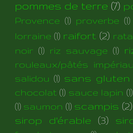
pommes de terre
(7)
p
Provence
(1)
proverbe
(1)
raifort
(2)
lorraine
(1)
rata
r
noir
(1)
riz sauvage
(1)
rouleaux/pâtés impéria
sans gluten
salidou
(1)
chocolat
(1)
sauce lapin
(1)
scampis
(2)
(1)
saumon
(1)
sirop d'érable
(3)
si