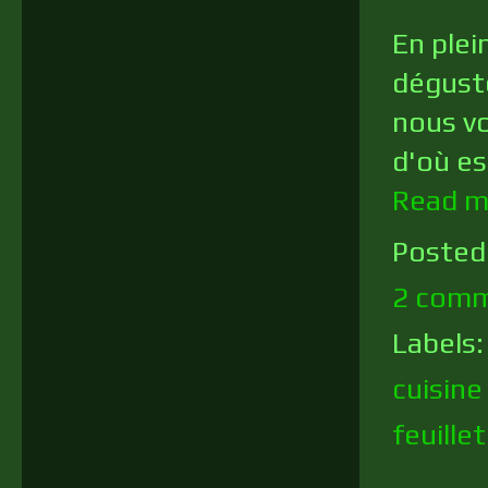
En plein
déguste
nous vo
d'où es
Read m
Posted
2 comm
Labels
cuisin
feuille