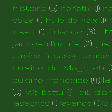
histoire
(5)
horiatiki
(1)
h
colza
(1)
huile de noix
(1)
Irlande
(3)
Ita
insert
(1)
jaunes d'oeufs
(2)
jus
cuisine à basse tempér
cuisine du Maghreb
(
cuisine française
(4)
la
(3)
lait d'
lait battu
(1)
lasagnes
(1)
lavande
(1)
le