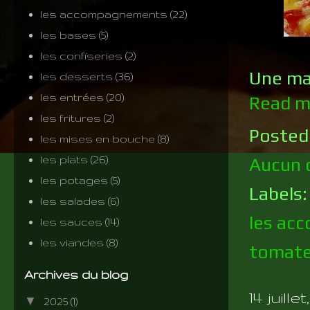
les accompagnements
(22)
les bases
(5)
les confiseries
(2)
Une man
les desserts
(36)
les entrées
(20)
Read m
les fritures
(2)
Posted
les mises en bouche
(8)
les plats
(26)
Aucun 
les potages
(5)
Labels
les salades
(6)
les ac
les sauces
(14)
les viandes
(8)
tomat
Archives du blog
14 juillet
▼
2025
(1)