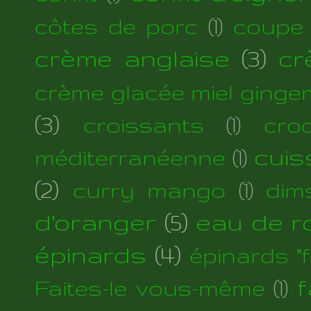
côtes de porc
(1)
coupe
crème anglaise
(3)
cr
crème glacée miel ginge
(3)
croissants
(1)
cro
cuis
méditerranéenne
(1)
(2)
curry mango
(1)
dim
d'oranger
(5)
eau de r
épinards
(4)
épinards "fi
f
Faites-le vous-même
(1)