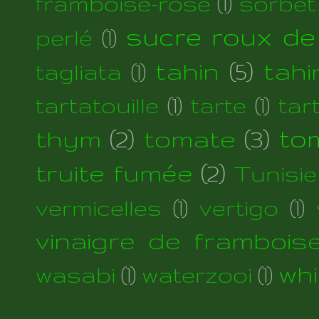
framboise-rose
(1)
sorbet
sucre roux de
perlé
(1)
tahin
(5)
tahi
tagliata
(1)
tartatouille
(1)
tarte
(1)
tar
thym
(2)
tomate
(3)
to
truite fumée
(2)
Tunisie
vermicelles
(1)
vertigo
(1)
vinaigre de frambois
wh
wasabi
(1)
waterzooi
(1)