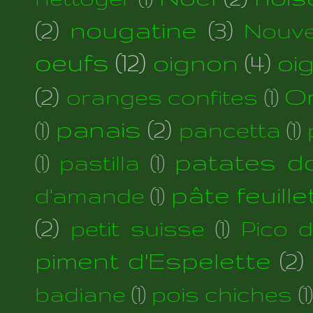
(2)
nougatine
(3)
Nouve
oeufs
(12)
oignon
(4)
oi
(2)
Or
oranges confites
(1)
panais
(2)
(1)
pancetta
(1)
patates d
(1)
pastilla
(1)
pâte feuill
d'amande
(1)
(2)
petit suisse
(1)
Pico 
piment d'Espelette
(2)
badiane
(1)
pois chiches
(1)