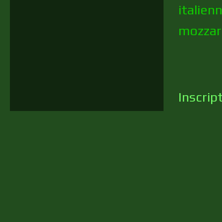
italien
mozzar
Inscrip