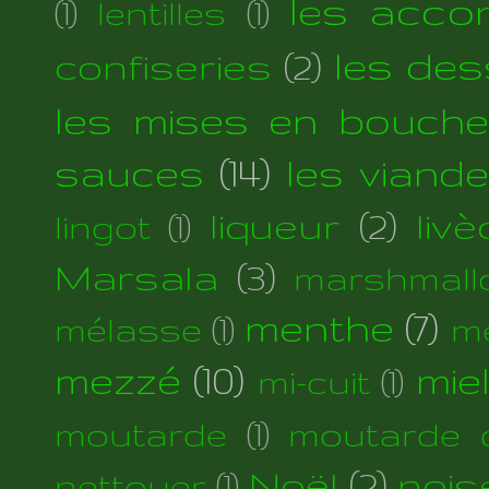
les acc
(1)
lentilles
(1)
les des
confiseries
(2)
les mises en bouche
sauces
(14)
les viand
liqueur
(2)
liv
lingot
(1)
Marsala
(3)
marshmall
menthe
(7)
mélasse
(1)
m
mezzé
(10)
mie
mi-cuit
(1)
moutarde
(1)
moutarde d
Noël
(2)
nois
nettoyer
(1)