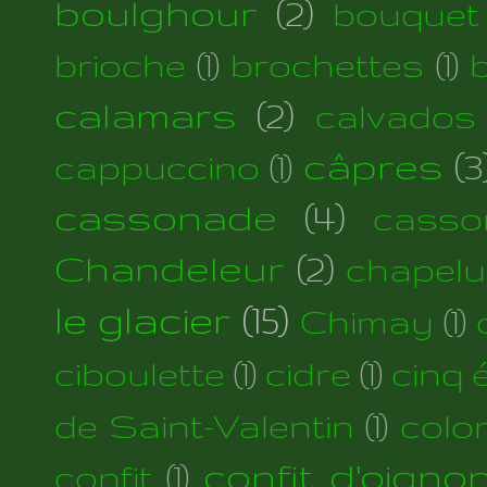
boulghour
(2)
bouquet
brioche
(1)
brochettes
(1)
calamars
(2)
calvados
câpres
(3
cappuccino
(1)
cassonade
(4)
casso
Chandeleur
(2)
chapelu
le glacier
(15)
Chimay
(1)
ciboulette
(1)
cidre
(1)
cinq 
de Saint-Valentin
(1)
colo
confit d'oigno
confit
(1)