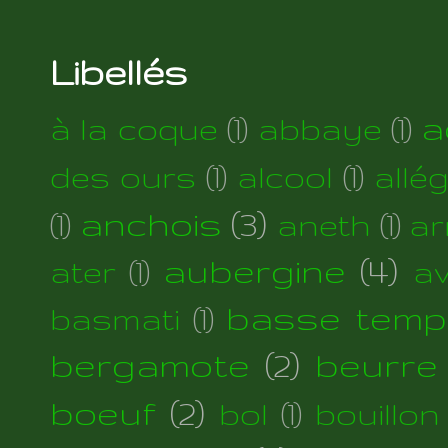
Libellés
a
à la coque
(1)
abbaye
(1)
des ours
(1)
alcool
(1)
allé
anchois
(3)
(1)
aneth
(1)
ar
aubergine
(4)
ater
(1)
a
basse temp
basmati
(1)
bergamote
(2)
beurre
boeuf
(2)
bol
(1)
bouillon