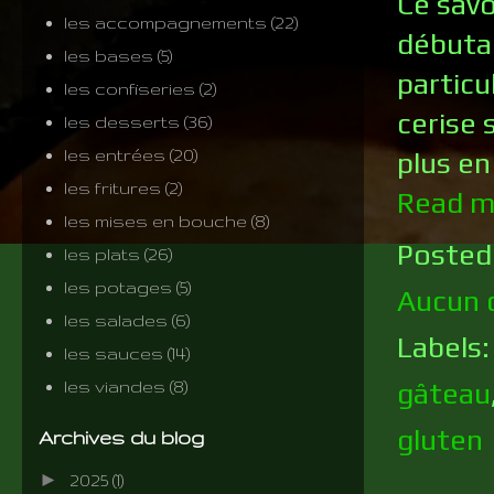
Ce savo
les accompagnements
(22)
débutan
les bases
(5)
particu
les confiseries
(2)
cerise 
les desserts
(36)
les entrées
(20)
plus en
les fritures
(2)
Read m
les mises en bouche
(8)
Posted
les plats
(26)
les potages
(5)
Aucun 
les salades
(6)
Labels
les sauces
(14)
gâteau
les viandes
(8)
gluten
Archives du blog
►
2025
(1)