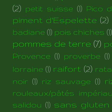
(2)
petit suisse
(1)
Pico 
piment d'Espelette
(2)
badiane
(1)
pois chiches
(1)
pommes de terre
(7)
p
Provence
(1)
proverbe
(1)
raifort
(2)
lorraine
(1)
rata
r
noir
(1)
riz sauvage
(1)
rouleaux/pâtés impéria
sans gluten
salidou
(1)