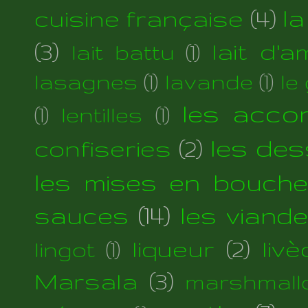
cuisine française
(4)
la
(3)
lait d'
lait battu
(1)
lasagnes
(1)
lavande
(1)
le
les acc
(1)
lentilles
(1)
les des
confiseries
(2)
les mises en bouche
sauces
(14)
les viand
liqueur
(2)
liv
lingot
(1)
Marsala
(3)
marshmall