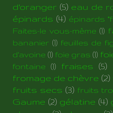
d'oranger
(5)
eau de r
épinards
(4)
épinards "fi
f
Faites-le vous-même
(1)
bananier
(1)
feuilles de fi
foi
d'avoine
(1)
foie gras
(1)
fraises
(5)
fontaine
(1)
fromage de chèvre
(2)
fruits secs
(3)
fruits tr
Gaume
(2)
gélatine
(4)