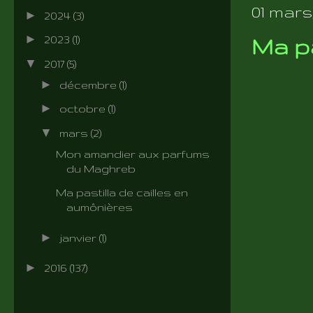
01 mars,
►
2024
(3)
►
2023
(1)
Ma pa
▼
2017
(5)
►
décembre
(1)
►
octobre
(1)
▼
mars
(2)
Mon amandier aux parfums
du Maghreb
Ma pastilla de cailles en
aumônières
►
janvier
(1)
►
2016
(137)