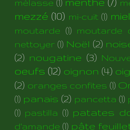
menthe
(7)
mélasse
(1)
m
mezzé
(10)
mie
mi-cuit
(1)
moutarde
(1)
moutarde d
Noël
(2)
nois
nettoyer
(1)
(2)
nougatine
(3)
Nouve
oeufs
(12)
oignon
(4)
oi
(2)
Or
oranges confites
(1)
panais
(2)
(1)
pancetta
(1)
patates d
(1)
pastilla
(1)
pâte feuill
d'amande
(1)