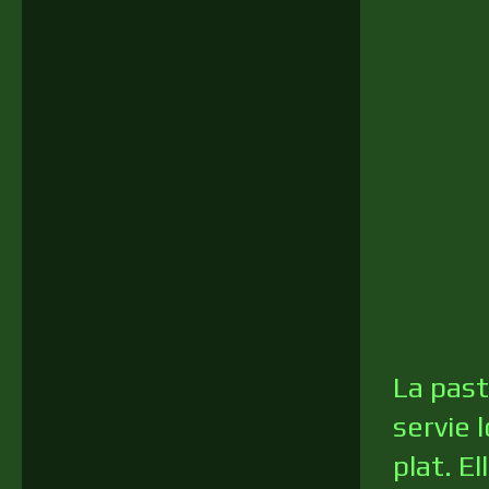
La past
servie 
plat. E