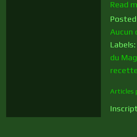
Read m
Posted
Aucun 
Labels
du Mag
recett
Articles 
Inscrip