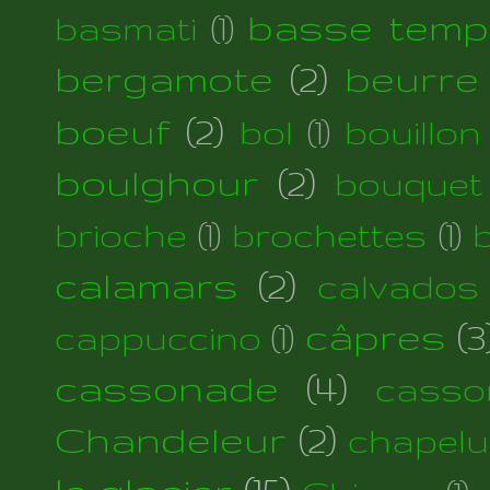
basse temp
basmati
(1)
bergamote
(2)
beurre
boeuf
(2)
bol
(1)
bouillon
boulghour
(2)
bouquet
brioche
(1)
brochettes
(1)
calamars
(2)
calvados
câpres
(3
cappuccino
(1)
cassonade
(4)
casso
Chandeleur
(2)
chapelu