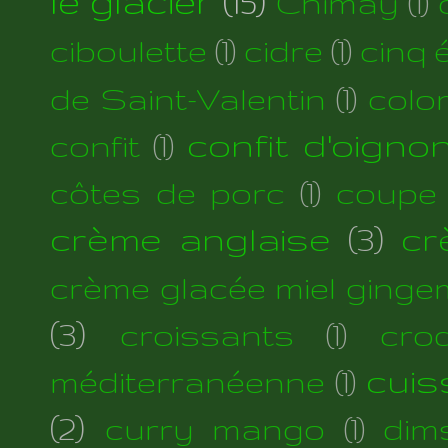
le glacier
(15)
Chimay
(1)
ciboulette
(1)
cidre
(1)
cinq 
de Saint-Valentin
(1)
colo
confit d'oigno
confit
(1)
côtes de porc
(1)
coupe
crème anglaise
(3)
cr
crème glacée miel ginge
(3)
croissants
(1)
cro
cuis
méditerranéenne
(1)
(2)
curry mango
(1)
dim