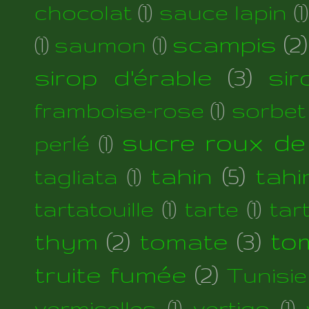
chocolat
(1)
sauce lapin
(1)
scampis
(2)
(1)
saumon
(1)
sirop d'érable
(3)
si
framboise-rose
(1)
sorbet
sucre roux de
perlé
(1)
tahin
(5)
tahi
tagliata
(1)
tartatouille
(1)
tarte
(1)
tar
thym
(2)
tomate
(3)
to
truite fumée
(2)
Tunisie
vermicelles
(1)
vertigo
(1)