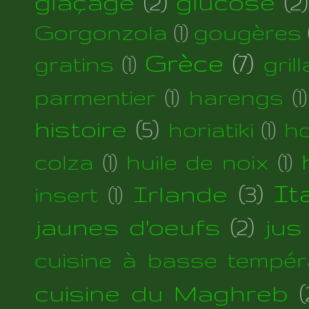
glaçage
(2)
glucose
(2)
Gorgonzola
(1)
gougères
Grèce
(7)
gratins
(1)
gril
parmentier
(1)
harengs
(1)
histoire
(5)
horiatiki
(1)
h
colza
(1)
huile de noix
(1)
Irlande
(3)
Ita
insert
(1)
jaunes d'oeufs
(2)
jus
cuisine à basse tempér
cuisine du Maghreb
(