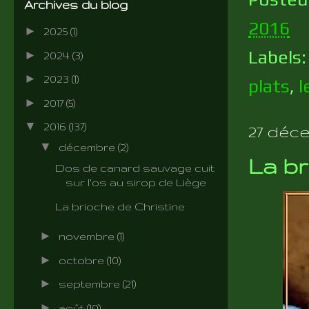
Archives du blog
2016
►
2025
(1)
Labels
►
2024
(3)
►
2023
(1)
plats
,
l
►
2017
(5)
▼
2016
(137)
27 déce
▼
décembre
(2)
La br
Dos de canard sauvage cuit
sur l'os au sirop de Liège
La brioche de Christine
►
novembre
(1)
►
octobre
(10)
►
septembre
(21)
►
août
(10)