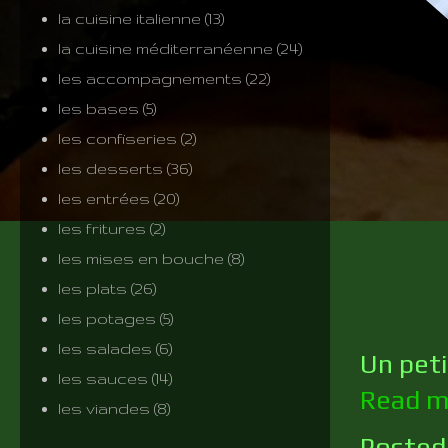
la cuisine italienne
(13)
la cuisine méditerranéenne
(24)
les accompagnements
(22)
les bases
(5)
les confiseries
(2)
les desserts
(36)
les entrées
(20)
les fritures
(2)
les mises en bouche
(8)
les plats
(26)
les potages
(5)
les salades
(6)
Un peti
les sauces
(14)
Read m
les viandes
(8)
Posted