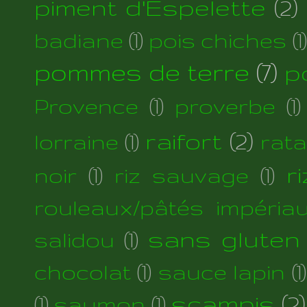
piment d'Espelette
(2)
badiane
(1)
pois chiches
(1)
pommes de terre
(7)
p
Provence
(1)
proverbe
(1)
raifort
(2)
lorraine
(1)
rata
r
noir
(1)
riz sauvage
(1)
rouleaux/pâtés impéria
sans gluten
salidou
(1)
chocolat
(1)
sauce lapin
(1)
scampis
(2)
(1)
saumon
(1)