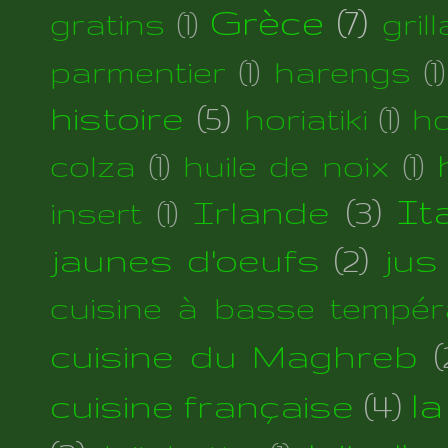
Grèce
(7)
gratins
(1)
gril
parmentier
(1)
harengs
(1)
histoire
(5)
horiatiki
(1)
h
colza
(1)
huile de noix
(1)
Irlande
(3)
Ita
insert
(1)
jaunes d'oeufs
(2)
jus
cuisine à basse tempér
cuisine du Maghreb
(
cuisine française
(4)
la