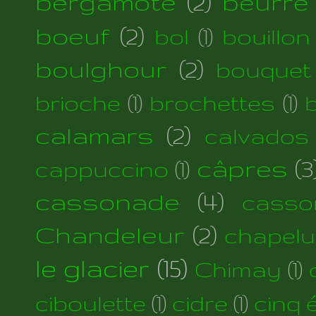
bergamote
(2)
beurre
boeuf
(2)
bol
(1)
bouillon
boulghour
(2)
bouquet
brioche
(1)
brochettes
(1)
calamars
(2)
calvados
câpres
(3
cappuccino
(1)
cassonade
(4)
casso
Chandeleur
(2)
chapelu
le glacier
(15)
Chimay
(1)
ciboulette
(1)
cidre
(1)
cinq 