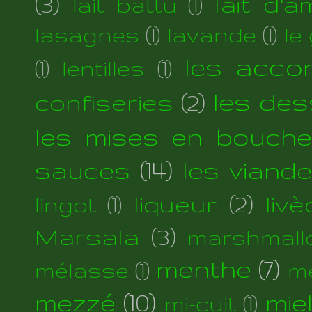
(3)
lait d'
lait battu
(1)
lasagnes
(1)
lavande
(1)
le
les acc
(1)
lentilles
(1)
les des
confiseries
(2)
les mises en bouche
sauces
(14)
les viand
liqueur
(2)
liv
lingot
(1)
Marsala
(3)
marshmall
menthe
(7)
mélasse
(1)
m
mezzé
(10)
mie
mi-cuit
(1)