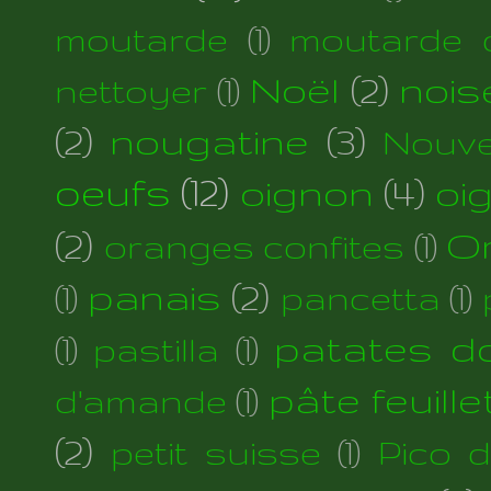
moutarde
(1)
moutarde d
Noël
(2)
nois
nettoyer
(1)
(2)
nougatine
(3)
Nouve
oeufs
(12)
oignon
(4)
oi
(2)
Or
oranges confites
(1)
panais
(2)
(1)
pancetta
(1)
patates d
(1)
pastilla
(1)
pâte feuill
d'amande
(1)
(2)
petit suisse
(1)
Pico 