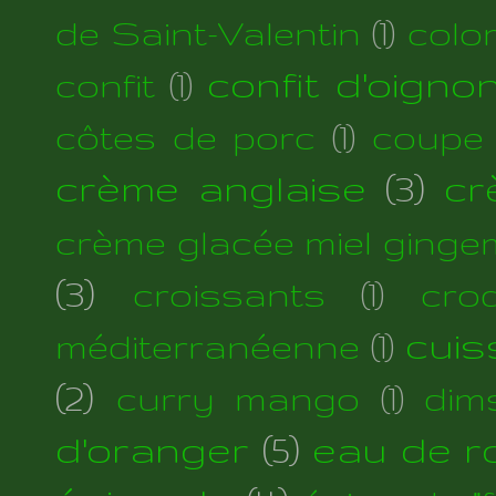
de Saint-Valentin
(1)
colo
confit d'oigno
confit
(1)
côtes de porc
(1)
coupe
crème anglaise
(3)
cr
crème glacée miel ginge
(3)
croissants
(1)
cro
cuis
méditerranéenne
(1)
(2)
curry mango
(1)
dim
d'oranger
(5)
eau de r