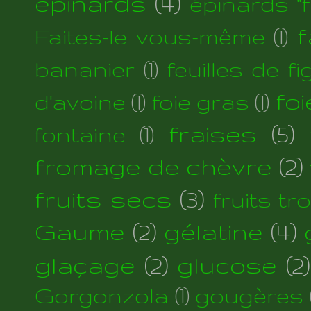
épinards
(4)
épinards "fi
f
Faites-le vous-même
(1)
bananier
(1)
feuilles de fi
foi
d'avoine
(1)
foie gras
(1)
fraises
(5)
fontaine
(1)
fromage de chèvre
(2)
fruits secs
(3)
fruits tr
Gaume
(2)
gélatine
(4)
glaçage
(2)
glucose
(2)
Gorgonzola
(1)
gougères