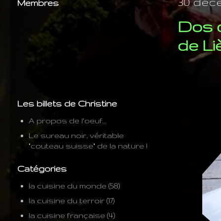
30 déce
Membres
Dos d
de Li
Les billets de Christine
A propos de l'oeuf...
Le sureau noir, véritable
"couteau suisse" de la nature !
Catégories
la cuisine du monde
(58)
la cuisine du terroir
(17)
la cuisine française
(4)