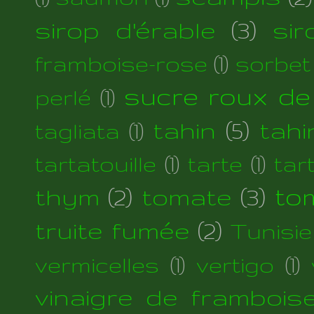
sirop d'érable
(3)
si
framboise-rose
(1)
sorbet
sucre roux de
perlé
(1)
tahin
(5)
tahi
tagliata
(1)
tartatouille
(1)
tarte
(1)
tar
thym
(2)
tomate
(3)
to
truite fumée
(2)
Tunisie
vermicelles
(1)
vertigo
(1)
vinaigre de frambois