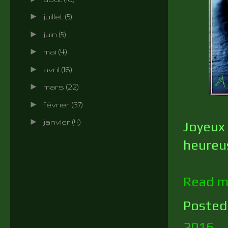
►
juillet
(5)
►
juin
(5)
►
mai
(4)
►
avril
(16)
►
mars
(22)
►
février
(37)
►
janvier
(4)
Joyeux 
heureu
Read m
Posted
2016