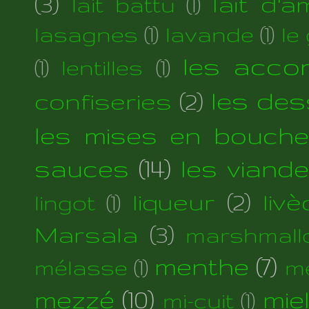
(3)
lait d'
lait battu
(1)
lasagnes
(1)
lavande
(1)
le
les acc
(1)
lentilles
(1)
les des
confiseries
(2)
les mises en bouche
sauces
(14)
les viand
liqueur
(2)
liv
lingot
(1)
Marsala
(3)
marshmall
menthe
(7)
mélasse
(1)
m
mezzé
(10)
mie
mi-cuit
(1)