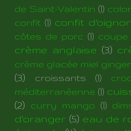
de Saint-Valentin
(1)
colo
confit d'oigno
confit
(1)
côtes de porc
(1)
coupe
crème anglaise
(3)
cr
crème glacée miel ginge
(3)
croissants
(1)
cro
cuis
méditerranéenne
(1)
(2)
curry mango
(1)
dim
d'oranger
(5)
eau de r