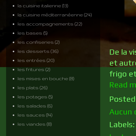
la cuisine italienne
(13)
la cuisine méditerranéenne
(24)
les accompagnements
(22)
les bases
(5)
les confiseries
(2)
De la v
les desserts
(36)
les entrées
(20)
et autr
les fritures
(2)
frigo e
les mises en bouche
(8)
Read m
les plats
(26)
les potages
(5)
Posted
les salades
(6)
Aucun 
les sauces
(14)
Labels
les viandes
(8)