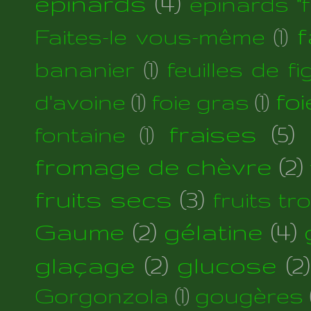
épinards
(4)
épinards "fi
f
Faites-le vous-même
(1)
bananier
(1)
feuilles de fi
foi
d'avoine
(1)
foie gras
(1)
fraises
(5)
fontaine
(1)
fromage de chèvre
(2)
fruits secs
(3)
fruits tr
Gaume
(2)
gélatine
(4)
glaçage
(2)
glucose
(2)
Gorgonzola
(1)
gougères