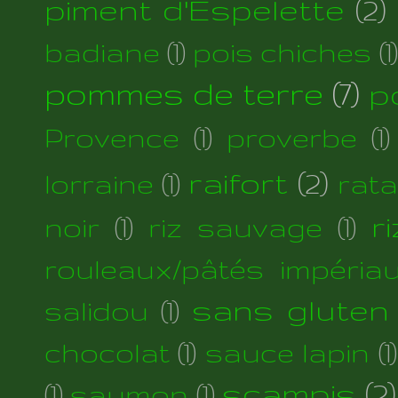
piment d'Espelette
(2)
badiane
(1)
pois chiches
(1)
pommes de terre
(7)
p
Provence
(1)
proverbe
(1)
raifort
(2)
lorraine
(1)
rata
r
noir
(1)
riz sauvage
(1)
rouleaux/pâtés impéria
sans gluten
salidou
(1)
chocolat
(1)
sauce lapin
(1)
scampis
(2)
(1)
saumon
(1)