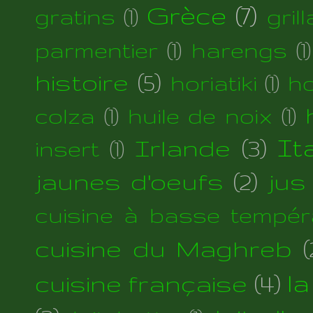
Grèce
(7)
gratins
(1)
gril
parmentier
(1)
harengs
(1)
histoire
(5)
horiatiki
(1)
h
colza
(1)
huile de noix
(1)
Irlande
(3)
Ita
insert
(1)
jaunes d'oeufs
(2)
jus
cuisine à basse tempér
cuisine du Maghreb
(
cuisine française
(4)
la