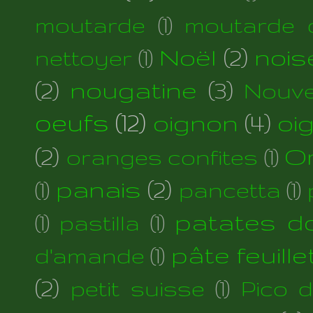
moutarde
(1)
moutarde d
Noël
(2)
nois
nettoyer
(1)
(2)
nougatine
(3)
Nouve
oeufs
(12)
oignon
(4)
oi
(2)
Or
oranges confites
(1)
panais
(2)
(1)
pancetta
(1)
patates d
(1)
pastilla
(1)
pâte feuill
d'amande
(1)
(2)
petit suisse
(1)
Pico 