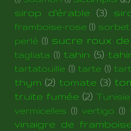
sirop d'érable
(3)
si
framboise-rose
(1)
sorbet
sucre roux de
perlé
(1)
tahin
(5)
tahi
tagliata
(1)
tartatouille
(1)
tarte
(1)
tar
thym
(2)
tomate
(3)
to
truite fumée
(2)
Tunisie
vermicelles
(1)
vertigo
(1)
vinaigre de frambois