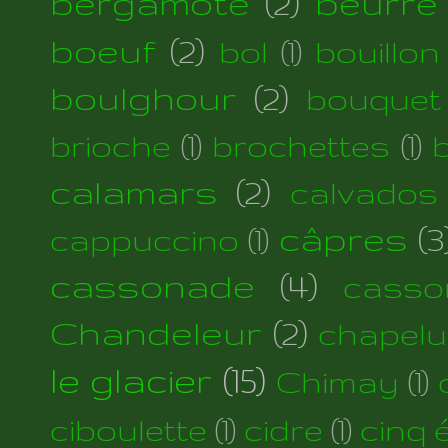
bergamote
(2)
beurre
boeuf
(2)
bol
(1)
bouillon
boulghour
(2)
bouquet
brioche
(1)
brochettes
(1)
calamars
(2)
calvados
câpres
(3
cappuccino
(1)
cassonade
(4)
casso
Chandeleur
(2)
chapelu
le glacier
(15)
Chimay
(1)
ciboulette
(1)
cidre
(1)
cinq 