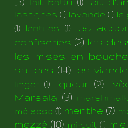
(3)
lait d'
lait battu
(1)
lasagnes
(1)
lavande
(1)
le
les acc
(1)
lentilles
(1)
les des
confiseries
(2)
les mises en bouche
sauces
(14)
les viand
liqueur
(2)
liv
lingot
(1)
Marsala
(3)
marshmall
menthe
(7)
mélasse
(1)
m
mezzé
(10)
mie
mi-cuit
(1)