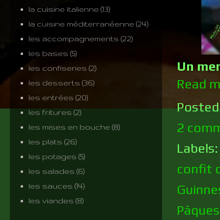
la cuisine italienne
(13)
la cuisine méditerranéenne
(24)
les accompagnements
(22)
les bases
(5)
Un men
les confiseries
(2)
Read m
les desserts
(36)
les entrées
(20)
Posted
les fritures
(2)
2 comm
les mises en bouche
(8)
les plats
(26)
Labels
les potages
(5)
confit 
les salades
(6)
les sauces
(14)
Guinne
les viandes
(8)
Pâques