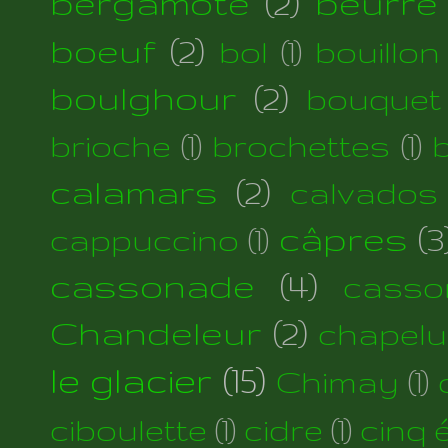
bergamote
(2)
beurre
boeuf
(2)
bol
(1)
bouillon
boulghour
(2)
bouquet
brioche
(1)
brochettes
(1)
calamars
(2)
calvados
câpres
(3
cappuccino
(1)
cassonade
(4)
casso
Chandeleur
(2)
chapelu
le glacier
(15)
Chimay
(1)
ciboulette
(1)
cidre
(1)
cinq 