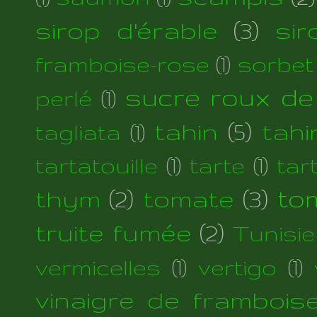
sirop d'érable
(3)
si
framboise-rose
(1)
sorbet
sucre roux de
perlé
(1)
tahin
(5)
tahi
tagliata
(1)
tartatouille
(1)
tarte
(1)
tar
thym
(2)
tomate
(3)
to
truite fumée
(2)
Tunisie
vermicelles
(1)
vertigo
(1)
vinaigre de frambois