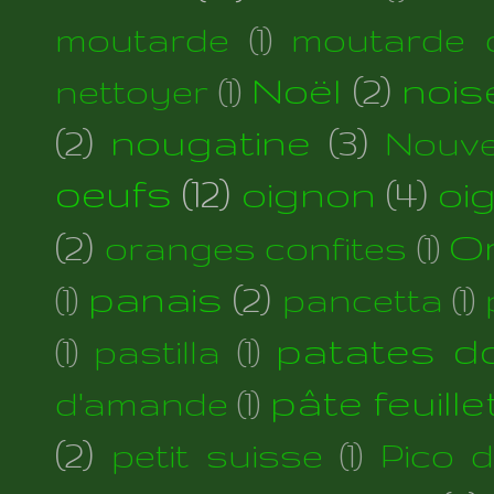
moutarde
(1)
moutarde d
Noël
(2)
nois
nettoyer
(1)
(2)
nougatine
(3)
Nouve
oeufs
(12)
oignon
(4)
oi
(2)
Or
oranges confites
(1)
panais
(2)
(1)
pancetta
(1)
patates d
(1)
pastilla
(1)
pâte feuill
d'amande
(1)
(2)
petit suisse
(1)
Pico 