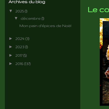
Archives du blog
Le co
▼
2025
(1)
▼
décembre
(1)
Mon pain d'épices de Noël
►
2024
(3)
►
2023
(1)
►
2017
(5)
►
2016
(137)