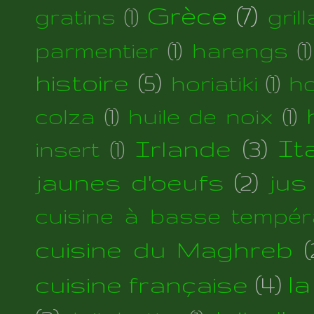
Grèce
(7)
gratins
(1)
gril
parmentier
(1)
harengs
(1)
histoire
(5)
horiatiki
(1)
h
colza
(1)
huile de noix
(1)
Irlande
(3)
Ita
insert
(1)
jaunes d'oeufs
(2)
jus
cuisine à basse tempér
cuisine du Maghreb
(
cuisine française
(4)
la