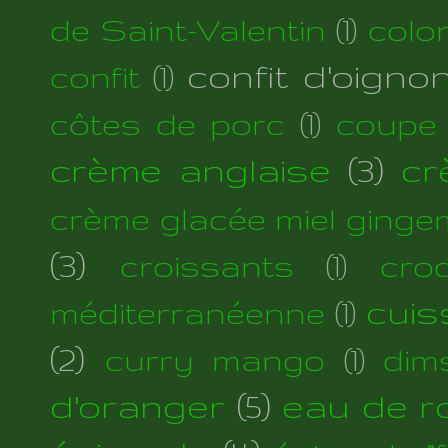
de Saint-Valentin
(1)
colo
confit d'oigno
confit
(1)
côtes de porc
(1)
coupe
crème anglaise
(3)
cr
crème glacée miel ginge
(3)
croissants
(1)
cro
cuis
méditerranéenne
(1)
(2)
curry mango
(1)
dim
d'oranger
(5)
eau de r