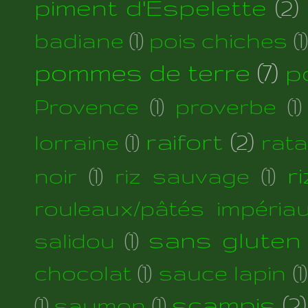
piment d'Espelette
(2)
badiane
(1)
pois chiches
(1)
pommes de terre
(7)
p
Provence
(1)
proverbe
(1)
raifort
(2)
lorraine
(1)
rata
r
noir
(1)
riz sauvage
(1)
rouleaux/pâtés impéria
sans gluten
salidou
(1)
chocolat
(1)
sauce lapin
(1)
scampis
(2)
(1)
saumon
(1)