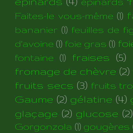
épinards
(4)
épinards "fi
f
Faites-le vous-même
(1)
bananier
(1)
feuilles de fi
foi
d'avoine
(1)
foie gras
(1)
fraises
(5)
fontaine
(1)
fromage de chèvre
(2)
fruits secs
(3)
fruits tr
Gaume
(2)
gélatine
(4)
glaçage
(2)
glucose
(2)
Gorgonzola
(1)
gougères