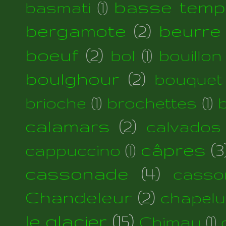
basse temp
basmati
(1)
bergamote
(2)
beurre
boeuf
(2)
bol
(1)
bouillon
boulghour
(2)
bouquet
brioche
(1)
brochettes
(1)
calamars
(2)
calvados
câpres
(3
cappuccino
(1)
cassonade
(4)
casso
Chandeleur
(2)
chapelu
le glacier
(15)
Chimay
(1)