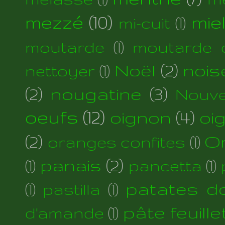
mezzé
(10)
mie
mi-cuit
(1)
moutarde
(1)
moutarde d
Noël
(2)
nois
nettoyer
(1)
(2)
nougatine
(3)
Nouve
oeufs
(12)
oignon
(4)
oi
(2)
Or
oranges confites
(1)
panais
(2)
(1)
pancetta
(1)
patates d
(1)
pastilla
(1)
pâte feuill
d'amande
(1)