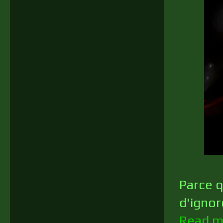
Parce q
d'igno
Read m