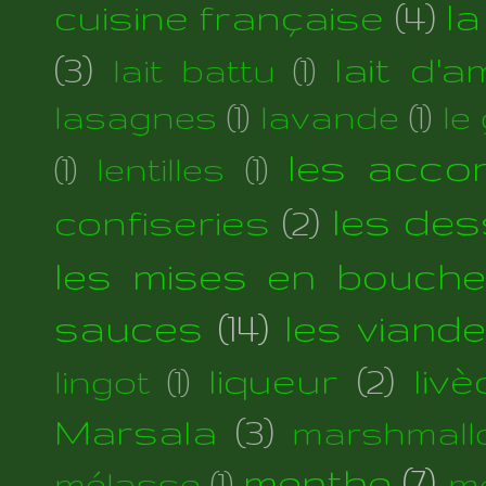
cuisine française
(4)
la
(3)
lait d'
lait battu
(1)
lasagnes
(1)
lavande
(1)
le
les acc
(1)
lentilles
(1)
les des
confiseries
(2)
les mises en bouche
sauces
(14)
les viand
liqueur
(2)
liv
lingot
(1)
Marsala
(3)
marshmall
menthe
(7)
mélasse
(1)
m