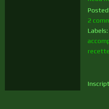
Posted
2 comm
Labels
accom
recett
Inscrip