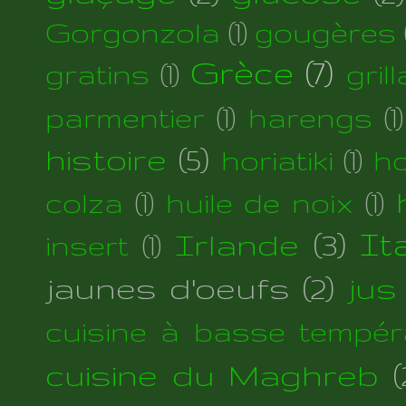
Gorgonzola
(1)
gougères
Grèce
(7)
gratins
(1)
gril
parmentier
(1)
harengs
(1)
histoire
(5)
horiatiki
(1)
h
colza
(1)
huile de noix
(1)
Irlande
(3)
Ita
insert
(1)
jaunes d'oeufs
(2)
jus
cuisine à basse tempér
cuisine du Maghreb
(