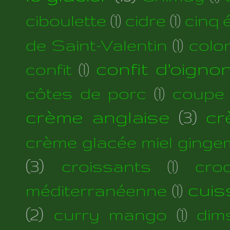
ciboulette
(1)
cidre
(1)
cinq 
de Saint-Valentin
(1)
colo
confit d'oigno
confit
(1)
côtes de porc
(1)
coupe
crème anglaise
(3)
cr
crème glacée miel ginge
(3)
croissants
(1)
cro
cuis
méditerranéenne
(1)
(2)
curry mango
(1)
dim