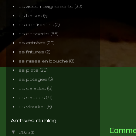
les accompagnements
(22)
les bases
(5)
les confiseries
(2)
les desserts
(36)
les entrées
(20)
les fritures
(2)
les mises en bouche
(8)
les plats
(26)
les potages
(5)
les salades
(6)
les sauces
(14)
les viandes
(8)
Archives du blog
Comme c
▼
2025
(1)