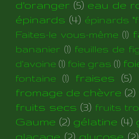
d'oranger
(5)
eau de r
épinards
(4)
épinards "fi
f
Faites-le vous-même
(1)
bananier
(1)
feuilles de fi
foi
d'avoine
(1)
foie gras
(1)
fraises
(5)
fontaine
(1)
fromage de chèvre
(2)
fruits secs
(3)
fruits tr
Gaume
(2)
gélatine
(4)
glaçage
(2)
glucose
(2)