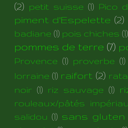
(2)
petit suisse
(1)
Pico 
piment d'Espelette
(2)
badiane
(1)
pois chiches
(1)
pommes de terre
(7)
p
Provence
(1)
proverbe
(1)
raifort
(2)
lorraine
(1)
rata
r
noir
(1)
riz sauvage
(1)
rouleaux/pâtés impéria
sans gluten
salidou
(1)