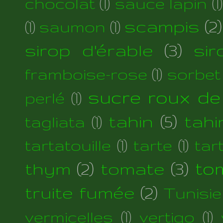
chocolat
(1)
sauce lapin
(1)
scampis
(2)
(1)
saumon
(1)
sirop d'érable
(3)
si
framboise-rose
(1)
sorbet
sucre roux de
perlé
(1)
tahin
(5)
tahi
tagliata
(1)
tartatouille
(1)
tarte
(1)
tar
thym
(2)
tomate
(3)
to
truite fumée
(2)
Tunisie
vermicelles
(1)
vertigo
(1)