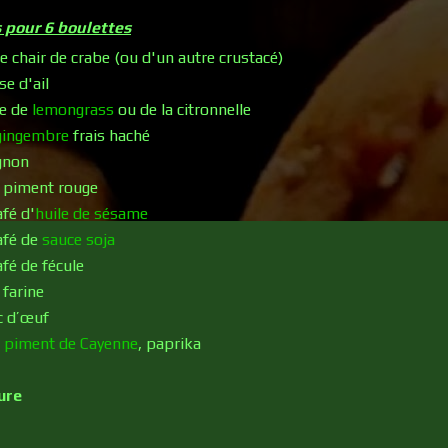
 pour 6 boulettes
e chair de crabe (ou d'un autre crustacé)
se d'ail
ge de
lemongrass
ou de la citronnelle
gingembre
frais haché
gnon
t piment rouge
afé d'
huile de sésame
café de
sauce soja
afé de fécule
 farine
c d’œuf
,
piment de Cayenne
, paprika
ure