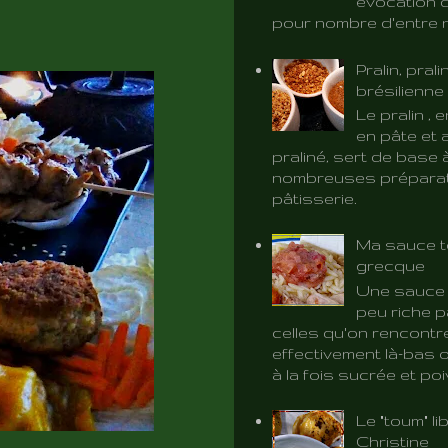
évocation d
pour nombre d'entre 
Pralin, prali
brésilienne
Le pralin ,
en pâte et 
praliné, sert de base 
nombreuses préparat
pâtisserie.
Ma sauce t
grecque
Une sauce 
peu riche p
celles qu'on rencontr
effectivement là-bas o
à la fois sucrée et poiv
Le "toum" l
Christine