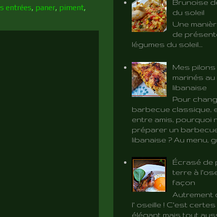
Brunoise d
es entrées
,
paner
,
piment
,
du soleil
Une manièr
de présent
légumes du soleil…
Mes pilons
marinés au 
libanaise
Pour chang
barbecue classique, e
entre amis, pourquoi 
préparer un barbecue
libanaise ? Au menu, gri
Écrasé de
terre à l'ose
façon
Autrement d
l' oseille ! C'est certe
élégant mais tout aus