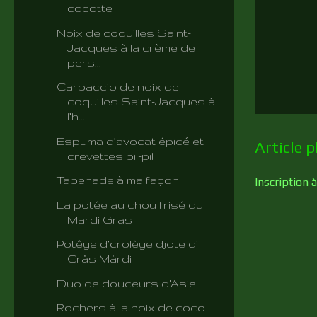
cocotte
Noix de coquilles Saint-
Jacques à la crème de
pers...
Carpaccio de noix de
coquilles Saint-Jacques à
l’h...
Espuma d’avocat épicé et
Article p
crevettes pil-pil
Tapenade à ma façon
Inscription à
La potée au chou frisé du
Mardi Gras
Potêye d’crolèye djote di
Crås Mårdi
Duo de douceurs d'Asie
Rochers à la noix de coco