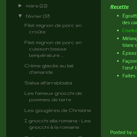
►
mars
(22)
Recette
▼
Égoutt
février
(37)
des car
Filet mignon de porc en
Cisele
croûte
Mélange
Filet mignon de porc en
blanc 
cuisson basse
Épicez
température ...
Façonn
Crème glacée au lait
l’œuf 
d'amande
Faites 
Salsa all'arrabbiata
Les fameux gnocchi de
pommes de terre
Les gougères de Christine
I gnocchi alla romana - Les
gnocchi à la romaine
Posted by
w