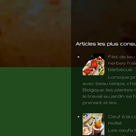
Articles les plus cons
Filet de lie
herbes fra
barbecue
Lorsque pr
avec beau temps, cho
Belgique, les plantes 
le travail au jardin se f
prenant et les...
Oeuf à la c
mollet
Les oeufs 