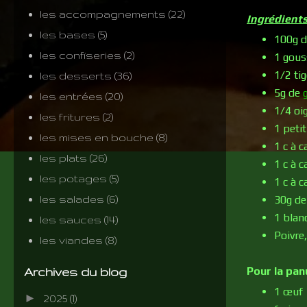
les accompagnements
(22)
Ingrédients
les bases
(5)
100g d
les confiseries
(2)
1 gous
1/2 ti
les desserts
(36)
5g de
les entrées
(20)
1/4 oi
les fritures
(2)
1 peti
les mises en bouche
(8)
1 c à c
les plats
(26)
1 c à 
les potages
(5)
1 c à c
les salades
(6)
30g de
1 blan
les sauces
(14)
Poivre
les viandes
(8)
Pour la pan
Archives du blog
1 œuf
►
2025
(1)