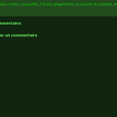
sie
,
crabe
,
croquette
,
friture
,
gingembre
,
la cuisine du monde
,
l
mmentaire:
rer un commentaire