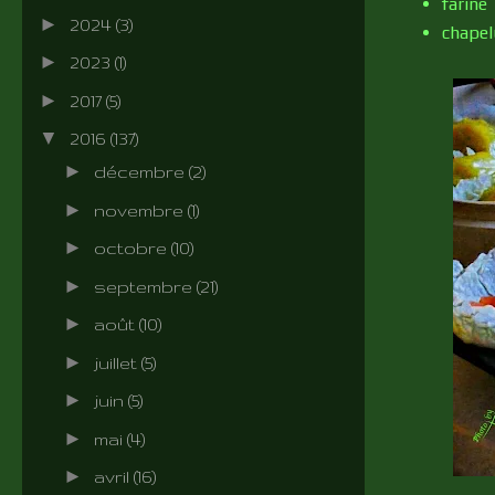
farine
►
2024
(3)
chapel
►
2023
(1)
►
2017
(5)
▼
2016
(137)
►
décembre
(2)
►
novembre
(1)
►
octobre
(10)
►
septembre
(21)
►
août
(10)
►
juillet
(5)
►
juin
(5)
►
mai
(4)
►
avril
(16)