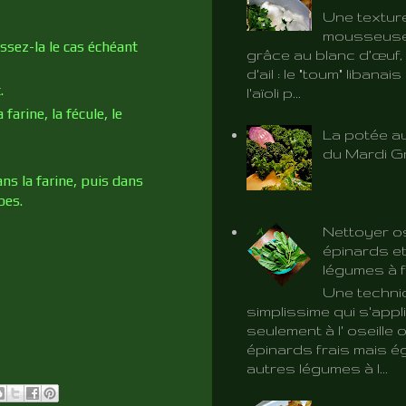
Une textur
mousseuse 
assez-la le cas échéant
grâce au blanc d’œuf, 
d'ail : le "toum" libanai
.
l'aïoli p...
farine, la fécule, le
La potée au
du Mardi G
ns la farine, puis dans
pes.
Nettoyer os
épinards et
légumes à f
Une techni
simplissime qui s'app
seulement à l' oseille 
épinards frais mais é
autres légumes à l...