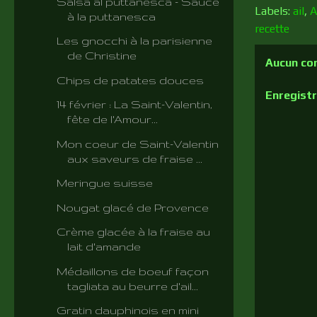
Salsa al puttanesca - Sauce
Labels:
ail
,
A
à la puttanesca
recette
Les gnocchi à la parisienne
de Christine
Aucun co
Chips de patates douces
Enregist
14 février : La Saint-Valentin,
fête de l'Amour...
Mon coeur de Saint-Valentin
aux saveurs de fraise ...
Meringue suisse
Nougat glacé de Provence
Crème glacée à la fraise au
lait d'amande
Médaillons de boeuf façon
tagliata au beurre d'ail...
Gratin dauphinois en mini