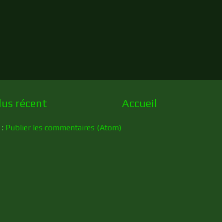
lus récent
Accueil
 :
Publier les commentaires (Atom)