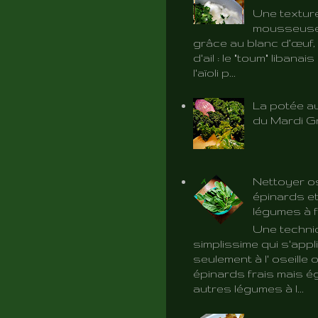
Une textur
mousseuse 
grâce au blanc d’œuf, 
d'ail : le "toum" libanai
l'aïoli p...
La potée au
du Mardi G
Nettoyer os
épinards et
légumes à f
Une techni
simplissime qui s'app
seulement à l' oseille 
épinards frais mais é
autres légumes à l...