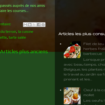
s passés auprès de nos amis
faire les courses…
ntaire:
 du terroir
,
la cuisine
Articles les plus cons
cette
,
tarte salée
Filet de lie
herbes fra
Articles plus anciens
barbecue
Lorsque pr
avec beau temps, cho
Belgique, les plantes 
le travail au jardin se f
prenant et les...
Oeuf à la c
mollet
Les oeufs 