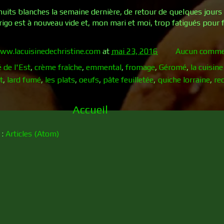
uits blanches la semaine dernière, de retour de quelques jour
 frigo est à nouveau vide et, mon mari et moi, trop fatigués pour 
ww.lacuisinedechristine.com
at
mai 23, 2016
Aucun comme
 de l'Est
,
crème fraîche
,
emmental
,
fromage
,
Géromé
,
la cuisine
it
,
lard fumé
,
les plats
,
oeufs
,
pâte feuilletée
,
quiche lorraine
,
re
Accueil
 :
Articles (Atom)