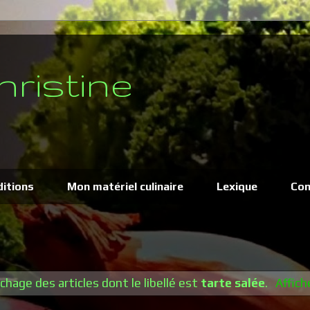
hristine
ditions
Mon matériel culinaire
Lexique
Con
ichage des articles dont le libellé est
tarte salée
.
Affich