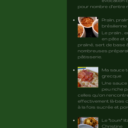
évocation d
pour nombre d'entre 
Pralin, prali
brésilienne
Le pralin ,
en pâte et 
praliné, sert de base 
nombreuses préparat
pâtisserie.
Ma sauce t
grecque
Une sauce 
peu riche p
celles qu'on rencontr
effectivement là-bas o
à la fois sucrée et poiv
Le "toum" l
Christine