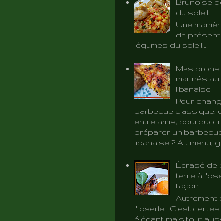
Brunoise d
du soleil
Une manièr
de présent
légumes du soleil…
Mes pilons
marinés au 
libanaise
Pour chang
barbecue classique, e
entre amis, pourquoi 
préparer un barbecue
libanaise ? Au menu, gri
Écrasé de
terre à l'ose
façon
Autrement d
l' oseille ! C'est certe
élégant mais tout aus