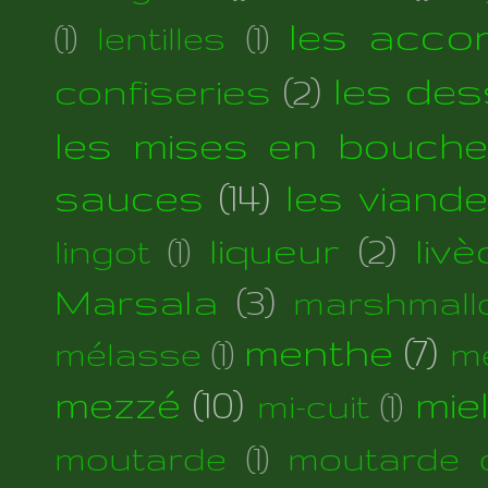
les acc
(1)
lentilles
(1)
les des
confiseries
(2)
les mises en bouche
sauces
(14)
les viand
liqueur
(2)
liv
lingot
(1)
Marsala
(3)
marshmall
menthe
(7)
mélasse
(1)
m
mezzé
(10)
mie
mi-cuit
(1)
moutarde
(1)
moutarde d