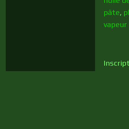
huile 
pâte
,
p
vapeur
Inscrip