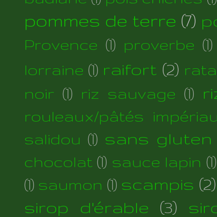
pommes de terre
(7)
p
Provence
(1)
proverbe
(1)
raifort
(2)
lorraine
(1)
rata
r
noir
(1)
riz sauvage
(1)
rouleaux/pâtés impéria
sans gluten
salidou
(1)
chocolat
(1)
sauce lapin
(1)
scampis
(2)
(1)
saumon
(1)
sirop d'érable
(3)
si