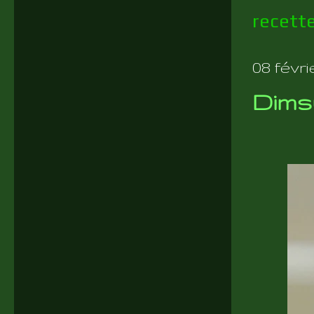
recett
08 févri
Dimsu