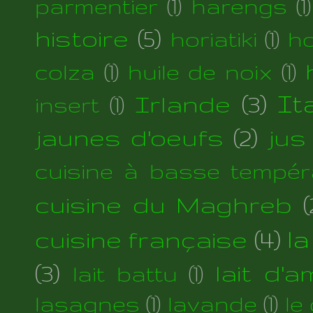
parmentier
(1)
harengs
(1)
histoire
(5)
horiatiki
(1)
h
colza
(1)
huile de noix
(1)
Irlande
(3)
Ita
insert
(1)
jaunes d'oeufs
(2)
jus
cuisine à basse tempér
cuisine du Maghreb
(
cuisine française
(4)
la
(3)
lait d'
lait battu
(1)
lasagnes
(1)
lavande
(1)
le