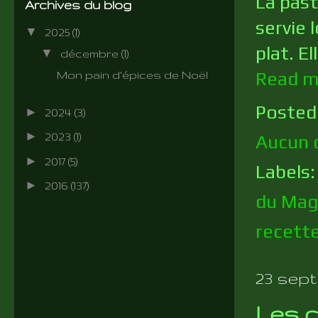
La past
Archives du blog
servie 
▼
2025
(1)
plat. E
▼
décembre
(1)
Read m
Mon pain d'épices de Noël
Posted
►
2024
(3)
►
Aucun 
2023
(1)
►
2017
(5)
Labels
►
2016
(137)
du Mag
recett
23 sept
Les c