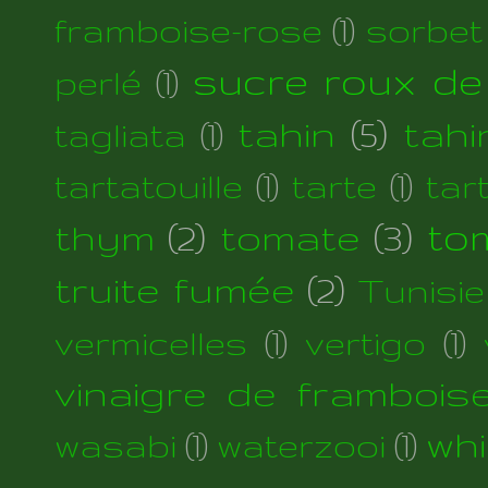
framboise-rose
(1)
sorbet
sucre roux de
perlé
(1)
tahin
(5)
tahi
tagliata
(1)
tartatouille
(1)
tarte
(1)
tar
thym
(2)
tomate
(3)
to
truite fumée
(2)
Tunisie
vermicelles
(1)
vertigo
(1)
vinaigre de frambois
wh
wasabi
(1)
waterzooi
(1)