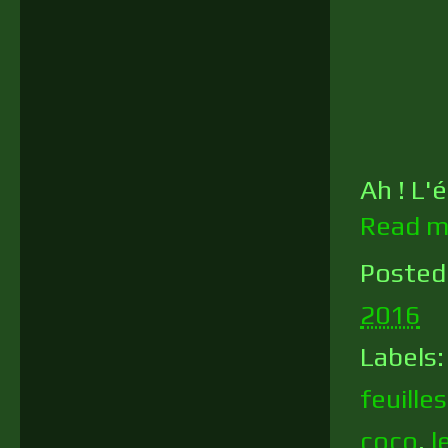
Ah ! L'é
Read m
Posted
2016
Labels
feuille
coco
,
l