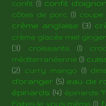
confit d'oigno
confit
(1)
côtes de porc
(1)
coupe
crème anglaise
(3)
cr
crème glacée miel ginge
(3)
croissants
(1)
cro
cuis
méditerranéenne
(1)
(2)
curry mango
(1)
dim
d'oranger
(5)
eau de r
épinards
(4)
épinards "fi
f
Faites-le vous-même
(1)