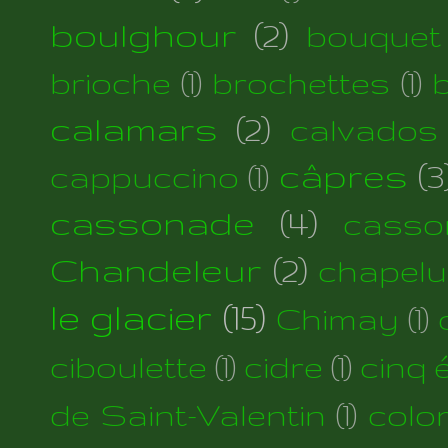
boulghour
(2)
bouquet
brioche
(1)
brochettes
(1)
calamars
(2)
calvados
câpres
(3
cappuccino
(1)
cassonade
(4)
casso
Chandeleur
(2)
chapelu
le glacier
(15)
Chimay
(1)
ciboulette
(1)
cidre
(1)
cinq 
de Saint-Valentin
(1)
colo