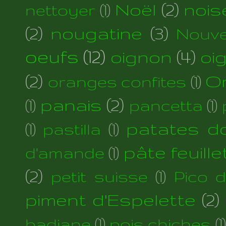
Noël
(2)
nois
nettoyer
(1)
(2)
nougatine
(3)
Nouve
oeufs
(12)
oignon
(4)
oi
(2)
Or
oranges confites
(1)
panais
(2)
(1)
pancetta
(1)
patates d
(1)
pastilla
(1)
pâte feuill
d'amande
(1)
(2)
petit suisse
(1)
Pico 
piment d'Espelette
(2)
badiane
(1)
pois chiches
(1)