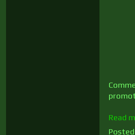
Comme j
promot
Read m
Posted