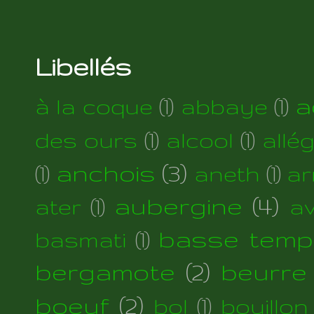
Libellés
a
à la coque
(1)
abbaye
(1)
des ours
(1)
alcool
(1)
allé
anchois
(3)
(1)
aneth
(1)
ar
aubergine
(4)
ater
(1)
a
basse temp
basmati
(1)
bergamote
(2)
beurre
boeuf
(2)
bol
(1)
bouillon