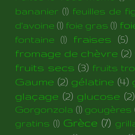
bananier
(1)
feuilles de fi
foi
d'avoine
(1)
foie gras
(1)
fraises
(5)
fontaine
(1)
fromage de chèvre
(2)
fruits secs
(3)
fruits tr
Gaume
(2)
gélatine
(4)
glaçage
(2)
glucose
(2)
Gorgonzola
(1)
gougères
Grèce
(7)
gratins
(1)
gril