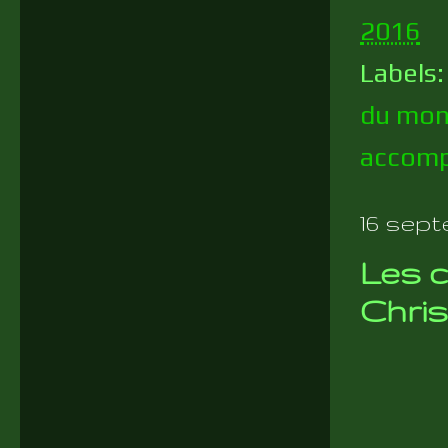
2016
Labels
du mo
accom
16 sept
Les c
Chris