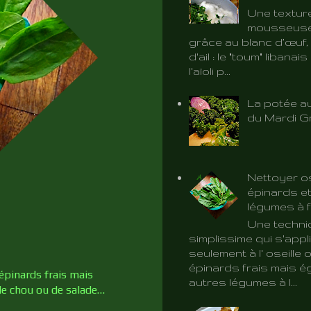
Une textur
mousseuse 
grâce au blanc d’œuf, 
d'ail : le "toum" libanai
l'aïoli p...
La potée au
du Mardi G
Nettoyer os
épinards et
légumes à f
Une techni
simplissime qui s'app
seulement à l' oseille 
épinards frais mais é
épinards frais mais
autres légumes à l...
 de chou ou de salade…