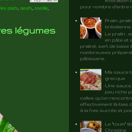
évocation d
pour nombre d'entre 
,
les plats
,
oeufs
,
oseille
,
Pralin, prali
brésilienne
tres légumes
Le pralin ,
en pâte et 
praliné, sert de base 
nombreuses préparat
pâtisserie.
Ma sauce t
grecque
Une sauce 
peu riche p
celles qu'on rencontr
effectivement là-bas o
à la fois sucrée et poiv
Le "toum" l
Christine