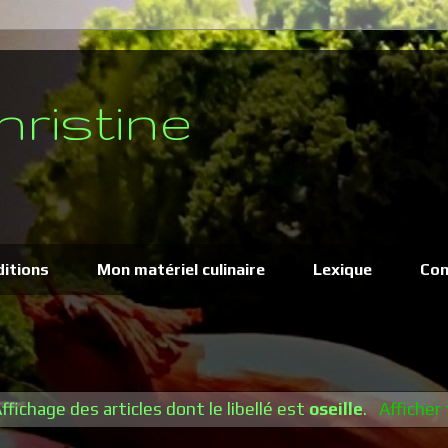
hristine
ditions
Mon matériel culinaire
Lexique
Con
ffichage des articles dont le libellé est
oseille
.
Afficher 