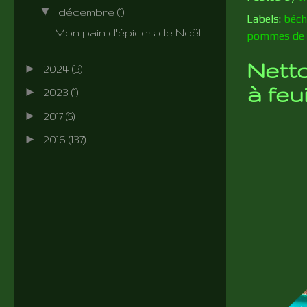
▼
décembre
(1)
Labels:
béch
Mon pain d'épices de Noël
pommes de 
Netto
►
2024
(3)
à feui
►
2023
(1)
►
2017
(5)
►
2016
(137)