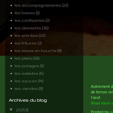
les accompagnements
(22)
les bases
(5)
les confiseries
(2)
les desserts
(36)
les entrées
(20)
les fritures
(2)
les mises en bouche
(8)
les plats
(26)
les potages
(5)
les salades
(6)
les sauces
(14)
Autrement di
les viandes
(8)
de terroir o
l’œuf.
Archives du blog
Read more »
▼
2025
(1)
Posted by
w