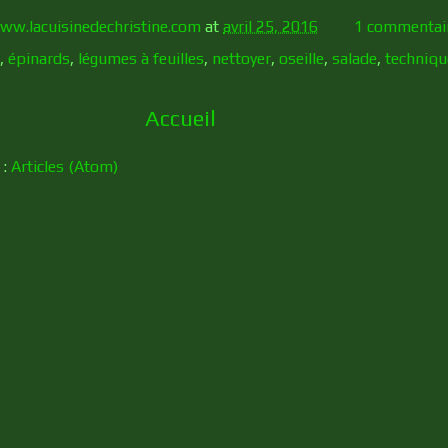
ww.lacuisinedechristine.com
at
avril 25, 2016
1 commentai
,
épinards
,
légumes à feuilles
,
nettoyer
,
oseille
,
salade
,
techniqu
Accueil
 :
Articles (Atom)