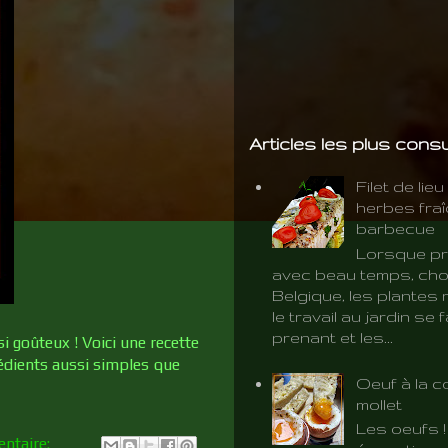
Articles les plus cons
Filet de lie
herbes fra
barbecue
Lorsque pr
avec beau temps, cho
Belgique, les plantes 
le travail au jardin se f
prenant et les...
i goûteux ! Voici une recette
rédients aussi simples que
Oeuf à la c
mollet
Les oeufs 
ntaire: