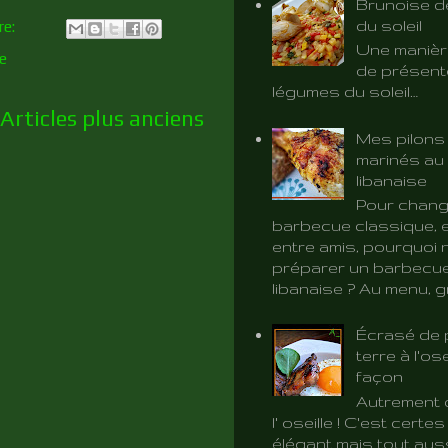
Brunoise d
du soleil
re:
Une manièr
e
de présent
légumes du soleil…
Articles plus anciens
Mes pilons
marinés au 
libanaise
Pour chang
barbecue classique, e
entre amis, pourquoi 
préparer un barbecue
libanaise ? Au menu, gri
Écrasé de
terre à l'ose
façon
Autrement d
l' oseille ! C'est certe
élégant mais tout aus