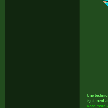
Une techniq
également au
Read more »