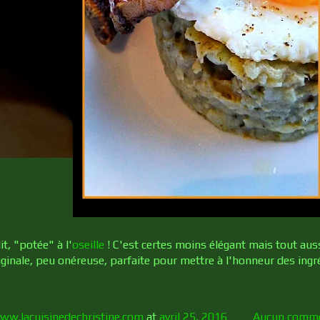
t, "potée" à l'
oseille
! C'est certes moins élégant mais tout auss
riginale, peu onéreuse, parfaite pour mettre à l'honneur des ing
ww.lacuisinedechristine.com
at
avril 25, 2016
Aucun comme