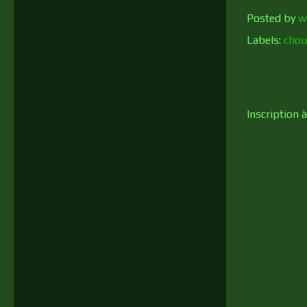
Posted by
w
Labels:
chou
Inscription à