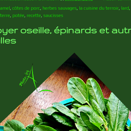
amel
,
côtes de porc
,
herbes sauvages
,
la cuisine du terroir
,
lard
terre
,
potée
,
recette
,
saucisses
yer oseille, épinards et au
lles