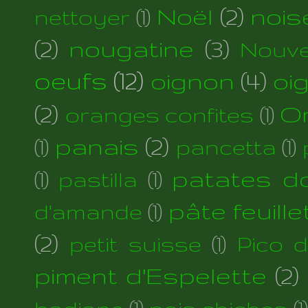
Noël
(2)
nois
nettoyer
(1)
(2)
nougatine
(3)
Nouve
oeufs
(12)
oignon
(4)
oi
(2)
Or
oranges confites
(1)
panais
(2)
(1)
pancetta
(1)
patates d
(1)
pastilla
(1)
pâte feuill
d'amande
(1)
(2)
petit suisse
(1)
Pico 
piment d'Espelette
(2)