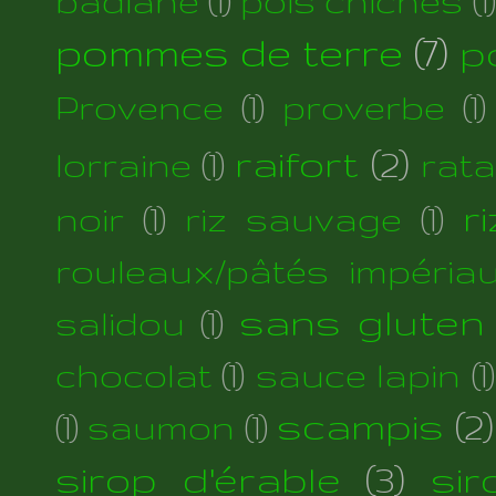
badiane
(1)
pois chiches
(1)
pommes de terre
(7)
p
Provence
(1)
proverbe
(1)
raifort
(2)
lorraine
(1)
rata
r
noir
(1)
riz sauvage
(1)
rouleaux/pâtés impéria
sans gluten
salidou
(1)
chocolat
(1)
sauce lapin
(1)
scampis
(2)
(1)
saumon
(1)
sirop d'érable
(3)
si