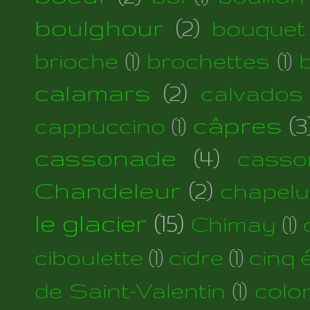
boulghour
(2)
bouquet
brioche
(1)
brochettes
(1)
calamars
(2)
calvados
câpres
(3
cappuccino
(1)
cassonade
(4)
casso
Chandeleur
(2)
chapelu
le glacier
(15)
Chimay
(1)
ciboulette
(1)
cidre
(1)
cinq 
de Saint-Valentin
(1)
colo