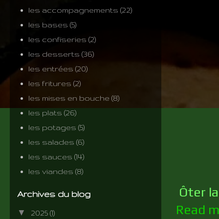
les accompagnements
(22)
les bases
(5)
les confiseries
(2)
les desserts
(36)
les entrées
(20)
les fritures
(2)
les mises en bouche
(8)
les plats
(26)
les potages
(5)
les salades
(6)
les sauces
(14)
les viandes
(8)
Ôter la
Archives du blog
Read m
▼
2025
(1)