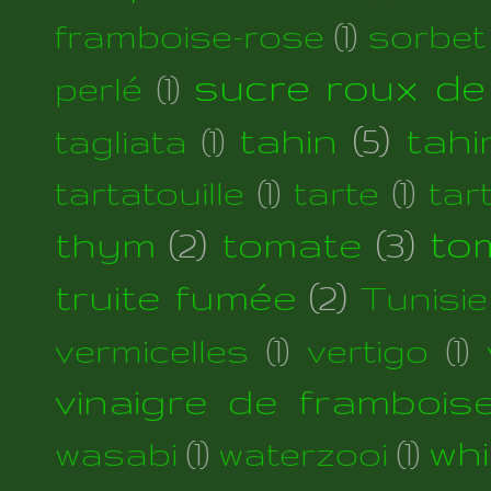
framboise-rose
(1)
sorbet
sucre roux de
perlé
(1)
tahin
(5)
tahi
tagliata
(1)
tartatouille
(1)
tarte
(1)
tar
thym
(2)
tomate
(3)
to
truite fumée
(2)
Tunisie
vermicelles
(1)
vertigo
(1)
vinaigre de frambois
wh
wasabi
(1)
waterzooi
(1)