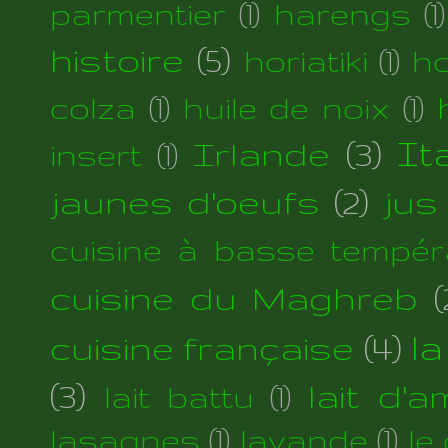
parmentier
(1)
harengs
(1)
histoire
(5)
horiatiki
(1)
h
colza
(1)
huile de noix
(1)
Irlande
(3)
Ita
insert
(1)
jaunes d'oeufs
(2)
jus
cuisine à basse tempér
cuisine du Maghreb
(
cuisine française
(4)
la
(3)
lait d'
lait battu
(1)
lasagnes
(1)
lavande
(1)
le