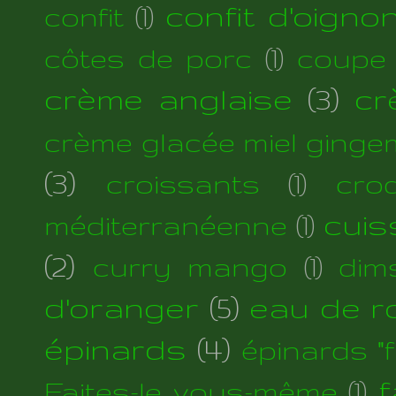
confit d'oigno
confit
(1)
côtes de porc
(1)
coupe
crème anglaise
(3)
cr
crème glacée miel ginge
(3)
croissants
(1)
cro
cuis
méditerranéenne
(1)
(2)
curry mango
(1)
dim
d'oranger
(5)
eau de r
épinards
(4)
épinards "fi
f
Faites-le vous-même
(1)