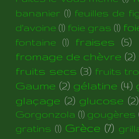
bananier
(1)
feuilles de fi
foi
d'avoine
(1)
foie gras
(1)
fraises
(5)
fontaine
(1)
fromage de chèvre
(2)
fruits secs
(3)
fruits tr
Gaume
(2)
gélatine
(4)
glaçage
(2)
glucose
(2)
Gorgonzola
(1)
gougères
Grèce
(7)
gratins
(1)
gril