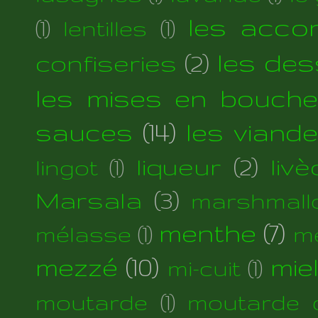
les acc
(1)
lentilles
(1)
les des
confiseries
(2)
les mises en bouche
sauces
(14)
les viand
liqueur
(2)
liv
lingot
(1)
Marsala
(3)
marshmall
menthe
(7)
mélasse
(1)
m
mezzé
(10)
mie
mi-cuit
(1)
moutarde
(1)
moutarde d