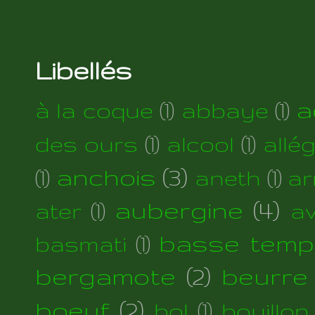
Libellés
a
à la coque
(1)
abbaye
(1)
des ours
(1)
alcool
(1)
allé
anchois
(3)
(1)
aneth
(1)
ar
aubergine
(4)
ater
(1)
a
basse temp
basmati
(1)
bergamote
(2)
beurre
boeuf
(2)
bol
(1)
bouillon