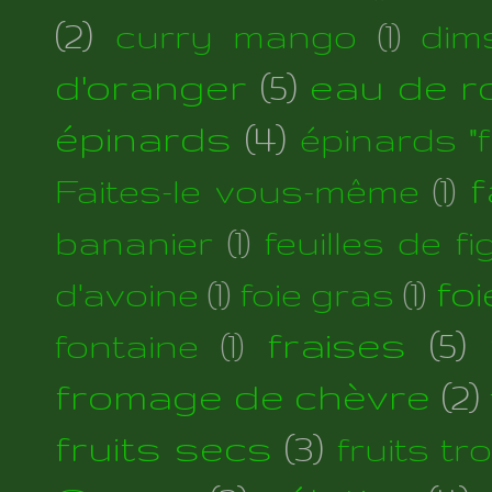
(2)
curry mango
(1)
dim
d'oranger
(5)
eau de r
épinards
(4)
épinards "fi
f
Faites-le vous-même
(1)
bananier
(1)
feuilles de fi
foi
d'avoine
(1)
foie gras
(1)
fraises
(5)
fontaine
(1)
fromage de chèvre
(2)
fruits secs
(3)
fruits tr