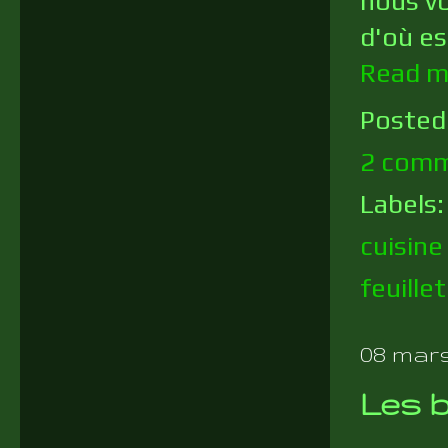
nous vo
d'où es
Read m
Posted
2 comm
Labels
cuisin
feuille
08 mars
Les b