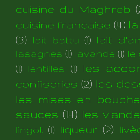
cuisine du Maghreb
(
cuisine française
(4)
la
(3)
lait d'
lait battu
(1)
lasagnes
(1)
lavande
(1)
le
les acc
(1)
lentilles
(1)
les des
confiseries
(2)
les mises en bouche
sauces
(14)
les viand
liqueur
(2)
liv
lingot
(1)