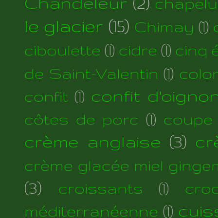
Chandeleur
(2)
chapelu
le glacier
(15)
Chimay
(1)
ciboulette
(1)
cidre
(1)
cinq 
de Saint-Valentin
(1)
colo
confit d'oigno
confit
(1)
côtes de porc
(1)
coupe
crème anglaise
(3)
cr
crème glacée miel ginge
(3)
croissants
(1)
cro
cuis
méditerranéenne
(1)