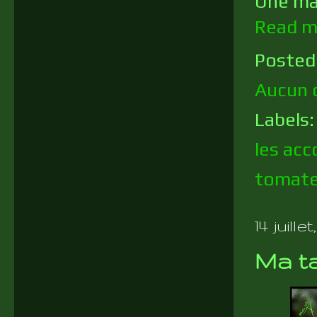
Une man
Read m
Posted
Aucun 
Labels
les ac
tomat
14 juillet
Ma ta