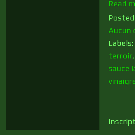
Read m
Posted
Aucun 
Labels
terroir
sauce l
vinaigr
Inscrip