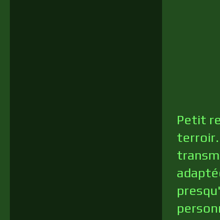
Petit r
terroir
transm
adaptée
presqu'
personn