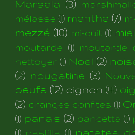
Marsala
(3)
marshmall
menthe
(7)
mélasse
(1)
m
mezzé
(10)
mie
mi-cuit
(1)
moutarde
(1)
moutarde d
Noël
(2)
nois
nettoyer
(1)
(2)
nougatine
(3)
Nouve
oeufs
(12)
oignon
(4)
oi
(2)
Or
oranges confites
(1)
panais
(2)
(1)
pancetta
(1)
patates d
(1)
pastilla
(1)