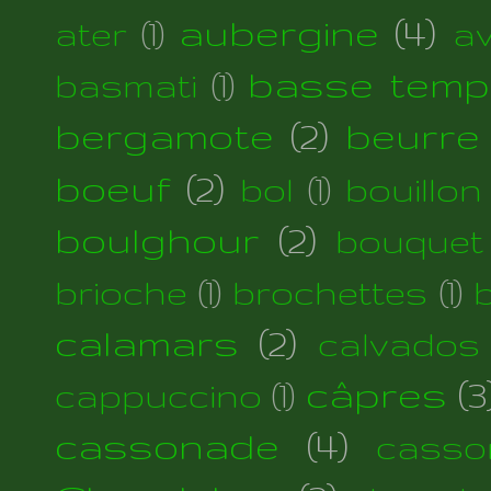
aubergine
(4)
ater
(1)
a
basse temp
basmati
(1)
bergamote
(2)
beurre
boeuf
(2)
bol
(1)
bouillon
boulghour
(2)
bouquet
brioche
(1)
brochettes
(1)
calamars
(2)
calvados
câpres
(3
cappuccino
(1)
cassonade
(4)
casso