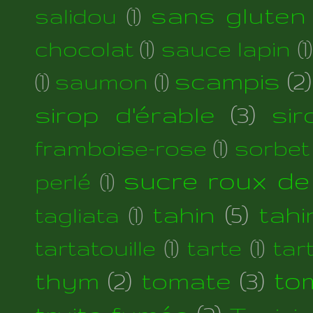
sans gluten
salidou
(1)
chocolat
(1)
sauce lapin
(1)
scampis
(2)
(1)
saumon
(1)
sirop d'érable
(3)
si
framboise-rose
(1)
sorbet
sucre roux de
perlé
(1)
tahin
(5)
tahi
tagliata
(1)
tartatouille
(1)
tarte
(1)
tar
thym
(2)
tomate
(3)
to