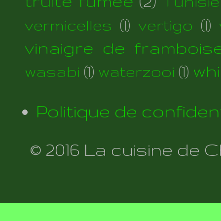
truite fumée
(2)
Tunisie
vermicelles
(1)
vertigo
(1)
vinaigre de frambois
wh
wasabi
(1)
waterzooi
(1)
Politique de confident
© 2016 La cuisine de 