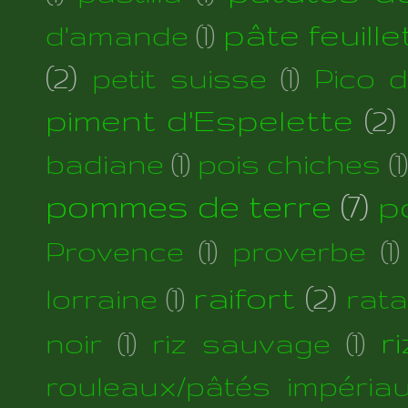
pâte feuill
d'amande
(1)
(2)
petit suisse
(1)
Pico 
piment d'Espelette
(2)
badiane
(1)
pois chiches
(1)
pommes de terre
(7)
p
Provence
(1)
proverbe
(1)
raifort
(2)
lorraine
(1)
rata
r
noir
(1)
riz sauvage
(1)
rouleaux/pâtés impéria