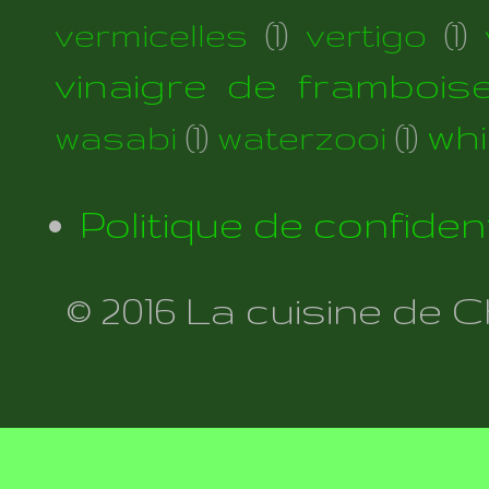
vermicelles
(1)
vertigo
(1)
vinaigre de frambois
wh
wasabi
(1)
waterzooi
(1)
Politique de confident
© 2016 La cuisine de 