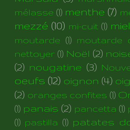
menthe
(7)
mélasse
(1)
m
mezzé
(10)
mie
mi-cuit
(1)
moutarde
(1)
moutarde d
Noël
(2)
nois
nettoyer
(1)
(2)
nougatine
(3)
Nouve
oeufs
(12)
oignon
(4)
oi
(2)
Or
oranges confites
(1)
panais
(2)
(1)
pancetta
(1)
patates d
(1)
pastilla
(1)