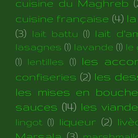
cuisine du Maghreb
(
cuisine française
(4)
la
(3)
lait d'
lait battu
(1)
lasagnes
(1)
lavande
(1)
le
les acc
(1)
lentilles
(1)
les des
confiseries
(2)
les mises en bouche
sauces
(14)
les viand
liqueur
(2)
liv
lingot
(1)
Marsala
(3)
marshmall