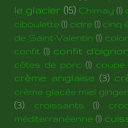
le glacier
(15)
Chimay
(1)
ciboulette
(1)
cidre
(1)
cinq 
de Saint-Valentin
(1)
colo
confit d'oigno
confit
(1)
côtes de porc
(1)
coupe
crème anglaise
(3)
cr
crème glacée miel ginge
(3)
croissants
(1)
cro
cuis
méditerranéenne
(1)