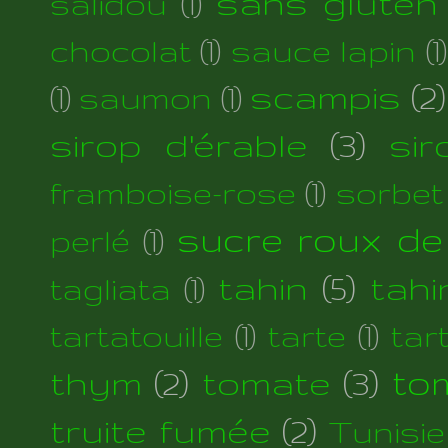
sans gluten
salidou
(1)
chocolat
(1)
sauce lapin
(1)
scampis
(2)
(1)
saumon
(1)
sirop d'érable
(3)
si
framboise-rose
(1)
sorbet
sucre roux de
perlé
(1)
tahin
(5)
tahi
tagliata
(1)
tartatouille
(1)
tarte
(1)
tar
thym
(2)
tomate
(3)
to
truite fumée
(2)
Tunisie