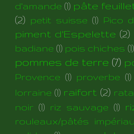
pâte feuill
d'amande
(1)
(2)
petit suisse
(1)
Pico 
piment d'Espelette
(2)
badiane
(1)
pois chiches
(1)
pommes de terre
(7)
p
Provence
(1)
proverbe
(1)
raifort
(2)
lorraine
(1)
rata
r
noir
(1)
riz sauvage
(1)
rouleaux/pâtés impéria