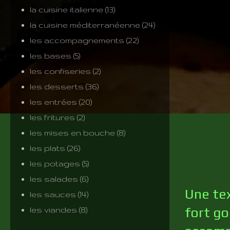
la cuisine italienne
(13)
la cuisine méditerranéenne
(24)
les accompagnements
(22)
les bases
(5)
les confiseries
(2)
les desserts
(36)
les entrées
(20)
les fritures
(2)
les mises en bouche
(8)
les plats
(26)
les potages
(5)
les salades
(6)
Une tex
les sauces
(14)
fort goû
les viandes
(8)