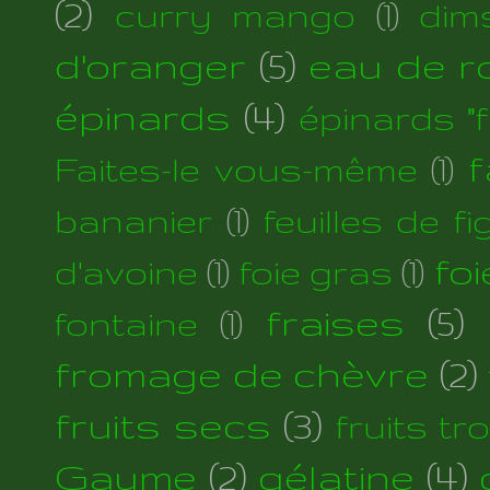
(2)
curry mango
(1)
dim
d'oranger
(5)
eau de r
épinards
(4)
épinards "fi
f
Faites-le vous-même
(1)
bananier
(1)
feuilles de fi
foi
d'avoine
(1)
foie gras
(1)
fraises
(5)
fontaine
(1)
fromage de chèvre
(2)
fruits secs
(3)
fruits tr
Gaume
(2)
gélatine
(4)