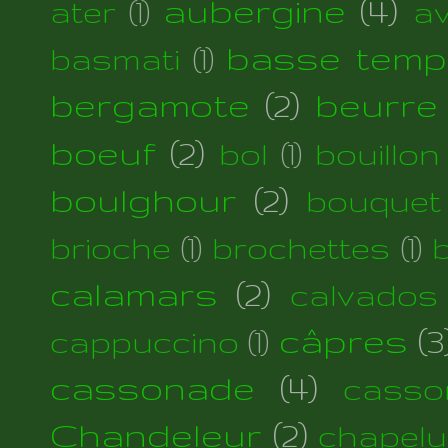
aubergine
(4)
ater
(1)
a
basse temp
basmati
(1)
bergamote
(2)
beurre
boeuf
(2)
bol
(1)
bouillon
boulghour
(2)
bouquet
brioche
(1)
brochettes
(1)
calamars
(2)
calvados
câpres
(3
cappuccino
(1)
cassonade
(4)
casso
Chandeleur
(2)
chapelu