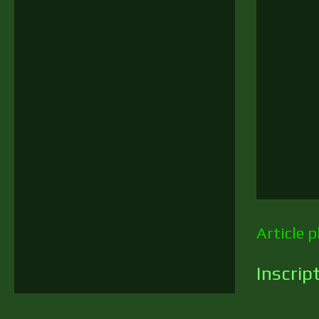
Article p
Inscrip