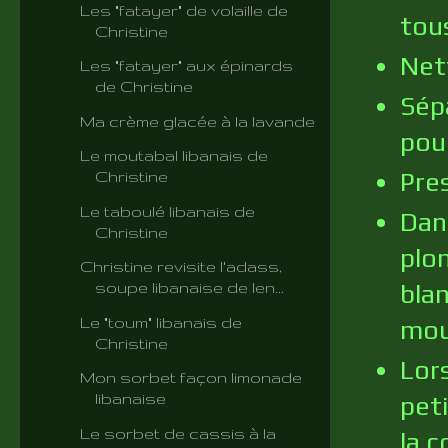
Les "fatayer" de volaille de
tou
Christine
Nett
Les "fatayer" aux épinards
de Christine
Sépa
Ma crème glacée à la lavande
pou
Le moutabal libanais de
Pres
Christine
Le taboulé libanais de
Dan
Christine
plon
Christine revisite l'adass,
bla
soupe libanaise de len...
Le "toum" libanais de
moul
Christine
Lor
Mon sorbet façon limonade
libanaise
peti
Le sorbet de cassis à la
la 