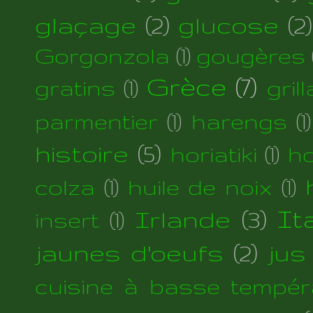
glaçage
(2)
glucose
(2)
Gorgonzola
(1)
gougères
Grèce
(7)
gratins
(1)
gril
parmentier
(1)
harengs
(1)
histoire
(5)
horiatiki
(1)
h
colza
(1)
huile de noix
(1)
Irlande
(3)
Ita
insert
(1)
jaunes d'oeufs
(2)
jus
cuisine à basse tempér