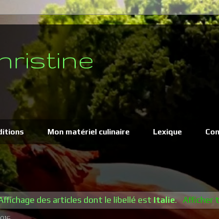
hristine
ditions
Mon matériel culinaire
Lexique
Con
Affichage des articles dont le libellé est
Italie
.
Afficher 
2016