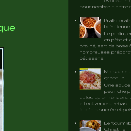
évocation d
pour nombre d'entre 
Pralin, prali
que
brésilienne
Le pralin ,
en pâte et 
praliné, sert de base 
nombreuses préparat
pâtisserie.
Ma sauce t
grecque
Une sauce 
peu riche p
celles qu'on rencontr
effectivement là-bas o
à la fois sucrée et poiv
Le "toum" l
Christine