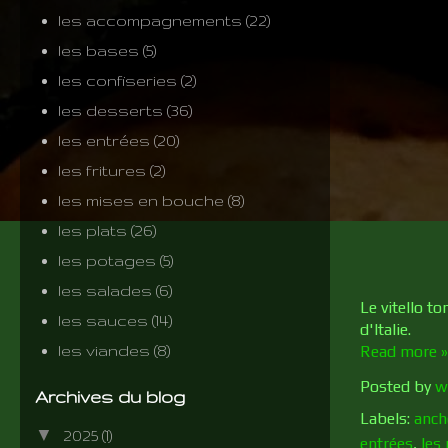
les accompagnements
(22)
les bases
(5)
les confiseries
(2)
les desserts
(36)
les entrées
(20)
les fritures
(2)
les mises en bouche
(8)
les plats
(26)
les potages
(5)
les salades
(6)
Le vitello t
les sauces
(14)
d'Italie.
les viandes
(8)
Read more »
Posted by
w
Archives du blog
Labels:
anch
▼
2025
(1)
entrées
,
les 