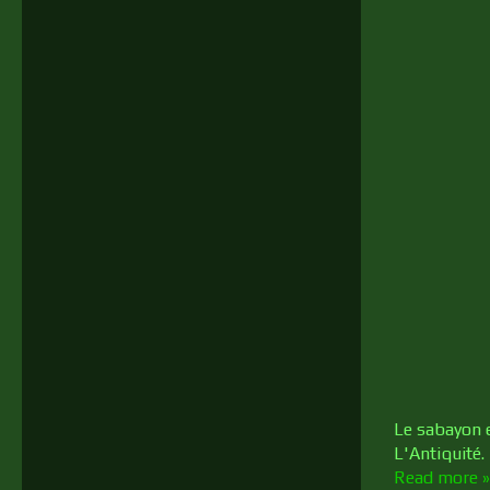
Le sabayon e
L'Antiquité.
Read more »