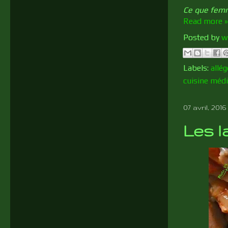
Ce que femm
Read more »
Posted by
w
Labels:
allég
cuisine méd
07 avril, 2016
Les l