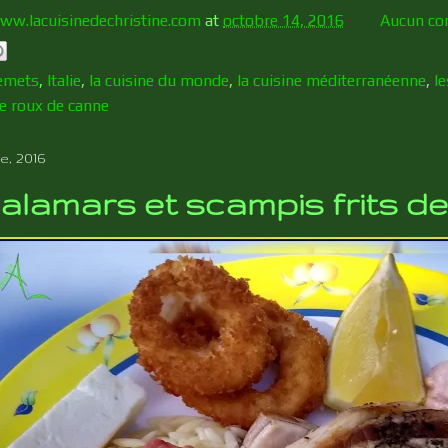
ww.lacuisinedechristine.com
at
octobre 14, 2016
Aucun co
emets
,
Italie
,
la cuisine du monde
,
la cuisine méditerranéenne
,
l
e roux de canne
e, 2016
alamars et scampis frits de