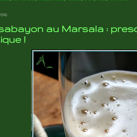
2016
sabayon au Marsala : pres
ique !