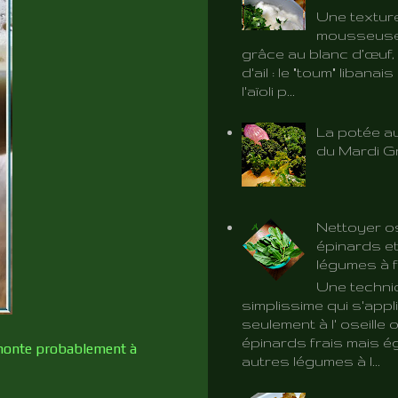
Une textur
mousseuse 
grâce au blanc d’œuf, 
d'ail : le "toum" libanai
l'aïoli p...
La potée au
du Mardi G
Nettoyer os
épinards et
légumes à f
Une techni
simplissime qui s'app
seulement à l' oseille 
épinards frais mais é
 remonte probablement à
autres légumes à l...