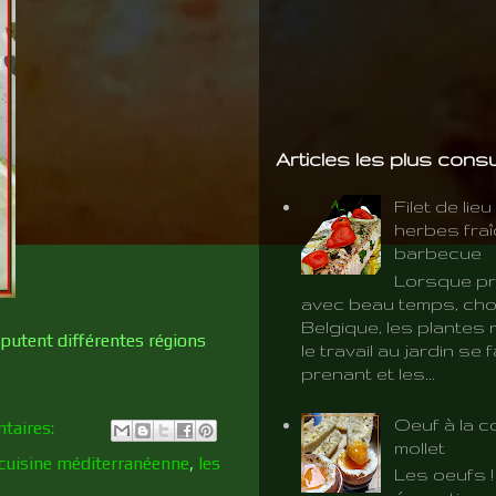
Articles les plus cons
Filet de lie
herbes fra
barbecue
Lorsque pr
avec beau temps, cho
Belgique, les plantes 
isputent différentes régions
le travail au jardin se f
prenant et les...
Oeuf à la c
taires:
mollet
 cuisine méditerranéenne
,
les
Les oeufs 