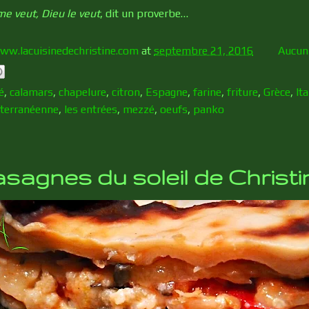
e veut, Dieu le veut
, dit un proverbe…
ww.lacuisinedechristine.com
at
septembre 21, 2016
Aucun
é
,
calamars
,
chapelure
,
citron
,
Espagne
,
farine
,
friture
,
Grèce
,
Ita
iterranéenne
,
les entrées
,
mezzé
,
oeufs
,
panko
asagnes du soleil de Christi