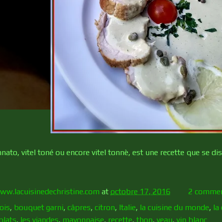
onnato, vitel toné ou encore vitel tonnè, est une recette que se d
ww.lacuisinedechristine.com
at
octobre 17, 2016
2 commen
ois
,
bouquet garni
,
câpres
,
citron
,
Italie
,
la cuisine du monde
,
la
plats
,
les viandes
,
mayonnaise
,
recette
,
thon
,
veau
,
vin blanc