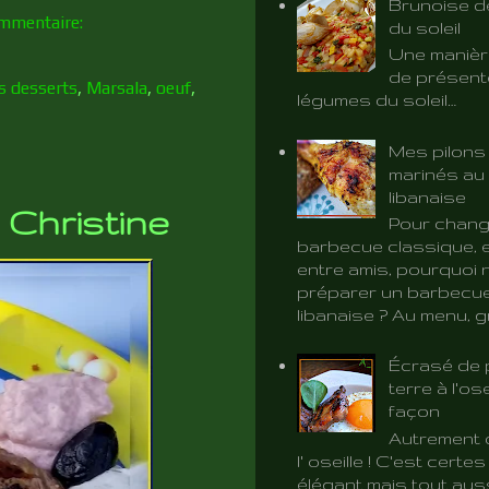
Brunoise d
mmentaire:
du soleil
Une manièr
de présent
es desserts
,
Marsala
,
oeuf
,
légumes du soleil…
Mes pilons
marinés au 
libanaise
 Christine
Pour chang
barbecue classique, e
entre amis, pourquoi 
préparer un barbecue
libanaise ? Au menu, gri
Écrasé de
terre à l'ose
façon
Autrement d
l' oseille ! C'est certe
élégant mais tout aus