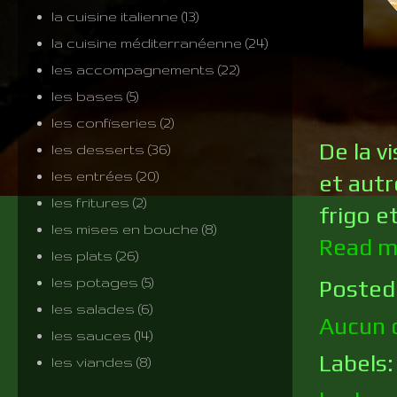
la cuisine italienne
(13)
la cuisine méditerranéenne
(24)
les accompagnements
(22)
les bases
(5)
les confiseries
(2)
De la v
les desserts
(36)
les entrées
(20)
et autr
les fritures
(2)
frigo e
les mises en bouche
(8)
Read m
les plats
(26)
les potages
(5)
Posted
les salades
(6)
Aucun 
les sauces
(14)
Labels
les viandes
(8)