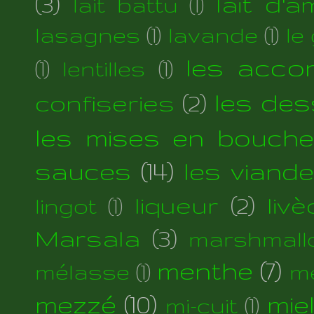
(3)
lait d'
lait battu
(1)
lasagnes
(1)
lavande
(1)
le
les acc
(1)
lentilles
(1)
les des
confiseries
(2)
les mises en bouche
sauces
(14)
les viand
liqueur
(2)
liv
lingot
(1)
Marsala
(3)
marshmall
menthe
(7)
mélasse
(1)
m
mezzé
(10)
mie
mi-cuit
(1)