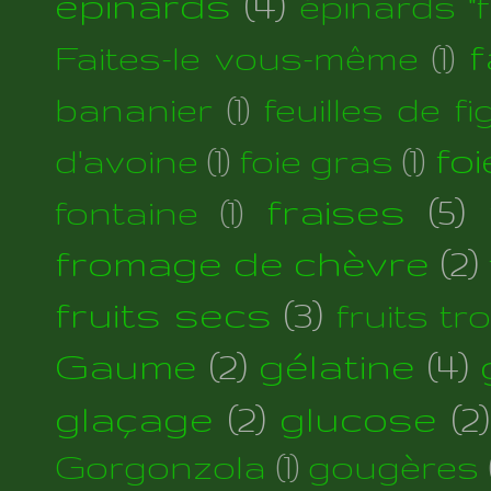
épinards
(4)
épinards "fi
f
Faites-le vous-même
(1)
bananier
(1)
feuilles de fi
foi
d'avoine
(1)
foie gras
(1)
fraises
(5)
fontaine
(1)
fromage de chèvre
(2)
fruits secs
(3)
fruits tr
Gaume
(2)
gélatine
(4)
glaçage
(2)
glucose
(2)
Gorgonzola
(1)
gougères