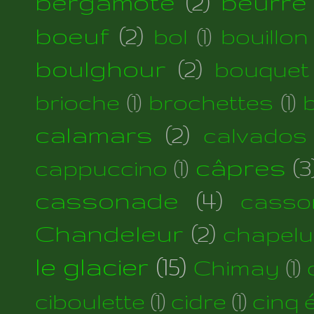
bergamote
(2)
beurre
boeuf
(2)
bol
(1)
bouillon
boulghour
(2)
bouquet
brioche
(1)
brochettes
(1)
calamars
(2)
calvados
câpres
(3
cappuccino
(1)
cassonade
(4)
casso
Chandeleur
(2)
chapelu
le glacier
(15)
Chimay
(1)
ciboulette
(1)
cidre
(1)
cinq 