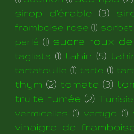
sirop d'érable
(3)
si
framboise-rose
(1)
sorbet
sucre roux de
perlé
(1)
tahin
(5)
tahi
tagliata
(1)
tartatouille
(1)
tarte
(1)
tar
thym
(2)
tomate
(3)
to
truite fumée
(2)
Tunisie
vermicelles
(1)
vertigo
(1)
vinaigre de frambois