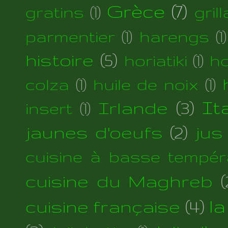
Grèce
(7)
gratins
(1)
gril
parmentier
(1)
harengs
(1)
histoire
(5)
horiatiki
(1)
h
colza
(1)
huile de noix
(1)
Irlande
(3)
Ita
insert
(1)
jaunes d'oeufs
(2)
jus
cuisine à basse tempér
cuisine du Maghreb
(
cuisine française
(4)
la