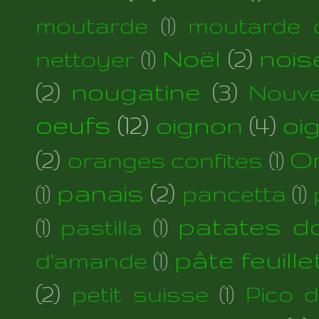
moutarde
(1)
moutarde d
Noël
(2)
nois
nettoyer
(1)
(2)
nougatine
(3)
Nouve
oeufs
(12)
oignon
(4)
oi
(2)
Or
oranges confites
(1)
panais
(2)
(1)
pancetta
(1)
patates d
(1)
pastilla
(1)
pâte feuill
d'amande
(1)
(2)
petit suisse
(1)
Pico 