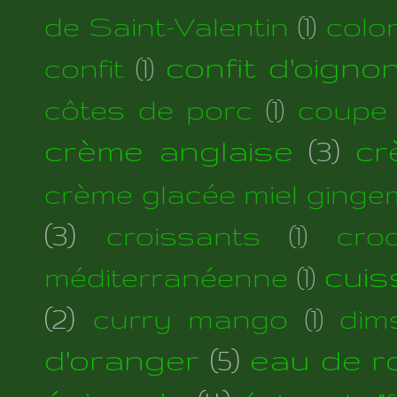
de Saint-Valentin
(1)
colo
confit d'oigno
confit
(1)
côtes de porc
(1)
coupe
crème anglaise
(3)
cr
crème glacée miel ginge
(3)
croissants
(1)
cro
cuis
méditerranéenne
(1)
(2)
curry mango
(1)
dim
d'oranger
(5)
eau de r