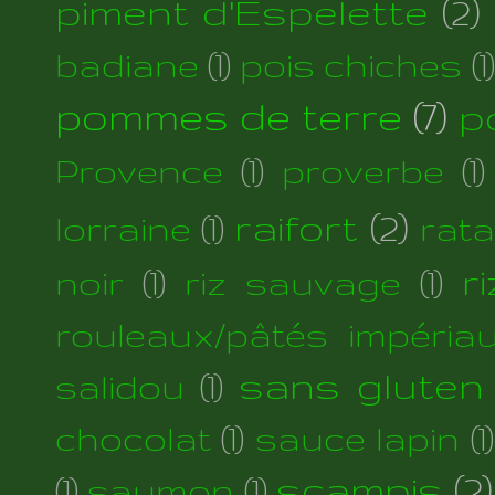
piment d'Espelette
(2)
badiane
(1)
pois chiches
(1)
pommes de terre
(7)
p
Provence
(1)
proverbe
(1)
raifort
(2)
lorraine
(1)
rata
r
noir
(1)
riz sauvage
(1)
rouleaux/pâtés impéria
sans gluten
salidou
(1)
chocolat
(1)
sauce lapin
(1)
scampis
(2)
(1)
saumon
(1)