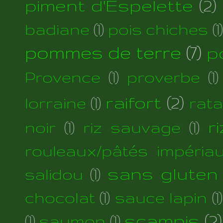
piment d'Espelette
(2)
badiane
(1)
pois chiches
(1)
pommes de terre
(7)
p
Provence
(1)
proverbe
(1)
raifort
(2)
lorraine
(1)
rata
r
noir
(1)
riz sauvage
(1)
rouleaux/pâtés impéria
sans gluten
salidou
(1)
chocolat
(1)
sauce lapin
(1)
scampis
(2)
(1)
saumon
(1)