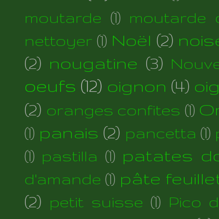
moutarde
(1)
moutarde d
Noël
(2)
nois
nettoyer
(1)
(2)
nougatine
(3)
Nouve
oeufs
(12)
oignon
(4)
oi
(2)
Or
oranges confites
(1)
panais
(2)
(1)
pancetta
(1)
patates d
(1)
pastilla
(1)
pâte feuill
d'amande
(1)
(2)
petit suisse
(1)
Pico 