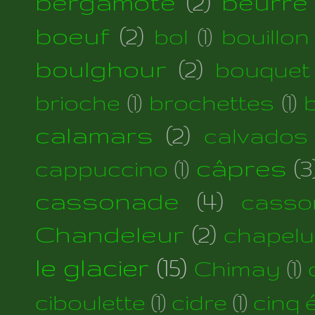
bergamote
(2)
beurre
boeuf
(2)
bol
(1)
bouillon
boulghour
(2)
bouquet
brioche
(1)
brochettes
(1)
calamars
(2)
calvados
câpres
(3
cappuccino
(1)
cassonade
(4)
casso
Chandeleur
(2)
chapelu
le glacier
(15)
Chimay
(1)
ciboulette
(1)
cidre
(1)
cinq 