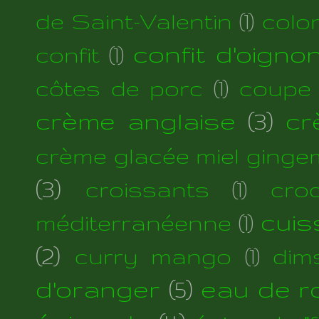
de Saint-Valentin
(1)
colo
confit d'oigno
confit
(1)
côtes de porc
(1)
coupe
crème anglaise
(3)
cr
crème glacée miel ginge
(3)
croissants
(1)
cro
cuis
méditerranéenne
(1)
(2)
curry mango
(1)
dim
d'oranger
(5)
eau de r