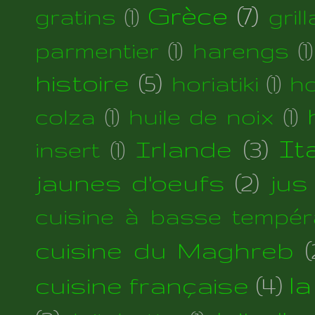
Grèce
(7)
gratins
(1)
gril
parmentier
(1)
harengs
(1)
histoire
(5)
horiatiki
(1)
h
colza
(1)
huile de noix
(1)
Irlande
(3)
Ita
insert
(1)
jaunes d'oeufs
(2)
jus
cuisine à basse tempér
cuisine du Maghreb
(
cuisine française
(4)
la