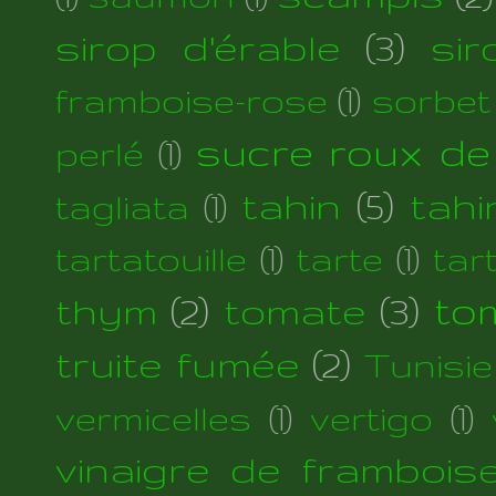
sirop d'érable
(3)
si
framboise-rose
(1)
sorbet
sucre roux de
perlé
(1)
tahin
(5)
tahi
tagliata
(1)
tartatouille
(1)
tarte
(1)
tar
thym
(2)
tomate
(3)
to
truite fumée
(2)
Tunisie
vermicelles
(1)
vertigo
(1)
vinaigre de frambois