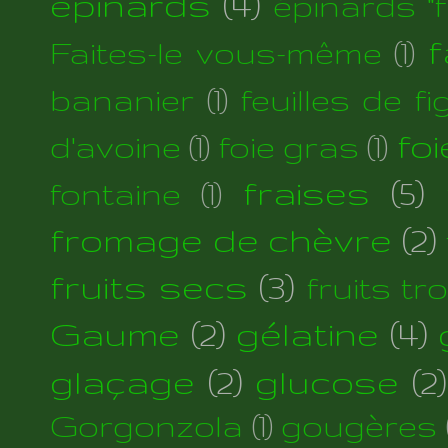
épinards
(4)
épinards "fi
f
Faites-le vous-même
(1)
bananier
(1)
feuilles de fi
foi
d'avoine
(1)
foie gras
(1)
fraises
(5)
fontaine
(1)
fromage de chèvre
(2)
fruits secs
(3)
fruits tr
Gaume
(2)
gélatine
(4)
glaçage
(2)
glucose
(2)
Gorgonzola
(1)
gougères