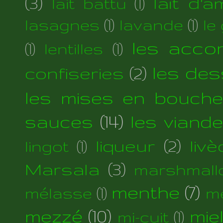
(3)
lait d'
lait battu
(1)
lasagnes
(1)
lavande
(1)
le
les acc
(1)
lentilles
(1)
les des
confiseries
(2)
les mises en bouche
sauces
(14)
les viand
liqueur
(2)
liv
lingot
(1)
Marsala
(3)
marshmall
menthe
(7)
mélasse
(1)
m
mezzé
(10)
mie
mi-cuit
(1)