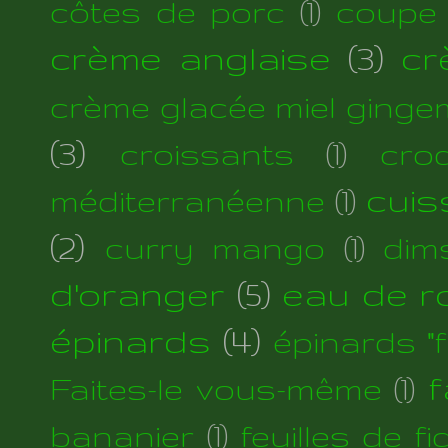
côtes de porc
(1)
coupe
crème anglaise
(3)
cr
crème glacée miel ginge
(3)
croissants
(1)
cro
cuis
méditerranéenne
(1)
(2)
curry mango
(1)
dim
d'oranger
(5)
eau de r
épinards
(4)
épinards "fi
f
Faites-le vous-même
(1)
bananier
(1)
feuilles de fi