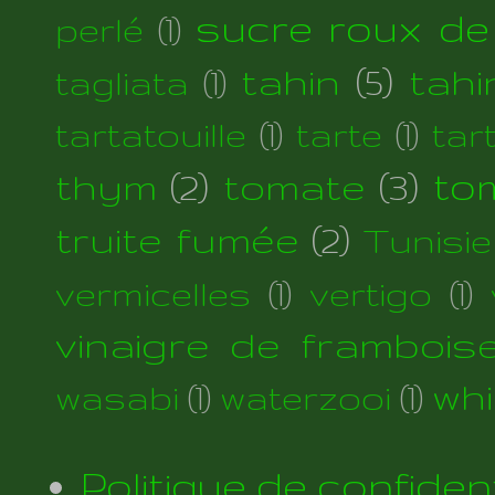
sucre roux de
perlé
(1)
tahin
(5)
tahi
tagliata
(1)
tartatouille
(1)
tarte
(1)
tar
thym
(2)
tomate
(3)
to
truite fumée
(2)
Tunisie
vermicelles
(1)
vertigo
(1)
vinaigre de frambois
wh
wasabi
(1)
waterzooi
(1)
Politique de confident