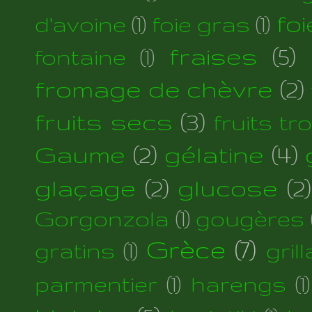
foi
d'avoine
(1)
foie gras
(1)
fraises
(5)
fontaine
(1)
fromage de chèvre
(2)
fruits secs
(3)
fruits tr
Gaume
(2)
gélatine
(4)
glaçage
(2)
glucose
(2)
Gorgonzola
(1)
gougères
Grèce
(7)
gratins
(1)
gril
parmentier
(1)
harengs
(1)