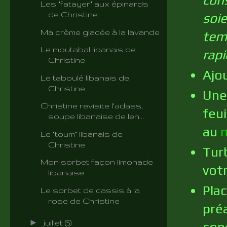
Les "fatayer" aux épinards
de Christine
soi
Ma crème glacée à la lavande
temp
Le moutabal libanais de
rap
Christine
Ajou
Le taboulé libanais de
Christine
Une 
Christine revisite l'adass,
feu
soupe libanaise de len...
au
Le "toum" libanais de
Christine
Tur
Mon sorbet façon limonade
vot
libanaise
Pla
Le sorbet de cassis à la
rose de Christine
pré
►
juillet
(5)
con