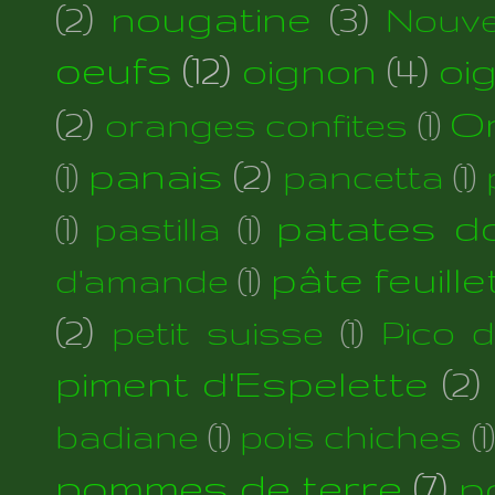
(2)
nougatine
(3)
Nouve
oeufs
(12)
oignon
(4)
oi
(2)
Or
oranges confites
(1)
panais
(2)
(1)
pancetta
(1)
patates d
(1)
pastilla
(1)
pâte feuill
d'amande
(1)
(2)
petit suisse
(1)
Pico 
piment d'Espelette
(2)
badiane
(1)
pois chiches
(1)
pommes de terre
(7)
p