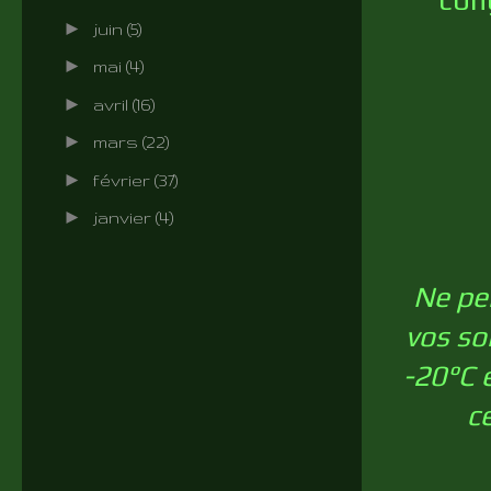
►
juin
(5)
►
mai
(4)
►
avril
(16)
►
mars
(22)
►
février
(37)
►
janvier
(4)
Ne pe
vos so
-20°C e
c