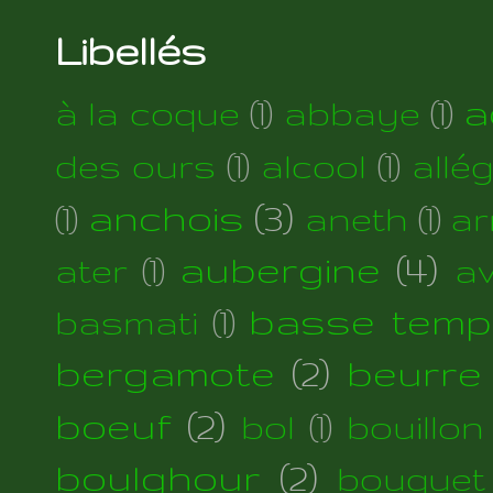
Libellés
a
à la coque
(1)
abbaye
(1)
des ours
(1)
alcool
(1)
allé
anchois
(3)
(1)
aneth
(1)
ar
aubergine
(4)
ater
(1)
a
basse temp
basmati
(1)
bergamote
(2)
beurre
boeuf
(2)
bol
(1)
bouillon
boulghour
(2)
bouquet