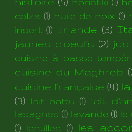
histoire
(5)
horiatiki
(1)
h
colza
(1)
huile de noix
(1)
Irlande
(3)
Ita
insert
(1)
jaunes d'oeufs
(2)
jus
cuisine à basse tempér
cuisine du Maghreb
(
cuisine française
(4)
la
(3)
lait d'
lait battu
(1)
lasagnes
(1)
lavande
(1)
le
les acc
(1)
lentilles
(1)