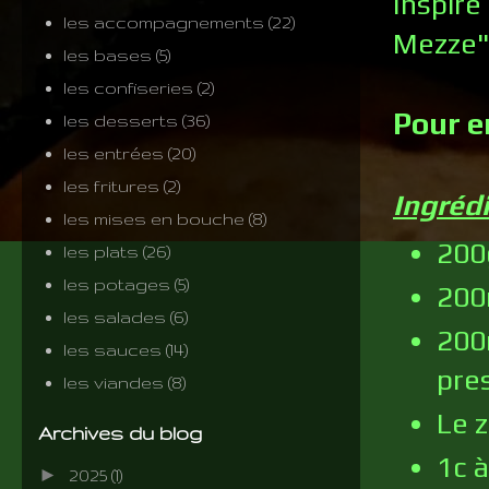
Inspiré
les accompagnements
(22)
Mezze"
les bases
(5)
les confiseries
(2)
Pour e
les desserts
(36)
les entrées
(20)
les fritures
(2)
Ingréd
les mises en bouche
(8)
200
les plats
(26)
les potages
(5)
200
les salades
(6)
200
les sauces
(14)
pre
les viandes
(8)
Le z
Archives du blog
1c 
►
2025
(1)