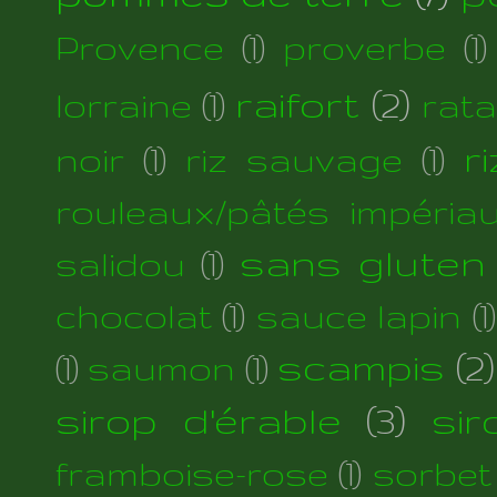
Provence
(1)
proverbe
(1)
raifort
(2)
lorraine
(1)
rata
r
noir
(1)
riz sauvage
(1)
rouleaux/pâtés impéria
sans gluten
salidou
(1)
chocolat
(1)
sauce lapin
(1)
scampis
(2)
(1)
saumon
(1)
sirop d'érable
(3)
si
framboise-rose
(1)
sorbet