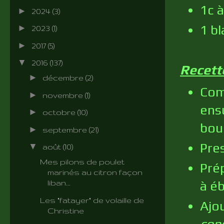
1c 
►
2024
(3)
1 b
►
2023
(1)
►
2017
(5)
▼
2016
(137)
Recett
►
décembre
(2)
Com
►
novembre
(1)
ens
►
octobre
(10)
boui
►
septembre
(21)
Pres
▼
août
(10)
Mes pilons de poulet
Prép
marinés au citron façon
à éb
liban...
Les "fatayer" de volaille de
Ajou
Christine
cons