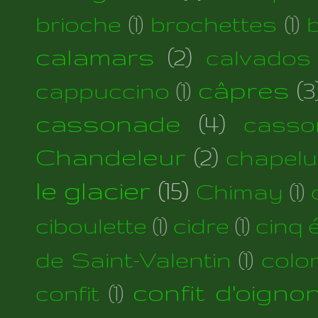
brioche
(1)
brochettes
(1)
calamars
(2)
calvados
câpres
(3
cappuccino
(1)
cassonade
(4)
casso
Chandeleur
(2)
chapelu
le glacier
(15)
Chimay
(1)
ciboulette
(1)
cidre
(1)
cinq 
de Saint-Valentin
(1)
colo
confit d'oigno
confit
(1)