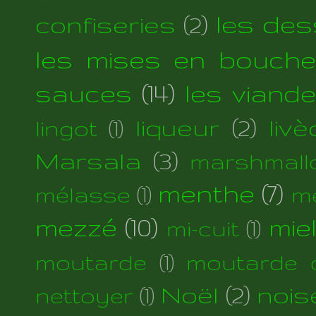
les des
confiseries
(2)
les mises en bouche
sauces
(14)
les viand
liqueur
(2)
liv
lingot
(1)
Marsala
(3)
marshmall
menthe
(7)
mélasse
(1)
m
mezzé
(10)
mie
mi-cuit
(1)
moutarde
(1)
moutarde d
Noël
(2)
nois
nettoyer
(1)