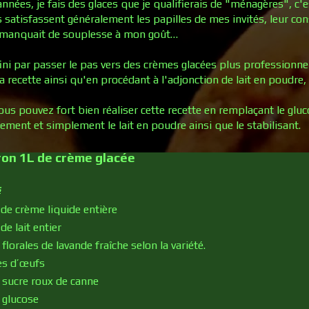
nnées, je fais des glaces que je qualifierais de "ménagères", c'e
s satisfassent généralement les papilles de mes invités, leur con
 manquait de souplesse à mon goût…
 fini par passer le pas vers des crèmes glacées plus professionn
 recette ainsi qu'en procédant à l'adjonction de lait en poudre, 
ous pouvez fort bien réaliser cette recette en remplaçant le gluc
ement et simplement le lait en poudre ainsi que le stabilisant.
ron 1L de crème glacée
s
de crème liquide entière
e lait entier
 florales de lavande fraîche selon la variété.
es d’œufs
 sucre roux de canne
 glucose