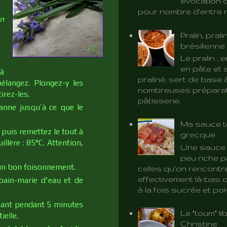
évocation d
pour nombre d'entre 
en
Pralin, prali
brésilienne
Le pralin ,
en pâte et 
 à
praliné, sert de base 
élangez. Plongez-y les
nombreuses préparat
irez-les.
pâtisserie.
anne jusqu’à ce que le
Ma sauce t
puis remettez le tout à
grecque
llère : 85°C. Attention,
Une sauce 
peu riche p
n bon foisonnement.
celles qu'on rencontr
effectivement là-bas o
bain-marie d'eau et de
à la fois sucrée et poiv
geant pendant 5 minutes
Le "toum" l
ielle.
Christine