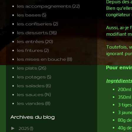
Depuis des a
les accompagnements
(22)
Bien qu'elle
congélateur
les bases
(5)
les confiseries
(2)
Aussi, ai-je
les desserts
(36)
modifiant ma
les entrées
(20)
Toutefois, v
les fritures
(2)
ignorant pur
les mises en bouche
(8)
Pour envi
les plats
(26)
les potages
(5)
Ingrédient
les salades
(6)
200ml 
les sauces
(14)
350ml d
les viandes
(8)
3 tiges
3 jaun
Archives du blog
80g de
40g de
►
2025
(1)