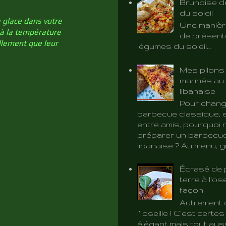
Brunoise d
du soleil
 glace dans votre
Une manièr
 à la température
de présent
ellement que leur
légumes du soleil…
Mes pilons
marinés au 
libanaise
Pour chang
barbecue classique, e
entre amis, pourquoi 
préparer un barbecue
libanaise ? Au menu, gri
Écrasé de
terre à l'ose
façon
Autrement d
l' oseille ! C'est certe
élégant mais tout aus