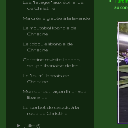
Turbi
Les "fatayer" aux épinards
au con
de Christine
Ma crème glacée à la lavande
Le moutabal libanais de
Christine
Le taboulé libanais de
Christine
Christine revisite l'adass,
soupe libanaise de len...
Le "toum" libanais de
Christine
Mon sorbet façon limonade
libanaise
Le sorbet de cassis à la
rose de Christine
►
juillet
(5)