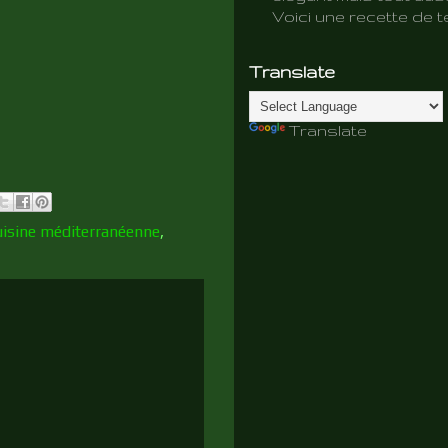
Voici une recette de te
Translate
Translate
cuisine méditerranéenne
,