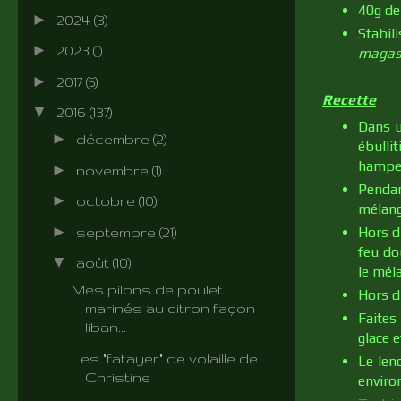
40g de
►
2024
(3)
Stabil
►
2023
(1)
magasi
►
2017
(5)
Recette
▼
2016
(137)
Dans u
►
décembre
(2)
ébulli
hampes
►
novembre
(1)
Pendan
►
octobre
(10)
mélang
►
Hors d
septembre
(21)
feu do
▼
août
(10)
le méla
Mes pilons de poulet
Hors d
marinés au citron façon
Faites
liban...
glace e
Les "fatayer" de volaille de
Le len
Christine
enviro