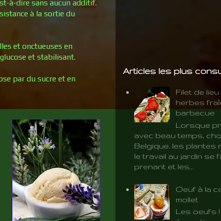
st-à-dire sans aucun additif.
sistance à la sortie du
elles et onctueuses en
glucose et stabilisant.
Articles les plus cons
ose par du sucre et en
Filet de lie
herbes fra
barbecue
Lorsque pr
avec beau temps, cho
Belgique, les plantes 
le travail au jardin se f
prenant et les...
Oeuf à la c
mollet
Les oeufs 