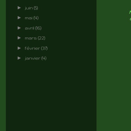
►
juin
(5)
►
mai
(4)
►
avril
(16)
►
mars
(22)
►
février
(37)
►
janvier
(4)