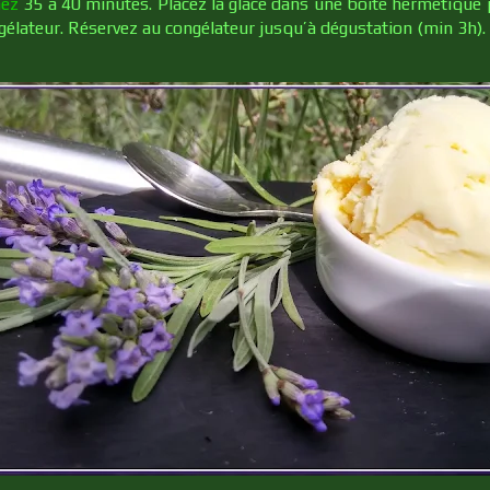
nez
35 à 40 minutes. Placez la glace dans une boîte hermétique 
gélateur. Réservez au congélateur jusqu’à dégustation (min 3h).