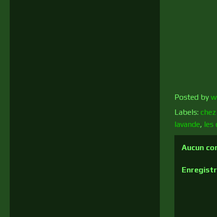
Posted by
w
Labels:
chez 
lavande
,
les
Aucun co
Enregist