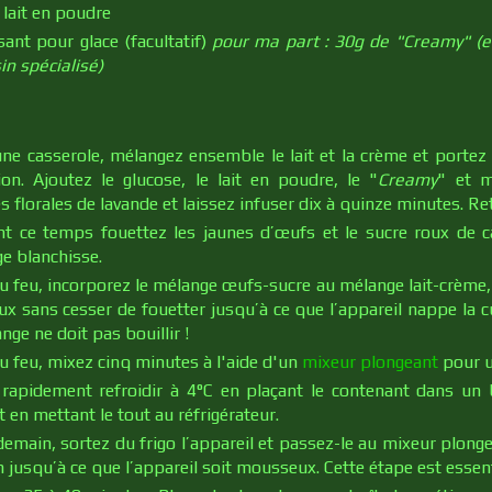
 lait en poudre
isant pour glace (facultatif)
pour ma part : 30g de "Creamy" (
n spécialisé)
ne casserole, mélangez ensemble le lait et la crème et portez
tion. Ajoutez le glucose, le lait en poudre, le "
Creamy
" et m
 florales de lavande et laissez infuser dix à quinze minutes. Ret
t ce temps fouettez les jaunes d’œufs et le sucre roux de c
e blanchisse.
u feu, incorporez le mélange œufs-sucre au mélange lait-crème, 
ux sans cesser de fouetter jusqu’à ce que l’appareil nappe la cui
nge ne doit pas bouillir !
u feu, mixez cinq minutes à l'aide d'un
mixeur plongeant
pour u
 rapidement refroidir à 4°C en plaçant le contenant dans un 
t en mettant le tout au réfrigérateur.
demain, sortez du frigo l’appareil et passez-le au mixeur plon
n jusqu’à ce que l’appareil soit mousseux. Cette étape est essent