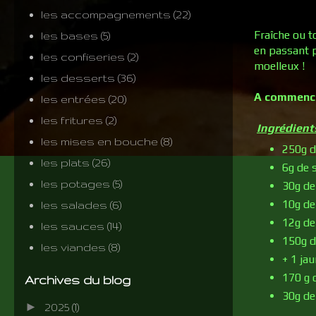
les accompagnements
(22)
Fraîche ou t
les bases
(5)
en passant p
les confiseries
(2)
moelleux !
les desserts
(36)
A commencer
les entrées
(20)
les fritures
(2)
Ingrédient
les mises en bouche
(8)
250g d
les plats
(26)
6g de s
les potages
(5)
30g de
10g de
les salades
(6)
12g de 
les sauces
(14)
150g d
les viandes
(8)
+ 1 ja
170 g 
Archives du blog
30g de
►
2025
(1)