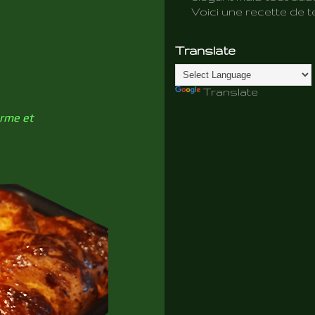
Voici une recette de te
Translate
Translate
orme et