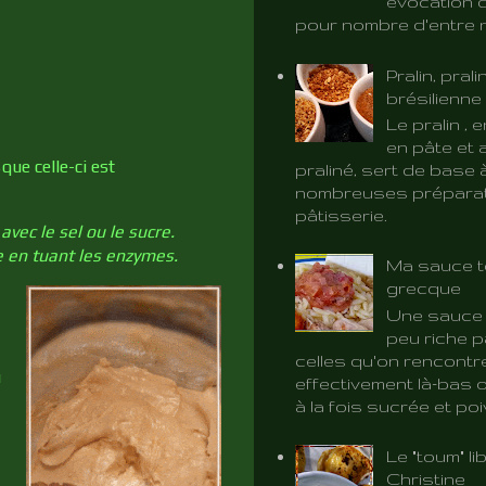
évocation d
pour nombre d'entre 
Pralin, prali
brésilienne
Le pralin ,
en pâte et 
sque celle-ci est
praliné, sert de base 
nombreuses préparat
pâtisserie.
avec le sel ou le sucre.
re en tuant les enzymes.
Ma sauce t
grecque
Une sauce 
peu riche p
celles qu'on rencontr
u
effectivement là-bas o
à la fois sucrée et poiv
Le "toum" l
Christine