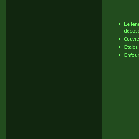
Le le
dépose
Couvre
Étalez
Enfour