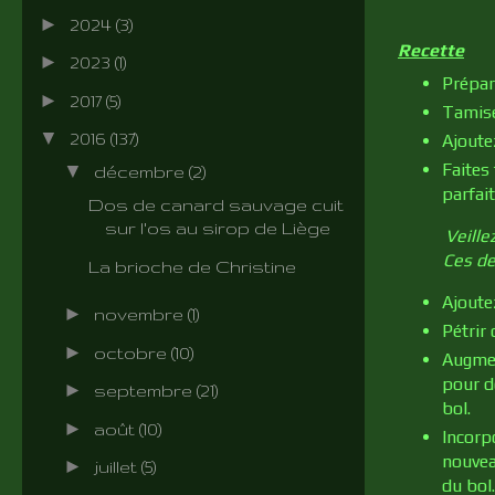
►
2024
(3)
Recette
►
2023
(1)
Prépar
►
2017
(5)
Tamise
▼
2016
(137)
Ajoutez
Faites 
▼
décembre
(2)
parfai
Dos de canard sauvage cuit
sur l'os au sirop de Liège
Veille
Ces de
La brioche de Christine
Ajoute
►
novembre
(1)
Pétrir 
►
octobre
(10)
Augmen
pour d
►
septembre
(21)
bol.
►
août
(10)
Incorp
nouvea
►
juillet
(5)
du bol.