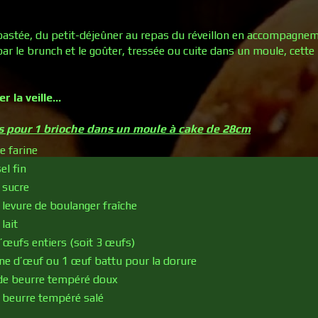
oastée, du petit-déjeûner au repas du réveillon en accompagneme
ar le brunch et le goûter, tressée ou cuite dans un moule, cette
 la veille…
s pour 1 brioche dans un moule à cake de 28cm
e farine
el fin
 sucre
 levure de boulanger fraîche
lait
’œufs entiers (soit 3 œufs)
une d’œuf ou 1 œuf battu pour la dorure
de beurre tempéré doux
 beurre tempéré salé