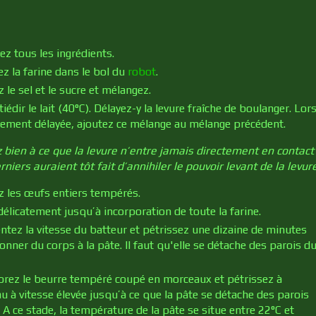
ez tous les ingrédients.
z la farine dans le bol du
robot
.
 le sel et le sucre et mélangez.
tiédir le lait (40°C). Délayez-y la levure fraîche de boulanger. Lor
tement délayée, ajoutez ce mélange au mélange précédent.
z bien à ce que la levure n’entre jamais directement en contact 
rniers auraient tôt fait d’annihiler le pouvoir levant de la levu
z les œufs entiers tempérés.
délicatement jusqu’à incorporation de toute la farine.
tez la vitesse du batteur et pétrissez une dizaine de minutes
onner du corps à la pâte. Il faut qu'elle se détache des parois d
orez le beurre tempéré coupé en morceaux et pétrissez à
u à vitesse élevée jusqu’à ce que la pâte se détache des parois
 A ce stade, la température de la pâte se situe entre 22°C et