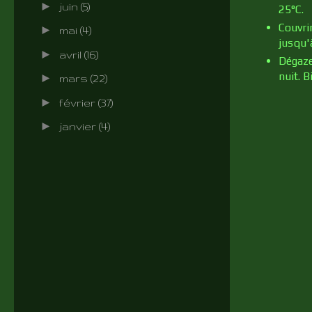
►
juin
(5)
25°C.
Couvri
►
mai
(4)
jusqu'
►
avril
(16)
Dégaze
nuit. B
►
mars
(22)
►
février
(37)
►
janvier
(4)