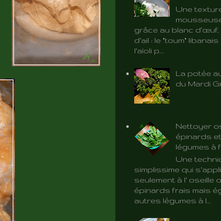
Une textur
mousseuse 
grâce au blanc d’œuf, 
d'ail : le "toum" libanai
l'aïoli p...
La potée au
du Mardi G
Nettoyer os
épinards et
légumes à f
Une techni
simplissime qui s'app
seulement à l' oseille 
épinards frais mais é
autres légumes à l...