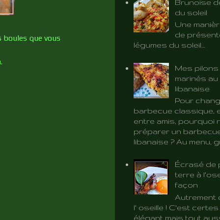
Brunoise d
du soleil
Une manièr
de présent
es boules que vous
légumes du soleil…
.
Mes pilons
marinés au 
libanaise
Pour chang
barbecue classique, e
entre amis, pourquoi 
préparer un barbecue
libanaise ? Au menu, gri
Écrasé de
terre à l'ose
façon
Autrement d
l' oseille ! C'est certe
élégant mais tout aus