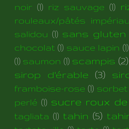
r
noir
(1)
riz sauvage
(1)
rouleaux/pâtés impéria
sans gluten
salidou
(1)
chocolat
(1)
sauce lapin
(1)
scampis
(2)
(1)
saumon
(1)
sirop d'érable
(3)
si
framboise-rose
(1)
sorbet
sucre roux de
perlé
(1)
tahin
(5)
tahi
tagliata
(1)