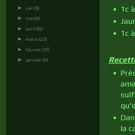
1c 
►
juin
(5)
►
mai
(4)
Jaun
►
avril
(16)
1c à
►
mars
(22)
►
février
(37)
Recett
►
janvier
(4)
Préc
ama
sulf
qu'
Dan
la c