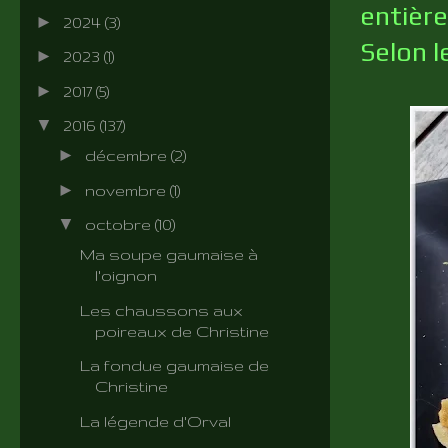
entière
►
2024
(3)
Selon l
►
2023
(1)
►
2017
(5)
▼
2016
(137)
►
décembre
(2)
►
novembre
(1)
▼
octobre
(10)
Ma soupe gaumaise à
l'oignon
Les chaussons aux
poireaux de Christine
La fondue gaumaise de
Christine
La légende d'Orval