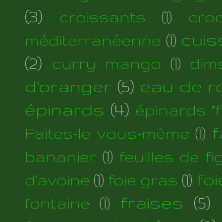
(3)
croissants
(1)
cro
cuis
méditerranéenne
(1)
(2)
curry mango
(1)
dim
d'oranger
(5)
eau de r
épinards
(4)
épinards "fi
f
Faites-le vous-même
(1)
bananier
(1)
feuilles de fi
foi
d'avoine
(1)
foie gras
(1)
fraises
(5)
fontaine
(1)