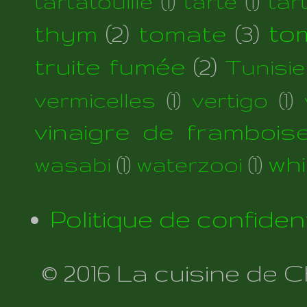
tartatouille
(1)
tarte
(1)
tar
thym
(2)
tomate
(3)
to
truite fumée
(2)
Tunisie
vermicelles
(1)
vertigo
(1)
vinaigre de frambois
wh
wasabi
(1)
waterzooi
(1)
Politique de confident
© 2016 La cuisine de 