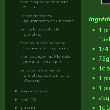
Mon magret de canard à
l'Orval
Les rombosses
Ingréd
gourmandes de Christine
1 p
Le vitello tonnato de
Christine
"Be
Mes roulades de dinde
1/4 
farcies au Gorgonzola...
Mon sabayon au Marsala :
75g
presque classique !
1c 
Le pain de Gênes de
Christine… aux parfums
1 p
d'autom...
1 p
►
septembre
(21)
25g
►
août
(10)
1c à
►
juillet
(5)