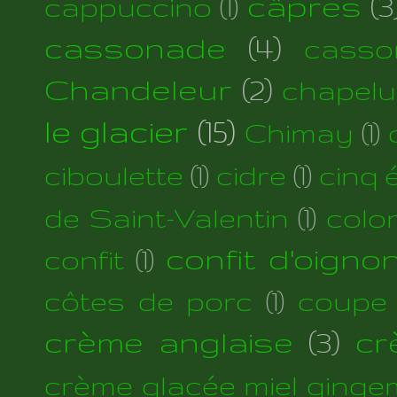
câpres
(3
cappuccino
(1)
cassonade
(4)
casso
Chandeleur
(2)
chapelu
le glacier
(15)
Chimay
(1)
ciboulette
(1)
cidre
(1)
cinq 
de Saint-Valentin
(1)
colo
confit d'oigno
confit
(1)
côtes de porc
(1)
coupe
crème anglaise
(3)
cr
crème glacée miel ginge