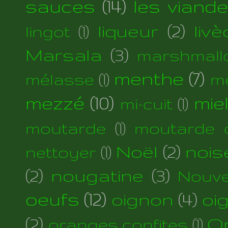
sauces
(14)
les viand
liqueur
(2)
liv
lingot
(1)
Marsala
(3)
marshmall
menthe
(7)
mélasse
(1)
m
mezzé
(10)
mie
mi-cuit
(1)
moutarde
(1)
moutarde d
Noël
(2)
nois
nettoyer
(1)
(2)
nougatine
(3)
Nouve
oeufs
(12)
oignon
(4)
oi
(2)
Or
oranges confites
(1)