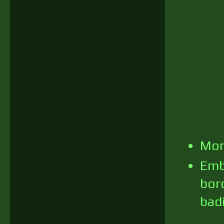
Mon
Emb
bord
bad