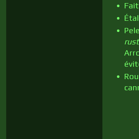
Fait
Étal
Pel
rust
Arr
évi
Roul
cann