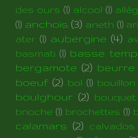
des ours
(1)
alcool
(1)
allé
anchois
(3)
(1)
aneth
(1)
ar
aubergine
(4)
ater
(1)
a
basse temp
basmati
(1)
bergamote
(2)
beurre
boeuf
(2)
bol
(1)
bouillon
boulghour
(2)
bouquet
brioche
(1)
brochettes
(1)
calamars
(2)
calvados