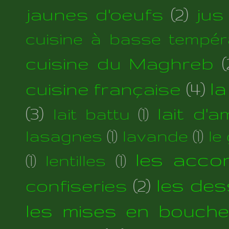
jaunes d'oeufs
(2)
jus
cuisine à basse tempér
cuisine du Maghreb
(
cuisine française
(4)
la
(3)
lait d'
lait battu
(1)
lasagnes
(1)
lavande
(1)
le
les acc
(1)
lentilles
(1)
les des
confiseries
(2)
les mises en bouche