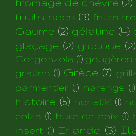
fromage de chèvre
(2)
fruits secs
(3)
fruits tr
Gaume
(2)
gélatine
(4)
glaçage
(2)
glucose
(2)
Gorgonzola
(1)
gougères
Grèce
(7)
gratins
(1)
gril
parmentier
(1)
harengs
(1)
histoire
(5)
horiatiki
(1)
h
colza
(1)
huile de noix
(1)
Irlande
(3)
Ita
insert
(1)