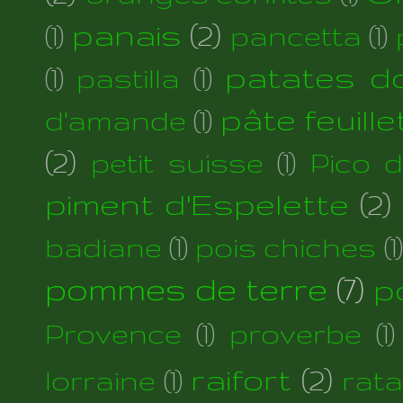
panais
(2)
(1)
pancetta
(1)
patates d
(1)
pastilla
(1)
pâte feuill
d'amande
(1)
(2)
petit suisse
(1)
Pico 
piment d'Espelette
(2)
badiane
(1)
pois chiches
(1)
pommes de terre
(7)
p
Provence
(1)
proverbe
(1)
raifort
(2)
lorraine
(1)
rata