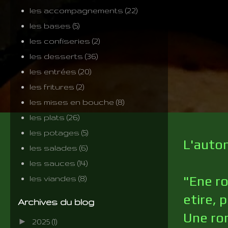
les accompagnements
(22)
les bases
(5)
les confiseries
(2)
les desserts
(36)
les entrées
(20)
les fritures
(2)
les mises en bouche
(8)
les plats
(26)
les potages
(5)
L'autom
les salades
(6)
les sauces
(14)
"Ene ro
les viandes
(8)
etire, 
Archives du blog
Une ro
►
2025
(1)