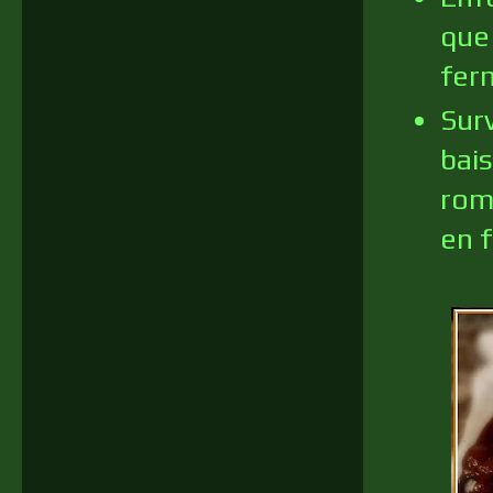
que
fer
Surv
bai
rom
en f