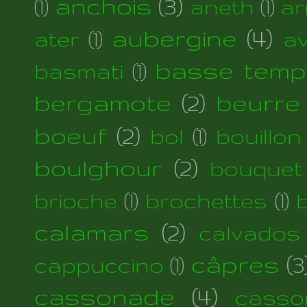
anchois
(3)
(1)
aneth
(1)
ar
aubergine
(4)
ater
(1)
a
basse temp
basmati
(1)
bergamote
(2)
beurre
boeuf
(2)
bol
(1)
bouillon
boulghour
(2)
bouquet
brioche
(1)
brochettes
(1)
calamars
(2)
calvados
câpres
(3
cappuccino
(1)
cassonade
(4)
casso