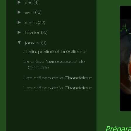
►
mai
(4)
►
avril
(16)
►
mars
(22)
►
février
(37)
▼
janvier
(4)
Pralin, praliné et brésilienne
La crêpe "paresseuse" de
Christine
Les crêpes de la Chandeleur
Les crêpes de la Chandeleur
Prépara