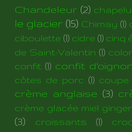
Chandeleur
(2)
chapelu
le glacier
(15)
Chimay
(1)
ciboulette
(1)
cidre
(1)
cinq 
de Saint-Valentin
(1)
colo
confit d'oigno
confit
(1)
côtes de porc
(1)
coupe
crème anglaise
(3)
cr
crème glacée miel ginge
(3)
croissants
(1)
cro