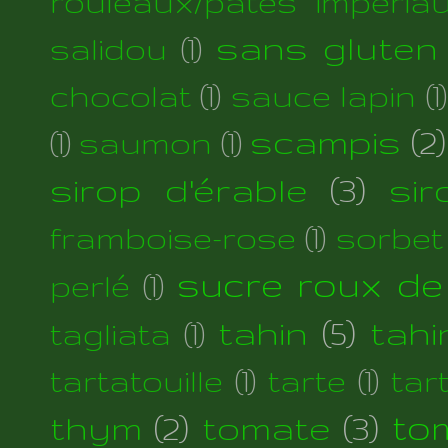
rouleaux/pâtés impéria
sans gluten
salidou
(1)
chocolat
(1)
sauce lapin
(1)
scampis
(2)
(1)
saumon
(1)
sirop d'érable
(3)
si
framboise-rose
(1)
sorbet
sucre roux de
perlé
(1)
tahin
(5)
tahi
tagliata
(1)
tartatouille
(1)
tarte
(1)
tar
thym
(2)
tomate
(3)
to