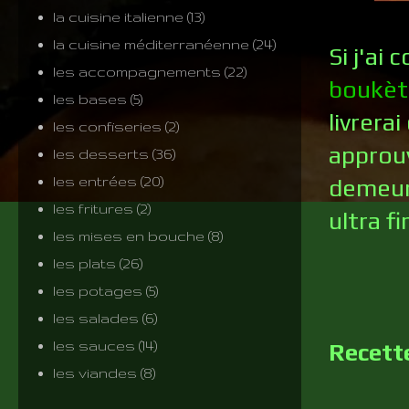
la cuisine italienne
(13)
la cuisine méditerranéenne
(24)
Si j'ai
les accompagnements
(22)
boukèt
les bases
(5)
livrera
les confiseries
(2)
approu
les desserts
(36)
les entrées
(20)
demeur
les fritures
(2)
ultra fi
les mises en bouche
(8)
les plats
(26)
les potages
(5)
les salades
(6)
les sauces
(14)
Recette
les viandes
(8)