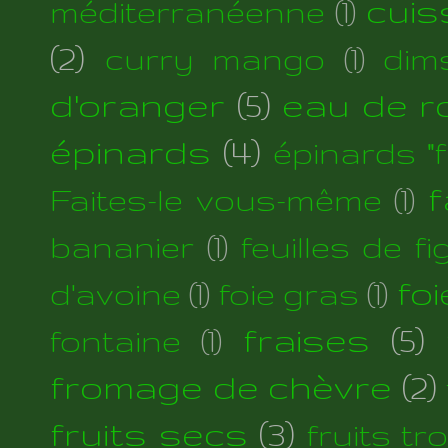
cuis
méditerranéenne
(1)
(2)
curry mango
(1)
dim
d'oranger
(5)
eau de r
épinards
(4)
épinards "fi
f
Faites-le vous-même
(1)
bananier
(1)
feuilles de fi
foi
d'avoine
(1)
foie gras
(1)
fraises
(5)
fontaine
(1)
fromage de chèvre
(2)
fruits secs
(3)
fruits tr