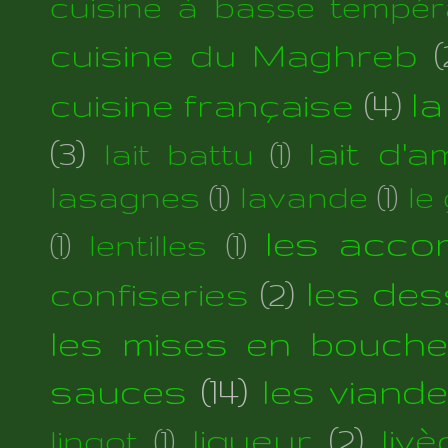
cuisine à basse tempér
cuisine du Maghreb
(
cuisine française
(4)
la
(3)
lait d'
lait battu
(1)
lasagnes
(1)
lavande
(1)
le
les acc
(1)
lentilles
(1)
les des
confiseries
(2)
les mises en bouche
sauces
(14)
les viand
liqueur
(2)
liv
lingot
(1)