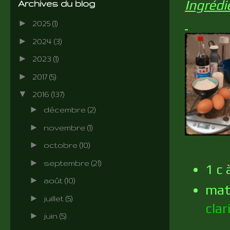
Ingrédi
Archives du blog
►
2025
(1)
►
2024
(3)
►
2023
(1)
►
2017
(5)
▼
2016
(137)
►
décembre
(2)
►
novembre
(1)
►
octobre
(10)
►
septembre
(21)
1 c 
►
août
(10)
mati
►
juillet
(5)
clar
►
juin
(5)