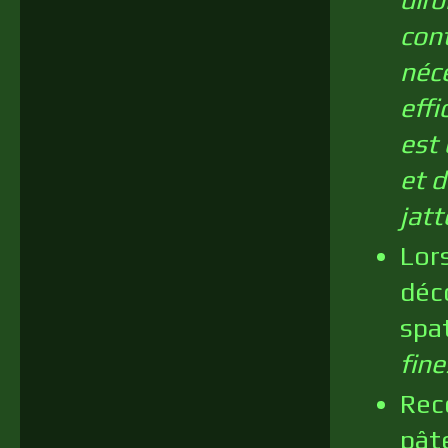
con
néce
effi
est 
et d
jatt
Lor
déco
spat
fine
Rec
pâte