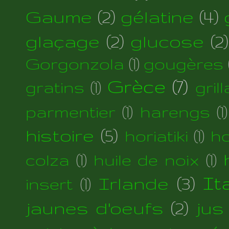
Gaume
(2)
gélatine
(4)
glaçage
(2)
glucose
(2)
Gorgonzola
(1)
gougères
Grèce
(7)
gratins
(1)
gril
parmentier
(1)
harengs
(1)
histoire
(5)
horiatiki
(1)
h
colza
(1)
huile de noix
(1)
Irlande
(3)
Ita
insert
(1)
jaunes d'oeufs
(2)
jus