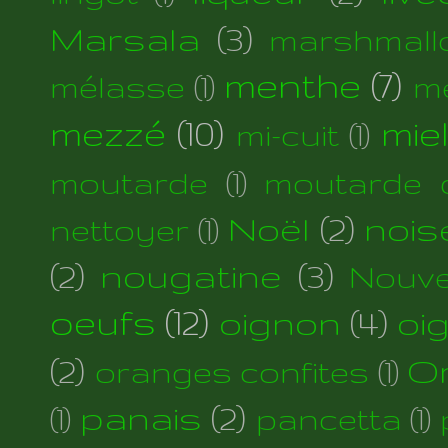
Marsala
(3)
marshmall
menthe
(7)
mélasse
(1)
m
mezzé
(10)
mie
mi-cuit
(1)
moutarde
(1)
moutarde d
Noël
(2)
nois
nettoyer
(1)
(2)
nougatine
(3)
Nouve
oeufs
(12)
oignon
(4)
oi
(2)
Or
oranges confites
(1)
panais
(2)
(1)
pancetta
(1)