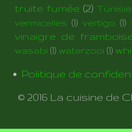
truite fumée
(2)
Tunisie
vermicelles
(1)
vertigo
(1)
vinaigre de frambois
wh
wasabi
(1)
waterzooi
(1)
Politique de confident
© 2016 La cuisine de 