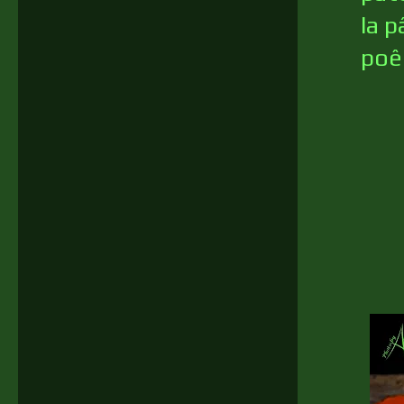
la p
poê