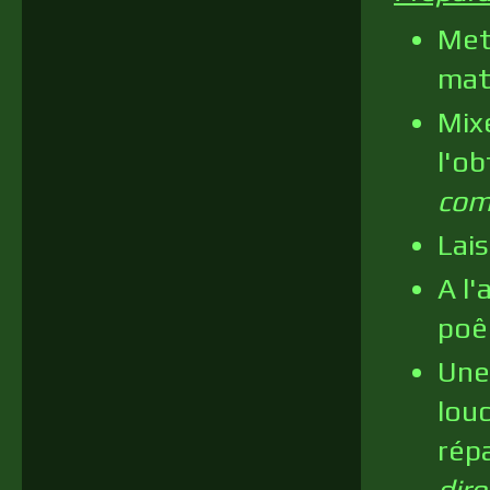
Mett
mat
Mixe
l'o
comp
Lai
A l'
poêl
Une 
lou
rép
diro