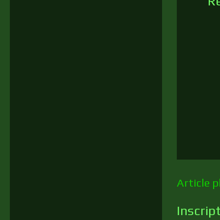
R
Article p
Inscrip