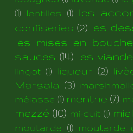
les acc
(1)
lentilles
(1)
les des
confiseries
(2)
les mises en bouche
sauces
(14)
les viand
liqueur
(2)
liv
lingot
(1)
Marsala
(3)
marshmall
menthe
(7)
mélasse
(1)
m
mezzé
(10)
mie
mi-cuit
(1)
moutarde
(1)
moutarde d