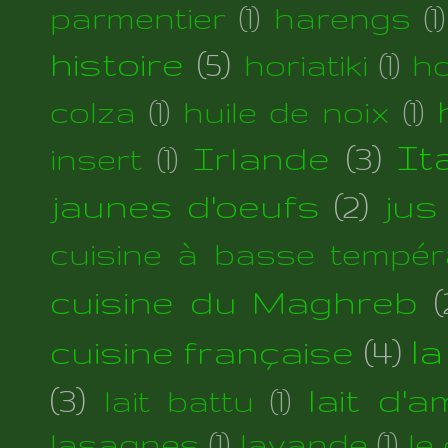
parmentier
(1)
harengs
(1)
histoire
(5)
horiatiki
(1)
h
colza
(1)
huile de noix
(1)
Irlande
(3)
Ita
insert
(1)
jaunes d'oeufs
(2)
jus
cuisine à basse tempér
cuisine du Maghreb
(
cuisine française
(4)
la
(3)
lait d'
lait battu
(1)
lasagnes
(1)
lavande
(1)
le