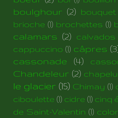
boulghour
(2)
bouquet
brioche
(1)
brochettes
(1)
calamars
(2)
calvados
câpres
(3
cappuccino
(1)
cassonade
(4)
casso
Chandeleur
(2)
chapelu
le glacier
(15)
Chimay
(1)
ciboulette
(1)
cidre
(1)
cinq 
de Saint-Valentin
(1)
colo