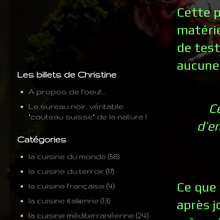
Cette p
matérie
de test
aucune
Les billets de Christine
A propos de l'oeuf...
C
Le sureau noir, véritable
"couteau suisse" de la nature !
d’em
Catégories
la cuisine du monde
(58)
la cuisine du terroir
(17)
Ce que 
la cuisine française
(4)
la cuisine italienne
(13)
après j
la cuisine méditerranéenne
(24)