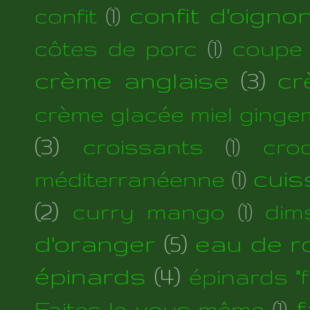
confit d'oigno
confit
(1)
côtes de porc
(1)
coupe
crème anglaise
(3)
cr
crème glacée miel ginge
(3)
croissants
(1)
cro
cuis
méditerranéenne
(1)
(2)
curry mango
(1)
dim
d'oranger
(5)
eau de r
épinards
(4)
épinards "fi
f
Faites-le vous-même
(1)