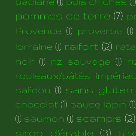
badiane
(1)
pois chiches
(1)
pommes de terre
(7)
p
Provence
(1)
proverbe
(1)
raifort
(2)
lorraine
(1)
rata
r
noir
(1)
riz sauvage
(1)
rouleaux/pâtés impéria
sans gluten
salidou
(1)
chocolat
(1)
sauce lapin
(1)
scampis
(2)
(1)
saumon
(1)
sirop d'érable
(3)
si