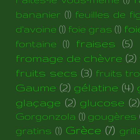
bananier
(1)
feuilles de fi
foi
d'avoine
(1)
foie gras
(1)
fraises
(5)
fontaine
(1)
fromage de chèvre
(2)
fruits secs
(3)
fruits tr
Gaume
(2)
gélatine
(4)
glaçage
(2)
glucose
(2)
Gorgonzola
(1)
gougères
Grèce
(7)
gratins
(1)
gril