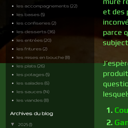
mûre ré
les accompagnements
(22)
et des 
les bases
(5)
inconvé
les confiseries
(2)
parce q
les desserts
(36)
les entrées
(20)
subjec
les fritures
(2)
les mises en bouche
(8)
J’espèr
les plats
(26)
produi
les potages
(5)
questio
les salades
(6)
les sauces
(14)
lesquel
les viandes
(8)
Cou
Archives du blog
Gan
▼
2025
(1)