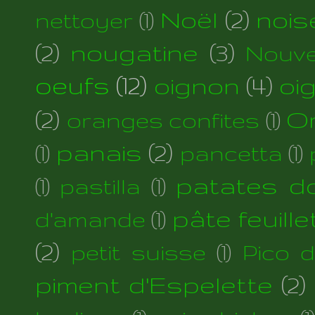
Noël
(2)
nois
nettoyer
(1)
(2)
nougatine
(3)
Nouve
oeufs
(12)
oignon
(4)
oi
(2)
Or
oranges confites
(1)
panais
(2)
(1)
pancetta
(1)
patates d
(1)
pastilla
(1)
pâte feuill
d'amande
(1)
(2)
petit suisse
(1)
Pico 
piment d'Espelette
(2)