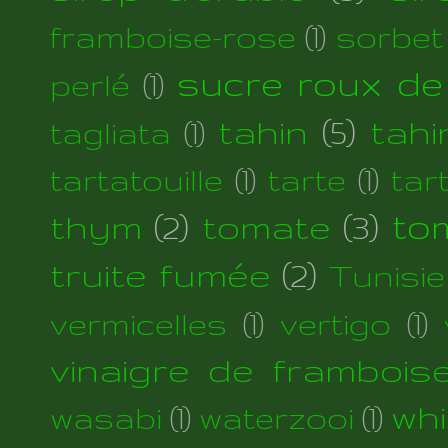
framboise-rose
(1)
sorbet
sucre roux de
perlé
(1)
tahin
(5)
tahi
tagliata
(1)
tartatouille
(1)
tarte
(1)
tar
thym
(2)
tomate
(3)
to
truite fumée
(2)
Tunisie
vermicelles
(1)
vertigo
(1)
vinaigre de frambois
wh
wasabi
(1)
waterzooi
(1)