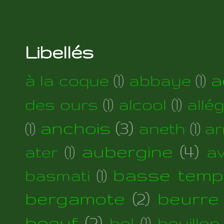
Libellés
a
à la coque
(1)
abbaye
(1)
des ours
(1)
alcool
(1)
allé
anchois
(3)
(1)
aneth
(1)
ar
aubergine
(4)
ater
(1)
a
basse temp
basmati
(1)
bergamote
(2)
beurre
boeuf
(2)
bol
(1)
bouillon